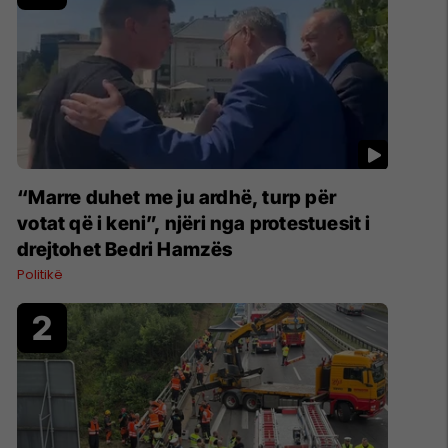
“Marre duhet me ju ardhë, turp për
votat që i keni”, njëri nga protestuesit i
drejtohet Bedri Hamzës
Politikë