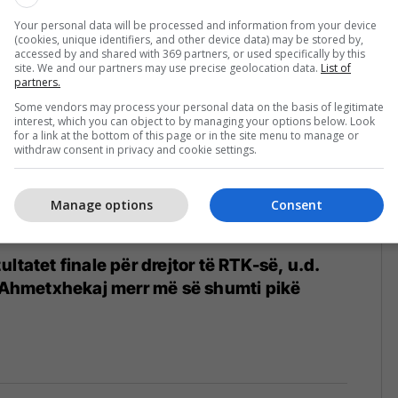
Your personal data will be processed and information from your device
(cookies, unique identifiers, and other device data) may be stored by,
accessed by and shared with 369 partners, or used specifically by this
site. We and our partners may use precise geolocation data.
List of
partners.
Some vendors may process your personal data on the basis of legitimate
interest, which you can object to by managing your options below. Look
for a link at the bottom of this page or in the site menu to manage or
withdraw consent in privacy and cookie settings.
Manage options
Consent
ltatet finale për drejtor të RTK-së, u.d.
l Ahmetxhekaj merr më së shumti pikë