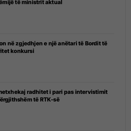
mijë të ministrit aktual
n në zgjedhjen e një anëtari të Bordit të
itet konkursi
xhekaj radhitet i pari pas intervistimit
 Përgjithshëm të RTK-së