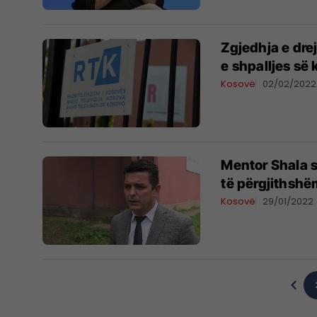
Zgjedhja e drej
e shpalljes së 
Kosovë
02/02/2022
Mentor Shala s
të përgjithshë
Kosovë
29/01/2022