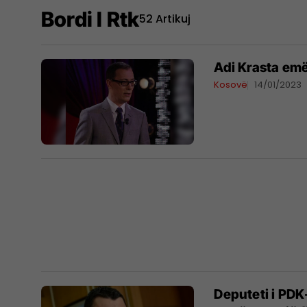
Bordi I Rtk
52 Artikuj
Adi Krasta emë
Kosovë
14/01/2023
​Deputeti i PDK