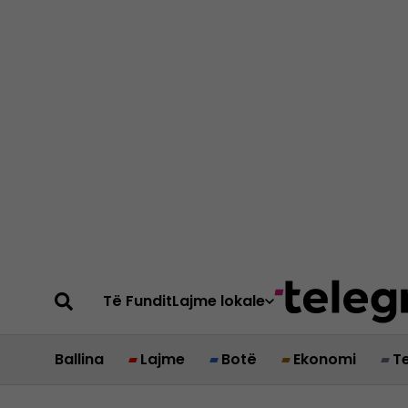
Të Fundit
Lajme lokale
Ballina
Lajme
Botë
Ekonomi
T