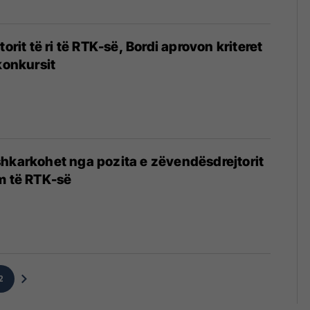
torit të ri të RTK-së, Bordi aprovon kriteret
konkursit
hkarkohet nga pozita e zëvendësdrejtorit
m të RTK-së
2