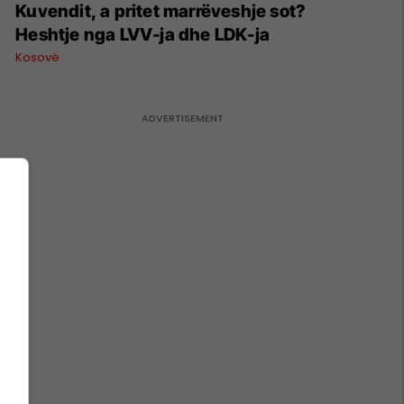
Kuvendit, a pritet marrëveshje sot?
Heshtje nga LVV-ja dhe LDK-ja
Kosovë