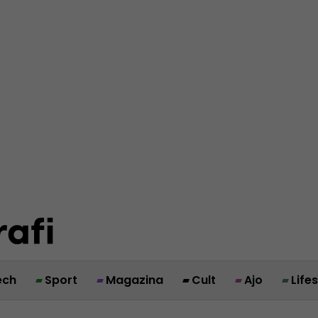
ech
Sport
Magazina
Cult
Ajo
Life