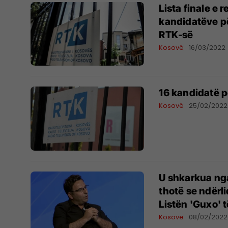
Lista finale e 
kandidatëve pë
RTK-së
Kosovë
16/03/2022
16 kandidatë p
Kosovë
25/02/2022
U shkarkua nga
thotë se ndërl
Listën 'Guxo' 
Kosovë
08/02/2022