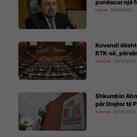
punësuar një fë
Lajme
24/10/2022
​Kuvendi dështo
RTK-së, përsër
Kosovë
24/10/2022
Shkumbin Ahmet
për Drejtor të
Kosovë
15/06/2022