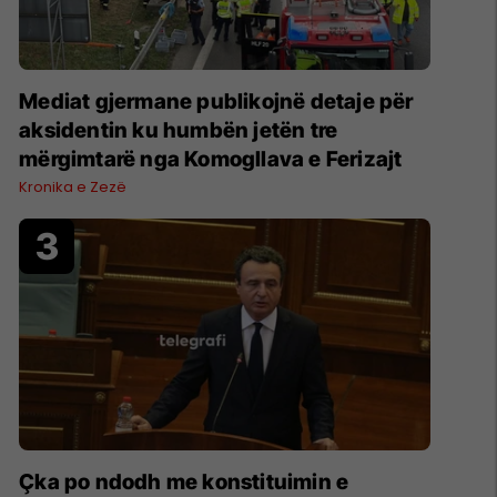
Mediat gjermane publikojnë detaje për
aksidentin ku humbën jetën tre
mërgimtarë nga Komogllava e Ferizajt
Kronika e Zezë
Çka po ndodh me konstituimin e