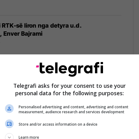
RTK-së liron nga detyra u.d.
, Enver Bajrami
2
 dorëheqje nga bordi i RTK-së - thotë se ka
gazhim në punë profesionale
Telegrafi asks for your consent to use your
personal data for the following purposes:
Personalised advertising and content, advertising and content
measurement, audience research and services development
Store and/or access information on a device
n zero procesi i zgjedhjes së drejtorit të
hpallet konkurs i ri
Learn more