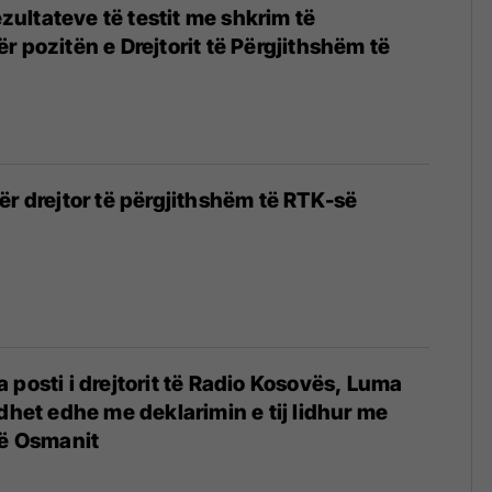
rezultateve të testit me shkrim të
r pozitën e Drejtorit të Përgjithshëm të
ër drejtor të përgjithshëm të RTK-së
 posti i drejtorit të Radio Kosovës, Luma
idhet edhe me deklarimin e tij lidhur me
të Osmanit