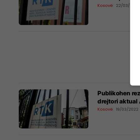
Kosovë
22/03/2022
Publikohen rezu
drejtori aktua
Kosovë
19/03/2022