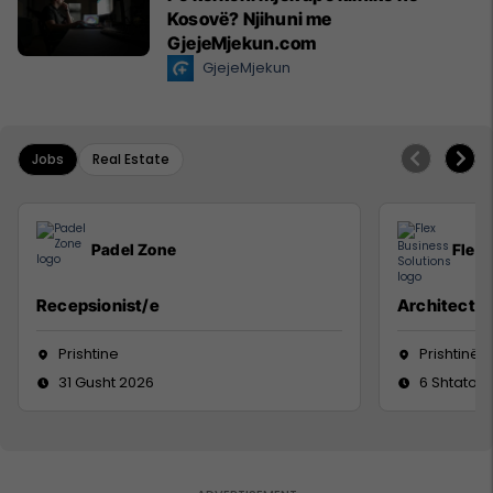
Kosovë? Njihuni me
GjejeMjekun.com
GjejeMjekun
Jobs
Real Estate
Padel Zone
Flex 
Recepsionist/e
Architect
Prishtine
Prishtinë
31 Gusht 2026
6 Shtator 