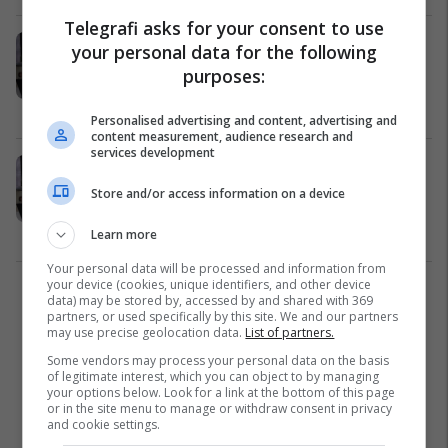
Telegrafi asks for your consent to use
RIT Kosovë (AUK) ofron program
your personal data for the following
përgatitor falas për nxënës të
purposes:
shkollave të mesme nga Tetova
Arsim
02/02/2018
Personalised advertising and content, advertising and
content measurement, audience research and
services development
RIT Kosovë (AUK) ofron programe
përgatitor falas për të tretin vit me
Store and/or access information on a device
radhë
Marketing
18/01/2018
Learn more
Your personal data will be processed and information from
your device (cookies, unique identifiers, and other device
2
data) may be stored by, accessed by and shared with 369
partners, or used specifically by this site. We and our partners
may use precise geolocation data.
List of partners.
Some vendors may process your personal data on the basis
of legitimate interest, which you can object to by managing
your options below. Look for a link at the bottom of this page
or in the site menu to manage or withdraw consent in privacy
and cookie settings.