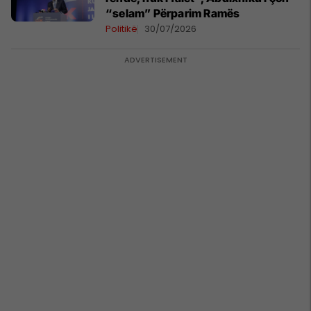
“selam” Përparim Ramës
Politikë
30/07/2026