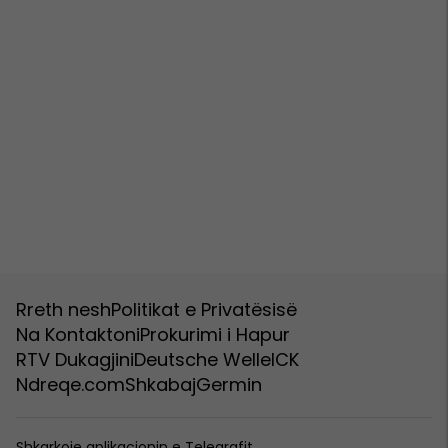
Rreth nesh
Politikat e Privatësisë
Na Kontaktoni
Prokurimi i Hapur
RTV Dukagjini
Deutsche Welle
ICK
Ndreqe.com
Shkabaj
Germin
Shkarkoje aplikacionin e Telegrafit