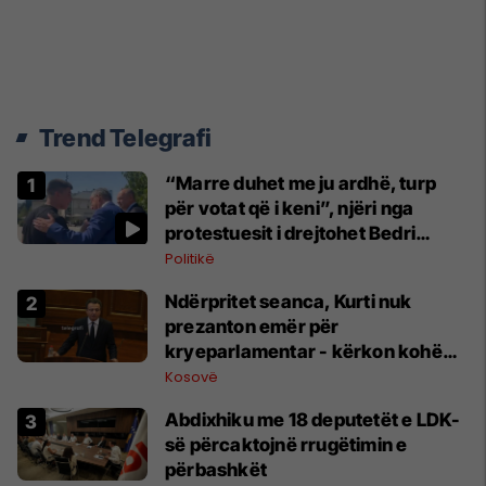
Trend Telegrafi
“Marre duhet me ju ardhë, turp
për votat që i keni”, njëri nga
protestuesit i drejtohet Bedri
Hamzës
Politikë
Ndërpritet seanca, Kurti nuk
prezanton emër për
kryeparlamentar - kërkon kohë
shtesë për marrëveshje politike
Kosovë
Abdixhiku me 18 deputetët e LDK-
së përcaktojnë rrugëtimin e
përbashkët