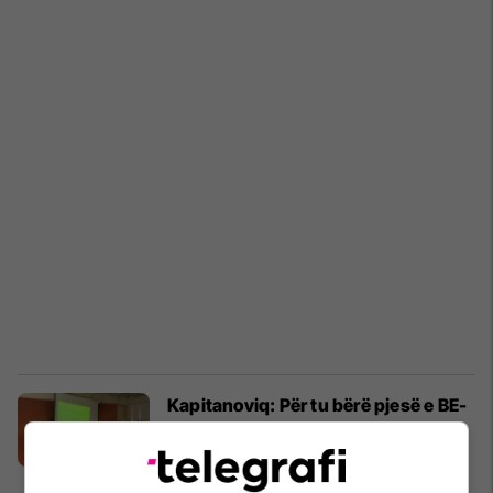
Kapitanoviq: Për tu bërë pjesë e BE-
së shtetet duhet të plotësojnë
shumë kushte (Video)
Kosovë
01/03/2018