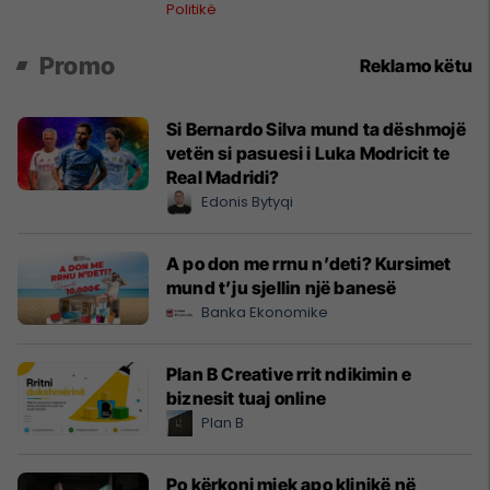
Politikë
Promo
Reklamo këtu
Si Bernardo Silva mund ta dëshmojë
vetën si pasuesi i Luka Modricit te
Real Madridi?
Edonis Bytyqi
A po don me rrnu n’deti? Kursimet
mund t’ju sjellin një banesë
Banka Ekonomike
Plan B Creative rrit ndikimin e
biznesit tuaj online
Plan B
Po kërkoni mjek apo klinikë në