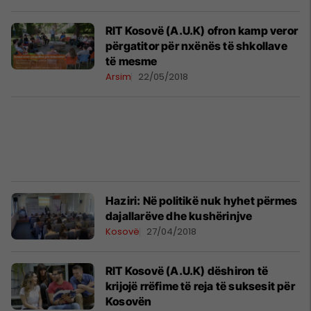
RIT Kosovë (A.U.K) ofron kamp veror
përgatitor për nxënës të shkollave
të mesme
Arsim
22/05/2018
Haziri: Në politikë nuk hyhet përmes
dajallarëve dhe kushërinjve
Kosovë
27/04/2018
RIT Kosovë (A.U.K) dëshiron të
krijojë rrëfime të reja të suksesit për
Kosovën