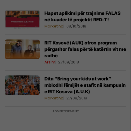
Hapet aplikimi për trajnime FALAS
në kuadër të projektit RED-T!
Marketing
08/10/2018
RIT Kosovë (AUK) ofron program
përgatitor falas për të katërtin vit me
radhë
Arsim
27/09/2018
Dita “Bring your kids at work”
mblodhi fëmijët e stafit në kampusin
e RIT Kosova (A.U.K)
Marketing
27/08/2018