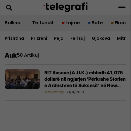
Ballina
Të fundit
Lajme
Botë
Ekono
Prishtina
Prizreni
Peja
Ferizaj
Gjakova
Mitrov
Auk
50 Artikuj
RIT Kosovë (A.U.K.) mbledh 41,075
dollarë në ngjarjen 'Përkrahe Storien
e Ardhshme të Suksesit' në New
York
Marketing
21/11/2018