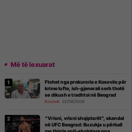
Më të lexuarat
Ftohet nga prokuroria e Kosovës për
krime lufte, ish-gjenerali serb thotë
se dikush e tradhtoi në Beograd
Kosovë
02/08/2026
“Vrisni, vrisni shqiptarët”, skandal
në UFC Beograd: Buzukja u përball
me thirrje anti-shqiptare nga