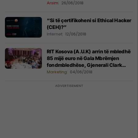
Arsim
26/06/2018
“Si të çertifikoheni si Ethical Hacker
(CEH)?”
Internet
12/06/2018
RIT Kosova (A.U.K) arrin të mbledhë
85 mijë euro në Gala Mbrëmjen
fondmbledhëse, Gjenerali Clark
mysafir special
Marketing
04/06/2018