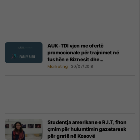
AUK-TDI vjen me ofertë
promocionale për trajnimet në
fushën e Biznesit dhe
Menaxhmentit
Marketing
30/07/2018
Studentja amerikane e R.I.T, fiton
çmim për hulumtimin gazetaresk
për gratë në Kosovë