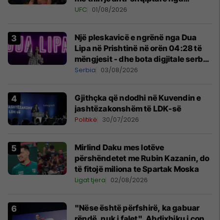
tribunat
UFC
01/08/2026
Një pleskavicë e ngrënë nga Dua
Lipa në Prishtinë në orën 04:28 të
mëngjesit - dhe bota digjitale serbe
shpall gjendjen e luftës
Serbia
03/08/2026
Gjithçka që ndodhi në Kuvendin e
jashtëzakonshëm të LDK-së
Politikë
30/07/2026
Mirlind Daku mes lotëve
përshëndetet me Rubin Kazanin, do
të fitojë miliona te Spartak Moska
Ligat tjera
02/08/2026
"Nëse është përfshirë, ka gabuar
rëndë, nuk i falet", Abdixhiku i çon