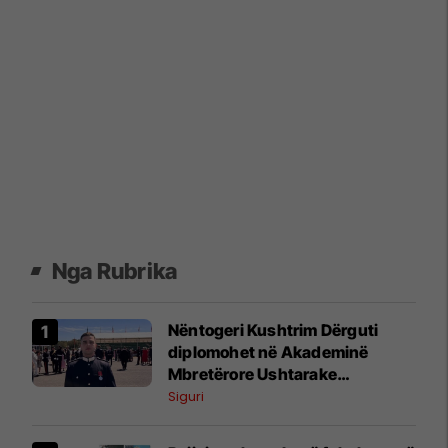
Nga Rubrika
Nëntogeri Kushtrim Dërguti
diplomohet në Akademinë
Mbretërore Ushtarake
Sandhurst, një nga akademitë
Siguri
ushtarake më prestigjioze në
botë