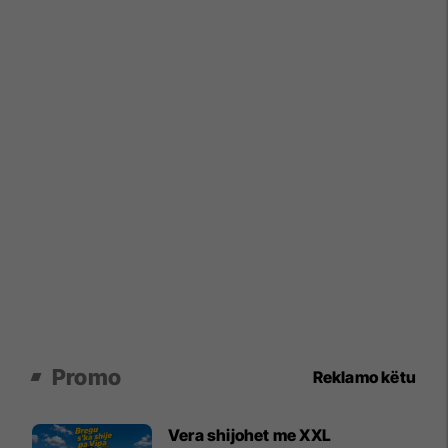
Promo
Reklamo këtu
Vera shijohet me XXL