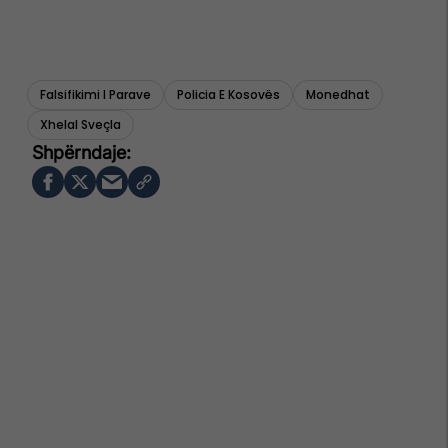
Falsifikimi I Parave
Policia E Kosovës
Monedhat
Xhelal Sveçla