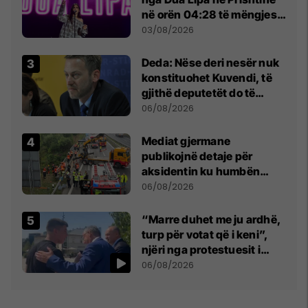
në orën 04:28 të mëngjesit
- dhe bota digjitale serbe
03/08/2026
shpall gjendjen e luftës
Deda: Nëse deri nesër nuk
konstituohet Kuvendi, të
gjithë deputetët do të
bëjnë shkelje të rëndë
06/08/2026
kushtetuese
Mediat gjermane
publikojnë detaje për
aksidentin ku humbën
jetën tre mërgimtarë nga
06/08/2026
Komogllava e Ferizajt
“Marre duhet me ju ardhë,
turp për votat që i keni”,
njëri nga protestuesit i
drejtohet Bedri Hamzës
06/08/2026