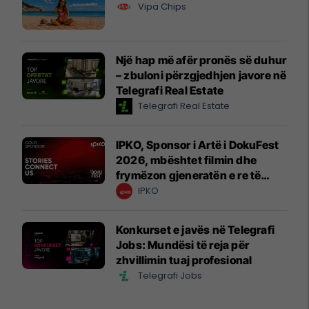
Vipa Chips
Një hap më afër pronës së duhur
– zbuloni përzgjedhjen javore në
Telegrafi Real Estate
Telegrafi Real Estate
IPKO, Sponsor i Artë i DokuFest
2026, mbështet filmin dhe
frymëzon gjeneratën e re të
krijuesve
IPKO
Konkurset e javës në Telegrafi
Jobs: Mundësi të reja për
zhvillimin tuaj profesional
Telegrafi Jobs