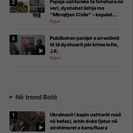
Pajisje ushtarake të fshehura në
veri, dyshohet lidhja me
“Mbrojtjen Civile” – kapelat
përputhen me ato të përdorura
Siguri
nga pjesëtarët e saj
Publikohen pamjet e arrestimit
të të dyshuarit për krime lufte,
J.R.
Siguri
Në trend Botë
Ukrainasit i kapin ushtarët rusë
në befasi, ishin duke fjetur në
strehimoret e kamufluara