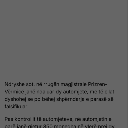
Ndryshe sot, në rrugën magjistrale Prizren-
Vërmicë janë ndaluar dy automjete, me të cilat
dyshohej se po bëhej shpërndarja e parasë së
falsifikuar.
Pas kontrollit të automjeteve, në automjetin e
parë janë gjetur 850 monedha në vlerë prej dy