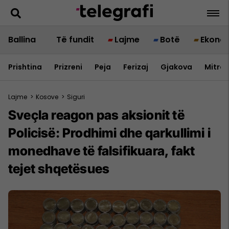
Ballina
Të fundit
Lajme
Botë
Ekono
Prishtina
Prizreni
Peja
Ferizaj
Gjakova
Mitrov
Lajme
>
Kosove
>
Siguri
Sveçla reagon pas aksionit të
Policisë: Prodhimi dhe qarkullimi i
monedhave të falsifikuara, fakt
tejet shqetësues