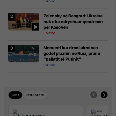
Evropa
Zelensky në Beograd: Ukraina
nuk e ka ndryshuar qëndrimin
për Kosovën
Politikë
Momenti kur droni ukrainas
godet plazhin në Rusi, pranë
"pallatit të Putinit"
Evropa
Jobs
Real Estate