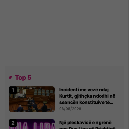
Top 5
Incidenti me vezë ndaj
Kurtit, gjithçka ndodhi në
seancën konstituive të
Kuvendit
06/08/2026
Një pleskavicë e ngrënë
nga Dua Lipa në Prishtinë