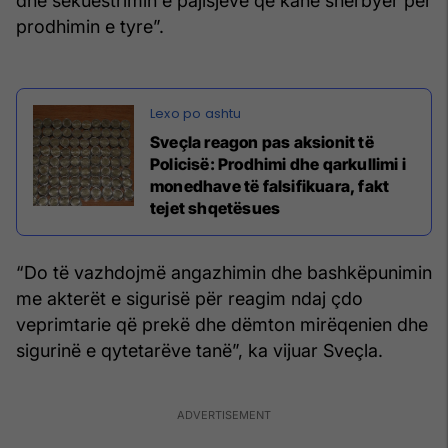
dhe sekuestrimin e pajisjeve që kanë shërbyer për
prodhimin e tyre”.
Sveçla reagon pas aksionit të
Policisë: Prodhimi dhe qarkullimi i
monedhave të falsifikuara, fakt
tejet shqetësues
“Do të vazhdojmë angazhimin dhe bashkëpunimin
me akterët e sigurisë për reagim ndaj çdo
veprimtarie që prekë dhe dëmton mirëqenien dhe
sigurinë e qytetarëve tanë”, ka vijuar Sveçla.