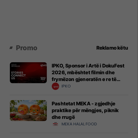
Promo
Reklamo këtu
IPKO, Sponsor i Artë i DokuFest
2026, mbështet filmin dhe
frymëzon gjeneratën e re të
krijuesve
IPKO
Pashtetat MEKA - zgjedhje
praktike për mëngjes, piknik
dhe rrugë
MEKA HALAL FOOD