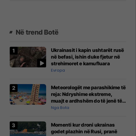
Në trend Botë
Ukrainasit i kapin ushtarët rusë
në befasi, ishin duke fjetur në
strehimoret e kamufluara
Evropa
Meteorologët me parashikime të
reja: Ndryshime ekstreme,
muajt e ardhshëm do të jenë të
pazakontë
Nga Bota
Momenti kur droni ukrainas
godet plazhin në Rusi, pranë