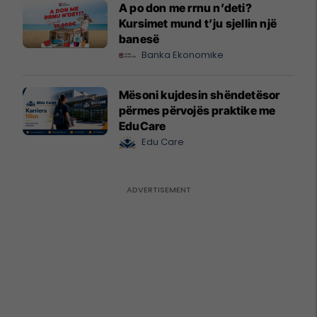
A po don me rrnu n’deti?
Kursimet mund t’ju sjellin një
banesë
Banka Ekonomike
Mësoni kujdesin shëndetësor
përmes përvojës praktike me
EduCare
Edu Care