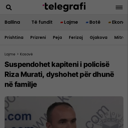
Ballina
Të fundit
Lajme
Botë
Ekono
Prishtina
Prizreni
Peja
Ferizaj
Gjakova
Mitrov
Lajme
>
Kosovë
Suspendohet kapiteni i policisë
Riza Murati, dyshohet për dhunë
në familje