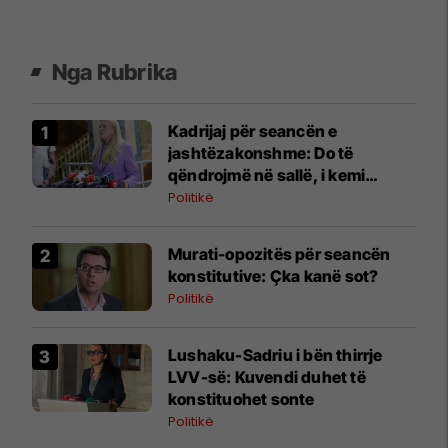
Nga Rubrika
Kadrijaj për seancën e
jashtëzakonshme: Do të
qëndrojmë në sallë, i kemi
nënshkrimet
Politikë
​Murati-opozitës për seancën
konstitutive: Çka kanë sot?
Politikë
Lushaku-Sadriu i bën thirrje
LVV-së: Kuvendi duhet të
konstituohet sonte
Politikë