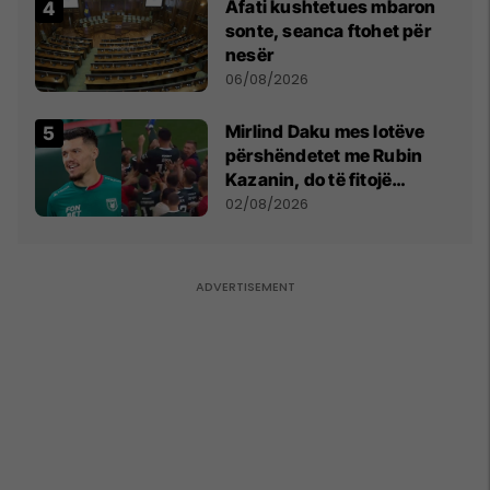
Afati kushtetues mbaron
sonte, seanca ftohet për
nesër
06/08/2026
Mirlind Daku mes lotëve
përshëndetet me Rubin
Kazanin, do të fitojë
miliona te Spartak Moska
02/08/2026