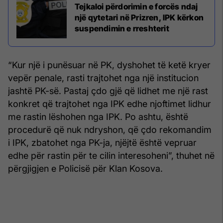
Tejkaloi përdorimin e forcës ndaj
një qytetari në Prizren, IPK kërkon
suspendimin e rreshterit
“Kur një i punësuar në PK, dyshohet të ketë kryer
vepër penale, rasti trajtohet nga një institucion
jashtë PK-së. Pastaj çdo gjë që lidhet me një rast
konkret që trajtohet nga IPK edhe njoftimet lidhur
me rastin lëshohen nga IPK. Po ashtu, është
procedurë që nuk ndryshon, që çdo rekomandim
i IPK, zbatohet nga PK-ja, njëjtë është vepruar
edhe për rastin për te cilin interesoheni”, thuhet në
përgjigjen e Policisë për Klan Kosova.