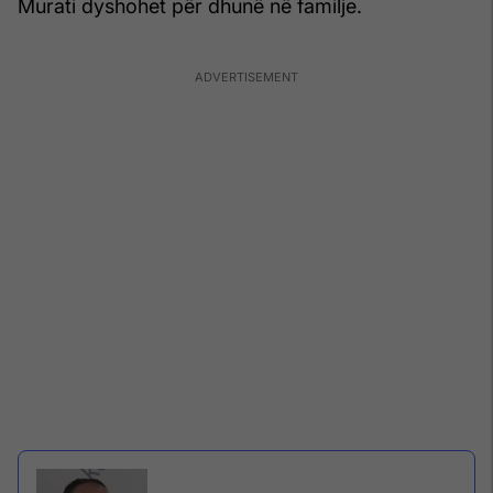
Murati dyshohet për dhunë në familje.