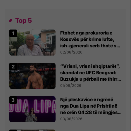
Top 5
Ftohet nga prokuroria e
Kosovës për krime lufte,
ish-gjenerali serb thotë se
dikush e tradhtoi në
02/08/2026
Beograd
“Vrisni, vrisni shqiptarët”,
skandal në UFC Beograd:
Buzukja u përball me thirrje
anti-shqiptare nga
01/08/2026
tribunat
Një pleskavicë e ngrënë
nga Dua Lipa në Prishtinë
në orën 04:28 të mëngjesit
- dhe bota digjitale serbe
03/08/2026
shpall gjendjen e luftës