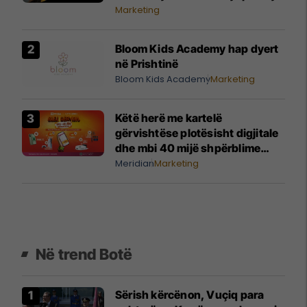
të paharrueshme
Marketing
Bloom Kids Academy hap dyert
në Prishtinë
Bloom Kids Academy
Marketing
Këtë herë me kartelë
gërvishtëse plotësisht digjitale
dhe mbi 40 mijë shpërblime
instant!
Meridian
Marketing
Në trend Botë
Sërish kërcënon, Vuçiq para