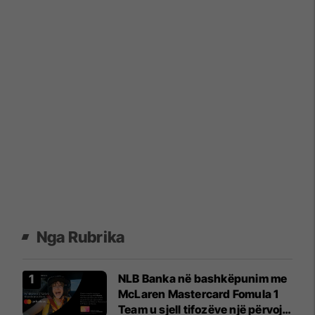
Nga Rubrika
NLB Banka në bashkëpunim me
McLaren Mastercard Fomula 1
Team u sjell tifozëve një përvojë