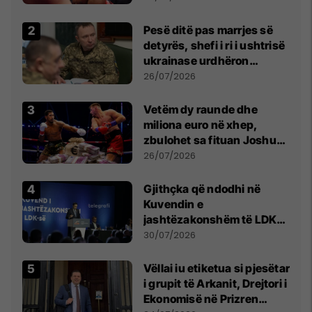
Pesë ditë pas marrjes së
detyrës, shefi i ri i ushtrisë
ukrainase urdhëron
kontroll të madh
26/07/2026
Vetëm dy raunde dhe
miliona euro në xhep,
zbulohet sa fituan Joshua
e Prenga
26/07/2026
Gjithçka që ndodhi në
Kuvendin e
jashtëzakonshëm të LDK-
së
30/07/2026
Vëllai iu etiketua si pjesëtar
i grupit të Arkanit, Drejtori i
Ekonomisë në Prizren