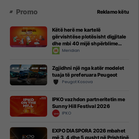
Promo
Reklamo këtu
Këtë herë me kartelë
gërvishtëse plotësisht digjitale
dhe mbi 40 mijë shpërblime
instant!
Meridian
Zgjidhni një nga katër modelet
tuaja të preferuara Peugeot
Peugot Kosova
IPKO vazhdon partneritetin me
Sunny Hill Festival 2026
IPKO
EXPO DIASPORA 2026 mbahet
më 3, 4 dhe 5 gusht në Prishtinë