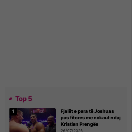
Top 5
Fjalët e para të Joshuas
pas fitores me nokaut ndaj
Kristian Prengës
26/07/2026