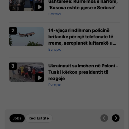
ushtarëve: Kurrë mos e harroni,
'Kosova është pjesë e Serbisë'
Serbia
14-vjeçari ndihmon policinë
britanike për një telefonatë të
rreme, aeroplanët luftarakë u
ngritën në ajër për të
Evropa
interceptuar fluturaken e Qatar
Airways që po shkonte drejt
Ukrainasit sulmohen në Poloni -
Mançesterit
Tusk i kërkon presidentit të
reagojë
Evropa
Jobs
Real Estate