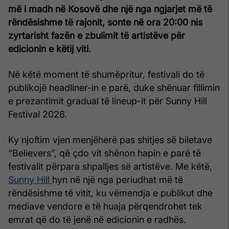
më i madh në Kosovë dhe një nga ngjarjet më të
rëndësishme të rajonit, sonte në ora 20:00 nis
zyrtarisht fazën e zbulimit të artistëve për
edicionin e këtij viti.
Në këtë moment të shumëpritur, festivali do të
publikojë headliner-in e parë, duke shënuar fillimin
e prezantimit gradual të lineup-it për Sunny Hill
Festival 2026.
Ky njoftim vjen menjëherë pas shitjes së biletave
“Believers”, që çdo vit shënon hapin e parë të
festivalit përpara shpalljes së artistëve. Me këtë,
Sunny Hill
hyn në një nga periudhat më të
rëndësishme të vitit, ku vëmendja e publikut dhe
mediave vendore e të huaja përqendrohet tek
emrat që do të jenë në edicionin e radhës.