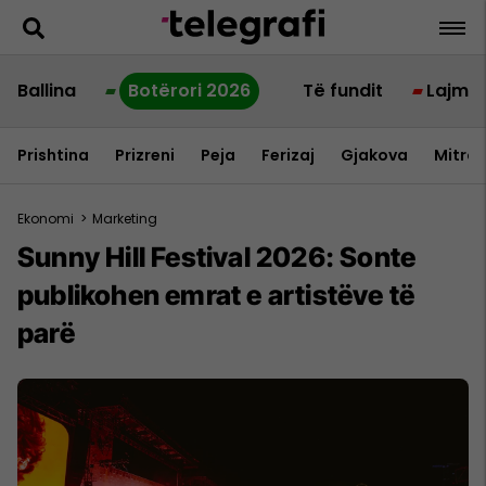
Ballina
Botërori 2026
Të fundit
Lajme
Prishtina
Prizreni
Peja
Ferizaj
Gjakova
Mitrov
Ekonomi
>
Marketing
Sunny Hill Festival 2026: Sonte
publikohen emrat e artistëve të
parë