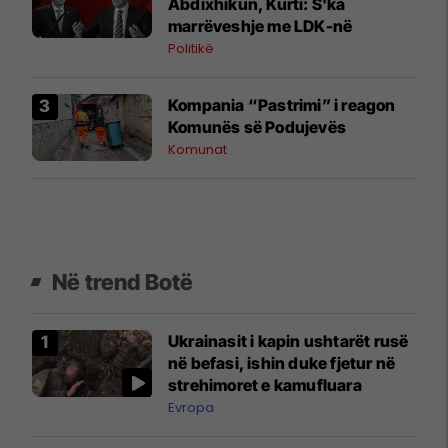
Abdixhikun, Kurti: S'ka
marrëveshje me LDK-në
Politikë
Kompania “Pastrimi” i reagon
Komunës së Podujevës
Komunat
Në trend Botë
Ukrainasit i kapin ushtarët rusë
në befasi, ishin duke fjetur në
strehimoret e kamufluara
Evropa