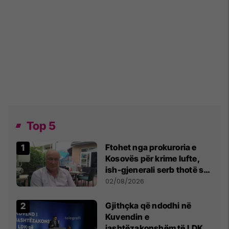
Top 5
Ftohet nga prokuroria e
Kosovës për krime lufte,
ish-gjenerali serb thotë se
dikush e tradhtoi në
02/08/2026
Beograd
Gjithçka që ndodhi në
Kuvendin e
jashtëzakonshëm të LDK-