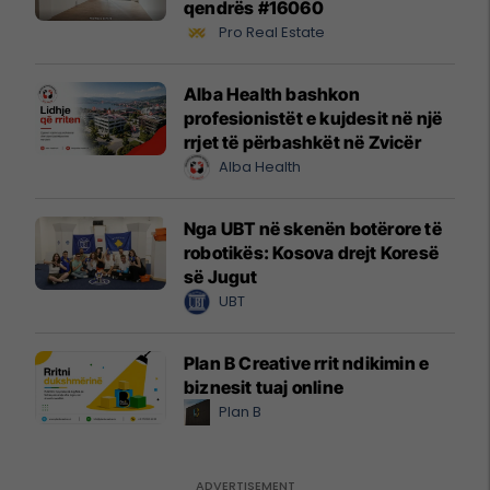
qendrës #16060
Pro Real Estate
Alba Health bashkon
profesionistët e kujdesit në një
rrjet të përbashkët në Zvicër
Alba Health
Nga UBT në skenën botërore të
robotikës: Kosova drejt Koresë
së Jugut
UBT
Plan B Creative rrit ndikimin e
biznesit tuaj online
Plan B