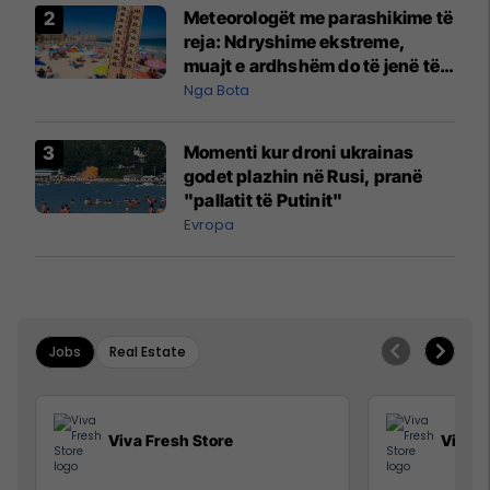
Meteorologët me parashikime të
reja: Ndryshime ekstreme,
muajt e ardhshëm do të jenë të
pazakontë
Nga Bota
Momenti kur droni ukrainas
godet plazhin në Rusi, pranë
"pallatit të Putinit"
Evropa
Jobs
Real Estate
Viva Fresh Store
Viva F