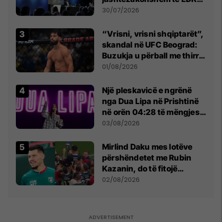
së
30/07/2026
“Vrisni, vrisni shqiptarët”,
skandal në UFC Beograd:
Buzukja u përball me thirrje
anti-shqiptare nga
01/08/2026
tribunat
Një pleskavicë e ngrënë
nga Dua Lipa në Prishtinë
në orën 04:28 të mëngjesit
- dhe bota digjitale serbe
03/08/2026
shpall gjendjen e luftës
Mirlind Daku mes lotëve
përshëndetet me Rubin
Kazanin, do të fitojë
miliona te Spartak Moska
02/08/2026