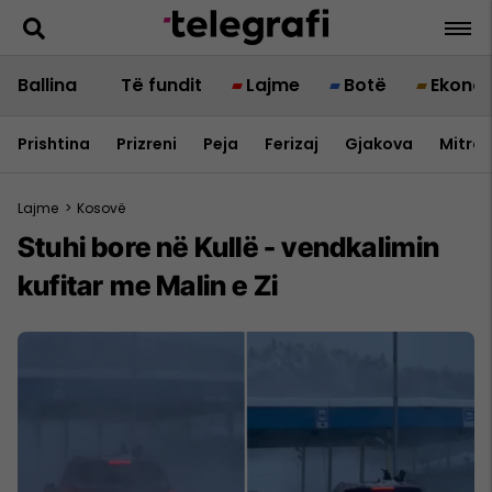
Ballina
Të fundit
Lajme
Botë
Ekono
Prishtina
Prizreni
Peja
Ferizaj
Gjakova
Mitrov
Lajme
>
Kosovë
Stuhi bore në Kullë - vendkalimin
kufitar me Malin e Zi