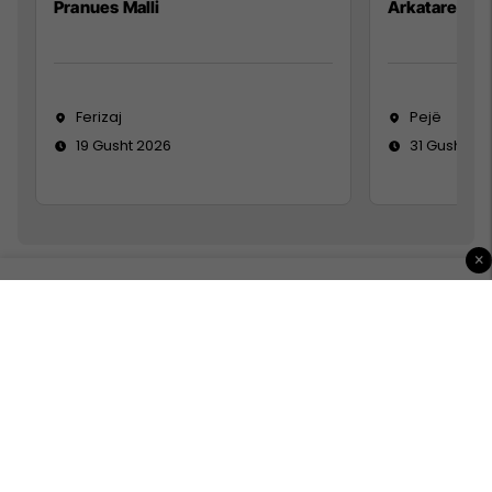
Pranues Malli
Arkatare
Ferizaj
Pejë
19 Gusht 2026
31 Gusht 20
×