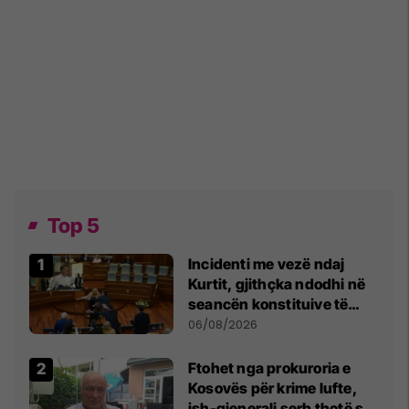
Top 5
Incidenti me vezë ndaj
Kurtit, gjithçka ndodhi në
seancën konstituive të
Kuvendit
06/08/2026
Ftohet nga prokuroria e
Kosovës për krime lufte,
ish-gjenerali serb thotë se