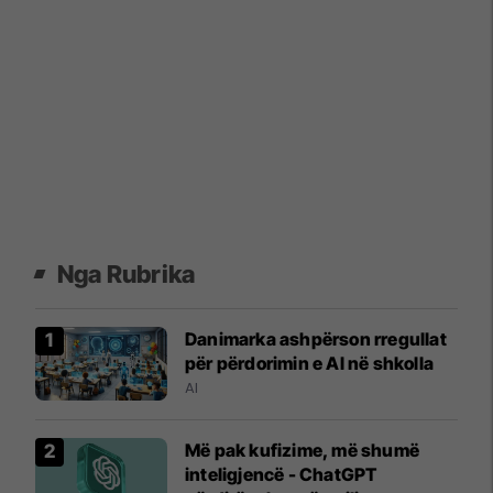
Nga Rubrika
Danimarka ashpërson rregullat
për përdorimin e Al në shkolla
AI
Më pak kufizime, më shumë
inteligjencë - ChatGPT