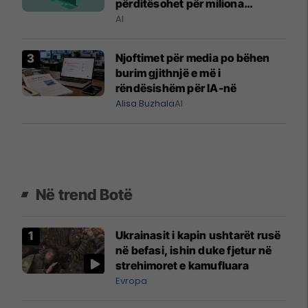
përditësohet për miliona
përdorues
AI
Njoftimet për media po bëhen
burim gjithnjë e më i
rëndësishëm për IA-në
Alisa Buzhala
AI
Në trend Botë
Ukrainasit i kapin ushtarët rusë
në befasi, ishin duke fjetur në
strehimoret e kamufluara
Evropa