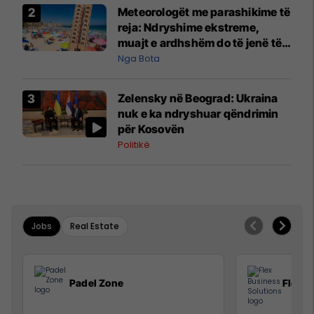
Meteorologët me parashikime të
reja: Ndryshime ekstreme,
muajt e ardhshëm do të jenë të
pazakontë
Nga Bota
Zelensky në Beograd: Ukraina
nuk e ka ndryshuar qëndrimin
për Kosovën
Politikë
Jobs
Real Estate
Padel Zone
Flex B