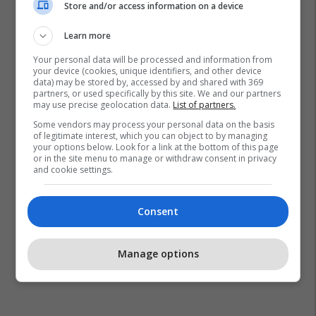
Store and/or access information on a device
Learn more
Google
Spacex
Anthropic
Your personal data will be processed and information from
your device (cookies, unique identifiers, and other device
data) may be stored by, accessed by and shared with 369
partners, or used specifically by this site. We and our partners
may use precise geolocation data.
List of partners.
Some vendors may process your personal data on the basis
of legitimate interest, which you can object to by managing
your options below. Look for a link at the bottom of this page
or in the site menu to manage or withdraw consent in privacy
and cookie settings.
Consent
Manage options