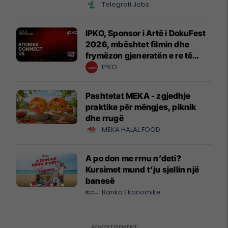
Telegrafi Jobs
IPKO, Sponsor i Artë i DokuFest
2026, mbështet filmin dhe
frymëzon gjeneratën e re të
krijuesve
IPKO
Pashtetat MEKA - zgjedhje
praktike për mëngjes, piknik
dhe rrugë
MEKA HALAL FOOD
A po don me rrnu n’deti?
Kursimet mund t’ju sjellin një
banesë
Banka Ekonomike