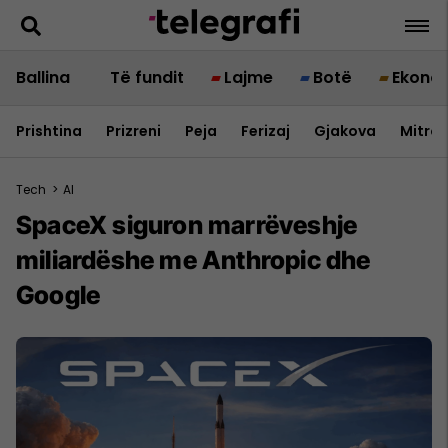
Ballina
Të fundit
Lajme
Botë
Ekono
Prishtina
Prizreni
Peja
Ferizaj
Gjakova
Mitrov
Tech
>
AI
SpaceX siguron marrëveshje
miliardëshe me Anthropic dhe
Google