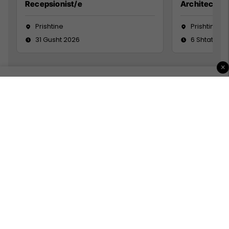
Recepsionist/e
Architect
Prishtine
Prishtinë
31 Gusht 2026
6 Shtator 2
×