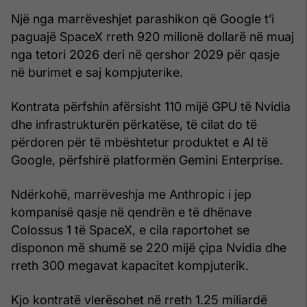
Një nga marrëveshjet parashikon që Google t’i
paguajë SpaceX rreth 920 milionë dollarë në muaj
nga tetori 2026 deri në qershor 2029 për qasje
në burimet e saj kompjuterike.
Kontrata përfshin afërsisht 110 mijë GPU të Nvidia
dhe infrastrukturën përkatëse, të cilat do të
përdoren për të mbështetur produktet e Al të
Google, përfshirë platformën Gemini Enterprise.
Ndërkohë, marrëveshja me Anthropic i jep
kompanisë qasje në qendrën e të dhënave
Colossus 1 të SpaceX, e cila raportohet se
disponon më shumë se 220 mijë çipa Nvidia dhe
rreth 300 megavat kapacitet kompjuterik.
Kjo kontratë vlerësohet në rreth 1.25 miliardë