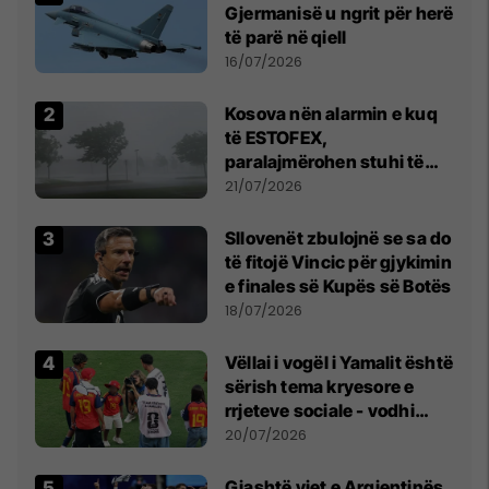
Gjermanisë u ngrit për herë
të parë në qiell
16/07/2026
Kosova nën alarmin e kuq
të ESTOFEX,
paralajmërohen stuhi të
fuqishme me breshër dhe
21/07/2026
erëra të forta
Sllovenët zbulojnë se sa do
të fitojë Vincic për gjykimin
e finales së Kupës së Botës
18/07/2026
Vëllai i vogël i Yamalit është
sërish tema kryesore e
rrjeteve sociale - vodhi
vëmendjen pas finales së
20/07/2026
Kupës së Botës
Gjashtë yjet e Argjentinës