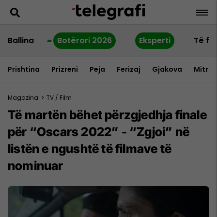
Ballina
Botërori 2026
Eksperti
Të fu
Prishtina
Prizreni
Peja
Ferizaj
Gjakova
Mitrov
Magazina
>
TV / Film
Të martën bëhet përzgjedhja finale
për “Oscars 2022” - “Zgjoi” në
listën e ngushtë të filmave të
nominuar