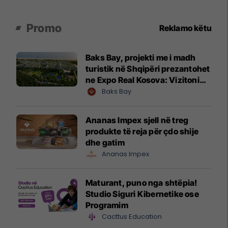
Promo
Reklamo këtu
Baks Bay, projekti me i madh
turistik në Shqipëri prezantohet
ne Expo Real Kosova: Vizitoni
shtandin dhe zbuloni
Baks Bay
mundësitë e investimit
Ananas Impex sjell në treg
produkte të reja për çdo shije
dhe gatim
Ananas Impex
Maturant, puno nga shtëpia!
Studio Siguri Kibernetike ose
Programim
Cacttus Education