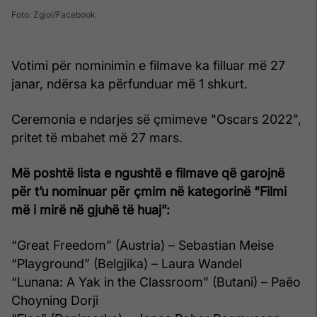
Foto: Zgjoi/Facebook
Votimi për nominimin e filmave ka filluar më 27
janar, ndërsa ka përfunduar më 1 shkurt.
Ceremonia e ndarjes së çmimeve "Oscars 2022",
pritet të mbahet më 27 mars.
Më poshtë lista e ngushtë e filmave që garojnë
për t’u nominuar për çmim në kategorinë “Filmi
më i mirë në gjuhë të huaj”:
“Great Freedom” (Austria) – Sebastian Meise
“Playground” (Belgjika) – Laura Wandel
“Lunana: A Yak in the Classroom” (Butani) – Paëo
Choyning Dorji