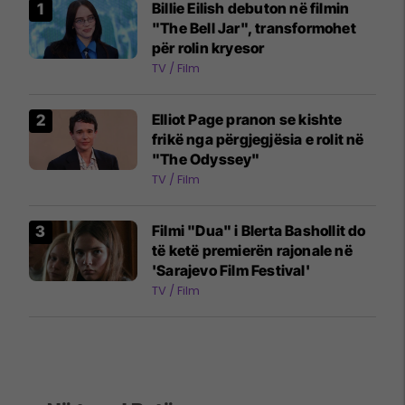
Billie Eilish debuton në filmin
"The Bell Jar", transformohet
për rolin kryesor
TV / Film
Elliot Page pranon se kishte
frikë nga përgjegjësia e rolit në
"The Odyssey"
TV / Film
Filmi "Dua" i Blerta Bashollit do
të ketë premierën rajonale në
'Sarajevo Film Festival'
TV / Film