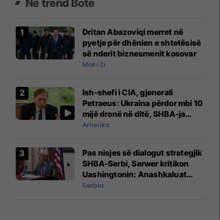
Në trend Botë
Dritan Abazoviqi merret në
pyetje për dhënien e shtetësisë
së nderit biznesmenit kosovar
Mali i Zi
Ish-shefi i CIA, gjenerali
Petraeus: Ukraina përdor mbi 10
mijë dronë në ditë, SHBA-ja
mbetet shumë prapa në
Amerika
prodhim
Pas nisjes së dialogut strategjik
SHBA-Serbi, Serwer kritikon
Uashingtonin: Anashkaluat
Banjskën, sulmin ndaj KFOR-it
Serbia
dhe rrëmbimin e Policëve të
Kosovës