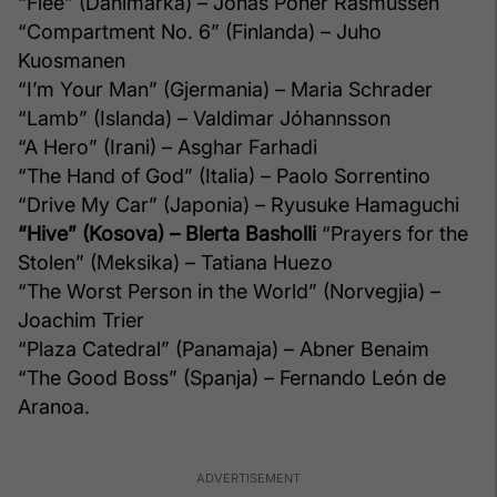
“Flee” (Danimarka) – Jonas Poher Rasmussen
“Compartment No. 6” (Finlanda) – Juho
Kuosmanen
“I’m Your Man” (Gjermania) – Maria Schrader
“Lamb” (Islanda) – Valdimar Jóhannsson
“A Hero” (Irani) – Asghar Farhadi
“The Hand of God” (Italia) – Paolo Sorrentino
“Drive My Car” (Japonia) – Ryusuke Hamaguchi
“Hive” (Kosova) – Blerta Basholli
“Prayers for the
Stolen” (Meksika) – Tatiana Huezo
“The Worst Person in the World” (Norvegjia) –
Joachim Trier
“Plaza Catedral” (Panamaja) – Abner Benaim
“The Good Boss” (Spanja) – Fernando León de
Aranoa.