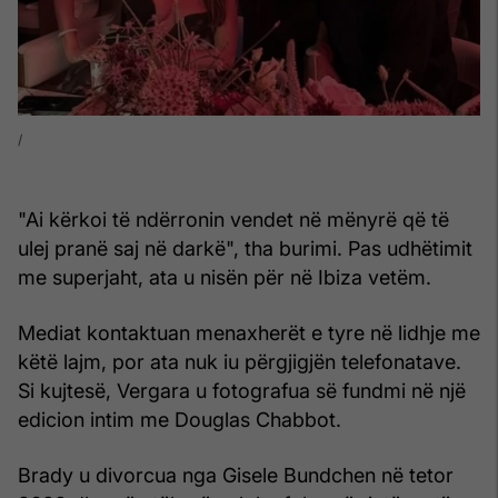
"Ai kërkoi të ndërronin vendet në mënyrë që të
ulej pranë saj në darkë", tha burimi. Pas udhëtimit
me superjaht, ata u nisën për në Ibiza vetëm.
Mediat kontaktuan menaxherët e tyre në lidhje me
këtë lajm, por ata nuk iu përgjigjën telefonatave.
Si kujtesë, Vergara u fotografua së fundmi në një
edicion intim me Douglas Chabbot.
Brady u divorcua nga Gisele Bundchen në tetor