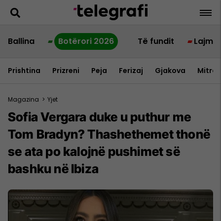
Ballina
Botërori 2026
Të fundit
Lajme
Prishtina
Prizreni
Peja
Ferizaj
Gjakova
Mitrov
Magazina
>
Yjet
Sofia Vergara duke u puthur me
Tom Bradyn? Thashethemet thonë
se ata po kalojnë pushimet së
bashku në Ibiza