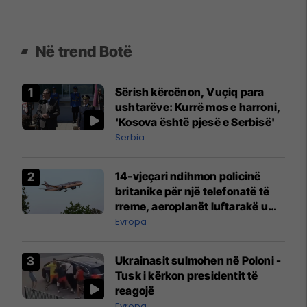
Në trend Botë
Sërish kërcënon, Vuçiq para
ushtarëve: Kurrë mos e harroni,
'Kosova është pjesë e Serbisë'
Serbia
14-vjeçari ndihmon policinë
britanike për një telefonatë të
rreme, aeroplanët luftarakë u
ngritën në ajër për të
Evropa
interceptuar fluturaken e Qatar
Airways që po shkonte drejt
Ukrainasit sulmohen në Poloni -
Mançesterit
Tusk i kërkon presidentit të
reagojë
Evropa