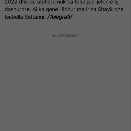
2022 dhe që atëherë nuk ka folur për jetën e tij
dashurore. Ai ka qenë i lidhur me Irina Shayk dhe
Isabella Settanni.
/Telegrafi/