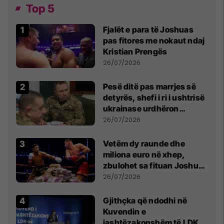
Top 5
Fjalët e para të Joshuas
pas fitores me nokaut ndaj
Kristian Prengës
26/07/2026
Pesë ditë pas marrjes së
detyrës, shefi i ri i ushtrisë
ukrainase urdhëron
kontroll të madh
26/07/2026
Vetëm dy raunde dhe
miliona euro në xhep,
zbulohet sa fituan Joshua
e Prenga
26/07/2026
Gjithçka që ndodhi në
Kuvendin e
jashtëzakonshëm të LDK-