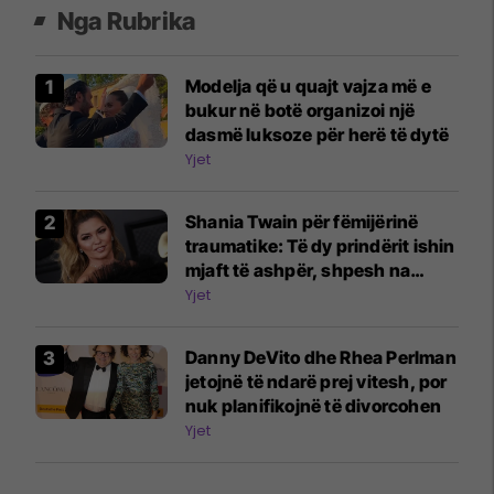
Nga Rubrika
Modelja që u quajt vajza më e
bukur në botë organizoi një
dasmë luksoze për herë të dytë
Yjet
Shania Twain për fëmijërinë
traumatike: Të dy prindërit ishin
mjaft të ashpër, shpesh na
rrihnin
Yjet
Danny DeVito dhe Rhea Perlman
jetojnë të ndarë prej vitesh, por
nuk planifikojnë të divorcohen
Yjet