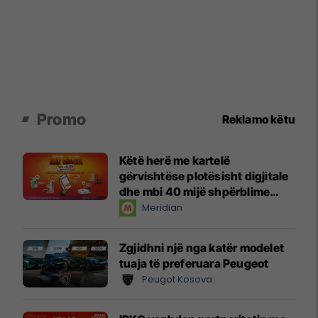
Promo
Reklamo këtu
Këtë herë me kartelë
gërvishtëse plotësisht digjitale
dhe mbi 40 mijë shpërblime
instant!
Meridian
Zgjidhni një nga katër modelet
tuaja të preferuara Peugeot
Peugot Kosova