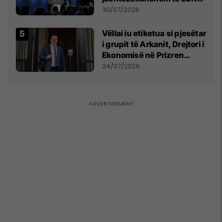
së
30/07/2026
Vëllai iu etiketua si pjesëtar
i grupit të Arkanit, Drejtori i
Ekonomisë në Prizren
mohon pretendimet
24/07/2026