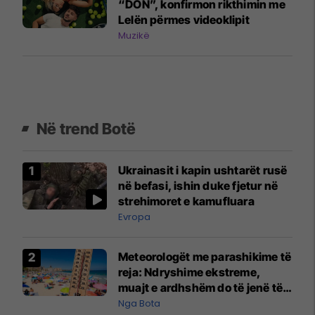
“DON”, konfirmon rikthimin me
Lelën përmes videoklipit
Muzikë
Në trend Botë
Ukrainasit i kapin ushtarët rusë
në befasi, ishin duke fjetur në
strehimoret e kamufluara
Evropa
Meteorologët me parashikime të
reja: Ndryshime ekstreme,
muajt e ardhshëm do të jenë të
pazakontë
Nga Bota