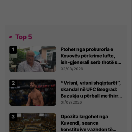
Top 5
Ftohet nga prokuroria e
Kosovës për krime lufte,
ish-gjenerali serb thotë se
dikush e tradhtoi në
02/08/2026
Beograd
“Vrisni, vrisni shqiptarët”,
skandal në UFC Beograd:
Buzukja u përball me thirrje
anti-shqiptare nga
01/08/2026
tribunat
Opozita largohet nga
Kuvendi, seanca
konstituive vazhdon të