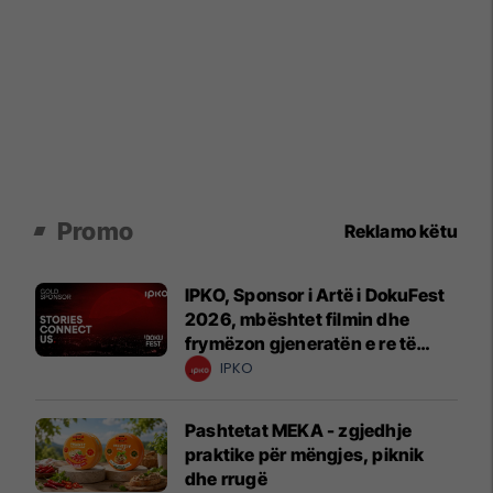
Promo
Reklamo këtu
IPKO, Sponsor i Artë i DokuFest
2026, mbështet filmin dhe
frymëzon gjeneratën e re të
krijuesve
IPKO
Pashtetat MEKA - zgjedhje
praktike për mëngjes, piknik
dhe rrugë