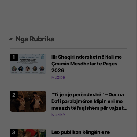
Nga Rubrika
Ilir Shaqiri nderohet në Itali me
Çmimin Mesdhetar të Paqes
2026
Muzikë
"Ti je një perëndeshë" – Donna
Dafi paralajmëron klipin e ri me
mesazh të fuqishëm për vajzat
dhe gratë
Muzikë
Leo publikon këngën e re