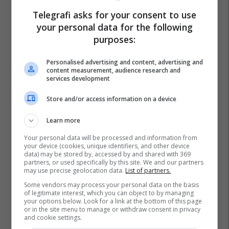
Telegrafi asks for your consent to use
your personal data for the following
purposes:
Personalised advertising and content, advertising and
content measurement, audience research and
services development
Store and/or access information on a device
Learn more
Your personal data will be processed and information from
your device (cookies, unique identifiers, and other device
data) may be stored by, accessed by and shared with 369
partners, or used specifically by this site. We and our partners
may use precise geolocation data.
List of partners.
Some vendors may process your personal data on the basis
of legitimate interest, which you can object to by managing
your options below. Look for a link at the bottom of this page
Skerdi
Mandi Nishtulla
Estrada Shqiptare
or in the site menu to manage or withdraw consent in privacy
and cookie settings.