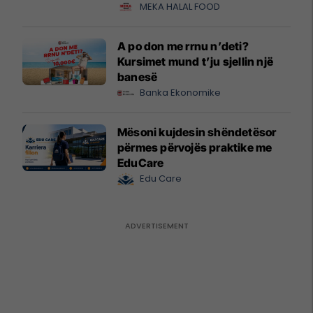
MEKA HALAL FOOD
A po don me rrnu n’deti?
Kursimet mund t’ju sjellin një
banesë
Banka Ekonomike
Mësoni kujdesin shëndetësor
përmes përvojës praktike me
EduCare
Edu Care