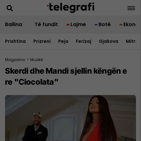
Ballina
Të fundit
Lajme
Botë
Ekono
Prishtina
Prizreni
Peja
Ferizaj
Gjakova
Mitrov
Magazina
>
Muzikë
Skerdi dhe Mandi sjellin këngën e
re "Ciocolata"