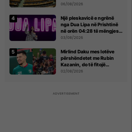
shtunën në orën 11:00
06/08/2026
Një pleskavicë e ngrënë
nga Dua Lipa në Prishtinë
në orën 04:28 të mëngjesit
- dhe bota digjitale serbe
03/08/2026
shpall gjendjen e luftës
Mirlind Daku mes lotëve
përshëndetet me Rubin
Kazanin, do të fitojë
miliona te Spartak Moska
02/08/2026