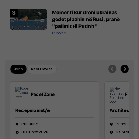
Momenti kur droni ukrainas
godet plazhin në Rusi, pranë
"pallatit të Putinit"
Evropa
Jobs
Real Estate
Padel Zone
Flex B
Recepsionist/e
Architect
Prishtine
Prishtinë
31 Gusht 2026
6 Shtator 2