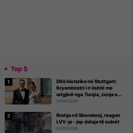
Top 5
Ditë historike në Stuttgart:
Kryeministri i ri është me
origjinë nga Turqia, zonja e
parë një shqiptare nga
13/05/2026
Kanadaja
Rrahja në Skenderaj, reagon
LVV-ja - jep detaje të sulmit
14/05/2026