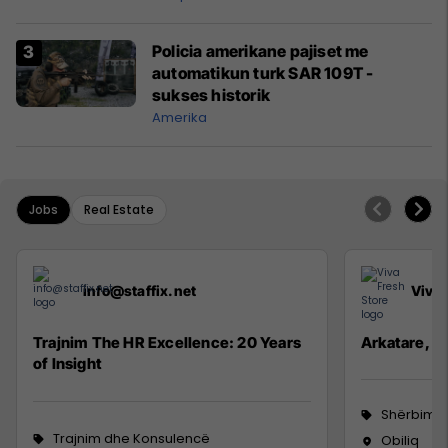
Policia amerikane pajiset me
automatikun turk SAR 109T -
sukses historik
Amerika
Jobs
Real Estate
info@staffix.net
Viva 
Trajnim The HR Excellence: 20 Years
Arkatare, Se
of Insight
Shërbime 
Trajnim dhe Konsulencë
Obiliq