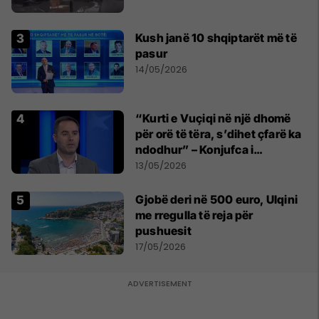
Kush janë 10 shqiptarët më të
pasur
14/05/2026
“Kurti e Vuçiqi në një dhomë
për orë të tëra, s’dihet çfarë ka
ndodhur” – Konjufca i
përgjigjet Osmanit
13/05/2026
Gjobë deri në 500 euro, Ulqini
me rregulla të reja për
pushuesit
17/05/2026