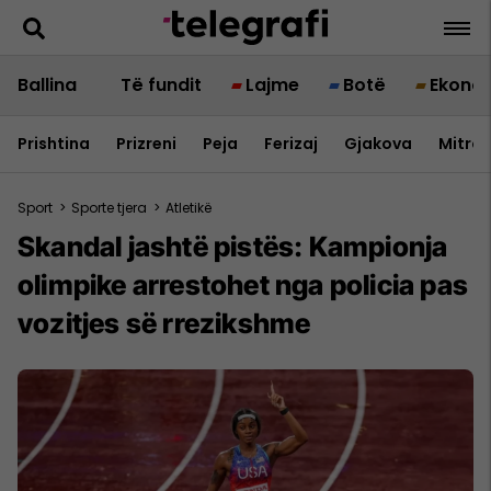
Ballina
Të fundit
Lajme
Botë
Ekono
Prishtina
Prizreni
Peja
Ferizaj
Gjakova
Mitrov
Sport
>
Sporte tjera
>
Atletikë
Skandal jashtë pistës: Kampionja
olimpike arrestohet nga policia pas
vozitjes së rrezikshme