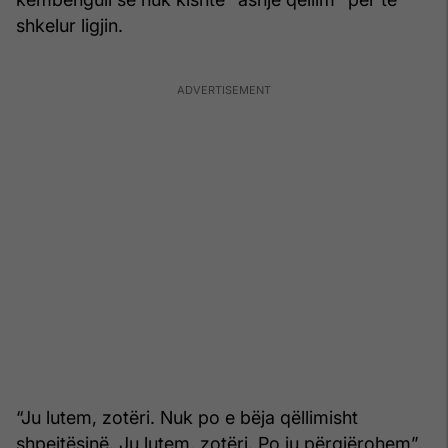
shkelur ligjin.
“Ju lutem, zotëri. Nuk po e bëja qëllimisht
shpejtësinë. Ju lutem, zotëri. Po ju përgjërohem”,