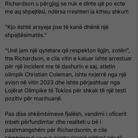
Richardson u përgjigj se nuk e dinte që po ecte
me aq shpejtësi, ndërsa rreshteri ia ktheu shkurt:
“Kjo është arsyeja pse të kanë dhënë një
shpejtësimatës.”
“Unë jam një qytetare që respekton ligjin, zotëri”,
tha Richardson, e cila vitin e kaluar ishte arrestuar
për një incident me të dashurin e saj, atletin
olimpik Christian Coleman, ishte nxjerrë nga një
avion në vitin 2023 dhe ishte përjashtuar nga
Lojërat Olimpike të Tokios për shkak të një testi
pozitiv për marihuanë.
Pas disa shkëmbimeve fjalësh, vendimi i oficerit
mbeti përfundimtar dhe realiteti u bë i
pashmangshëm për Richardsonin, e cila
këmbënguli se nuk kishte “asnjë qëllim” për të