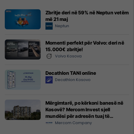
Zbritje deri në 59% në Neptun vetëm
më 21 maj
Neptun
Momenti perfekt për Volvo: deri në
15.000€ zbritje!
Volvo Kosova
Decathlon TANI online
Decathlon Kosovo
Mërgimtarë, po kërkoni banesë në
Kosovë? Mercom Invest sjell
mundësi për adresën tuaj të
ardhshme
Mercom Company