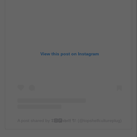
View this post on Instagram
A post shared by 𝕿🅾️🅿️𝖘𝖍𝖊𝖑𝖋 🔌 (@topshelfcultureplug)