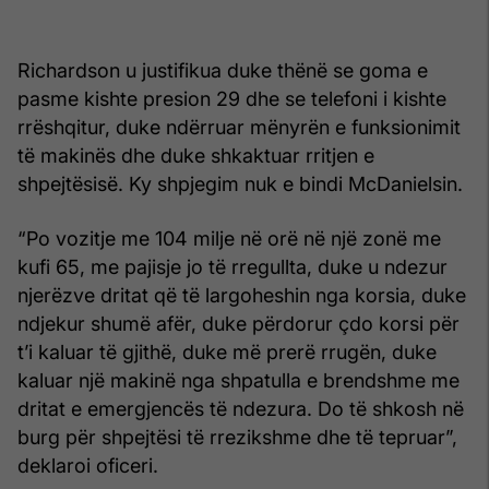
Richardson u justifikua duke thënë se goma e
pasme kishte presion 29 dhe se telefoni i kishte
rrëshqitur, duke ndërruar mënyrën e funksionimit
të makinës dhe duke shkaktuar rritjen e
shpejtësisë. Ky shpjegim nuk e bindi McDanielsin.
“Po vozitje me 104 milje në orë në një zonë me
kufi 65, me pajisje jo të rregullta, duke u ndezur
njerëzve dritat që të largoheshin nga korsia, duke
ndjekur shumë afër, duke përdorur çdo korsi për
t’i kaluar të gjithë, duke më prerë rrugën, duke
kaluar një makinë nga shpatulla e brendshme me
dritat e emergjencës të ndezura. Do të shkosh në
burg për shpejtësi të rrezikshme dhe të tepruar”,
deklaroi oficeri.