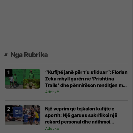
Nga Rubrika
“Kufijtë janë për t’u sfiduar”: Florian
Zeka mbyll garën në 'Prishtina
Trails' dhe përmirëson renditjen me
35 vende
Atletikë
Një veprim që tejkalon kufijtë e
sportit: Një garues sakrifikoi një
rekord personal dhe ndihmoi
kundërshtarin që u rrëzua
Atletikë