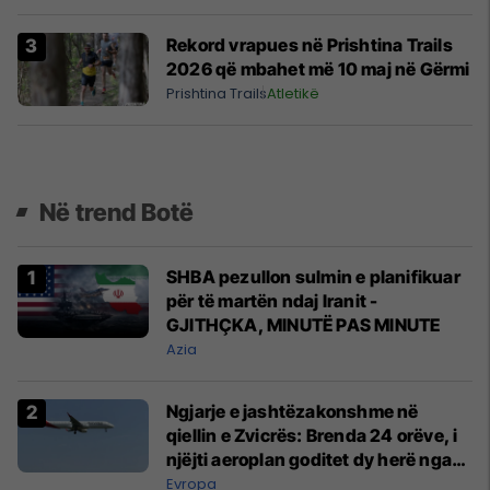
Rekord vrapues në Prishtina Trails
2026 që mbahet më 10 maj në Gërmi
Prishtina Trails
Atletikë
Në trend Botë
SHBA pezullon sulmin e planifikuar
për të martën ndaj Iranit -
GJITHÇKA, MINUTË PAS MINUTE
Azia
Ngjarje e jashtëzakonshme në
qiellin e Zvicrës: Brenda 24 orëve, i
njëjti aeroplan goditet dy herë nga
rrufeja
Evropa