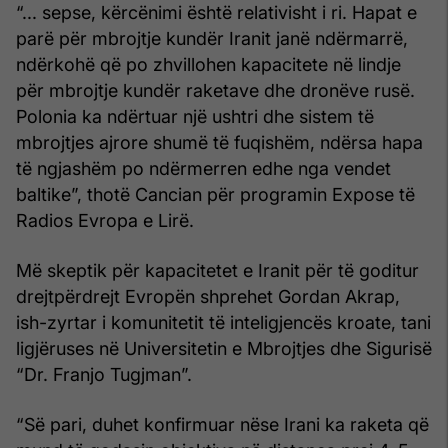
“... sepse, kërcënimi është relativisht i ri. Hapat e
parë për mbrojtje kundër Iranit janë ndërmarrë,
ndërkohë që po zhvillohen kapacitete në lindje
për mbrojtje kundër raketave dhe dronëve rusë.
Polonia ka ndërtuar një ushtri dhe sistem të
mbrojtjes ajrore shumë të fuqishëm, ndërsa hapa
të ngjashëm po ndërmerren edhe nga vendet
baltike”, thotë Cancian për programin Expose të
Radios Evropa e Lirë.
Më skeptik për kapacitetet e Iranit për të goditur
drejtpërdrejt Evropën shprehet Gordan Akrap,
ish-zyrtar i komunitetit të inteligjencës kroate, tani
ligjëruses në Universitetin e Mbrojtjes dhe Sigurisë
“Dr. Franjo Tugjman”.
“Së pari, duhet konfirmuar nëse Irani ka raketa që