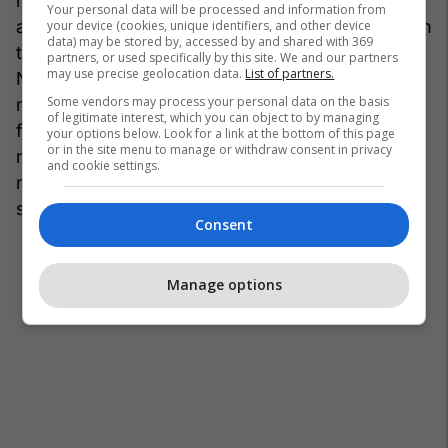
marrëdhënia e saj me NATO-n, por sugjeron se e
Your personal data will be processed and information from
ardhmja e sigurisë nuk mund të mbështetet vetëm
your device (cookies, unique identifiers, and other device
data) may be stored by, accessed by and shared with 369
te strukturat e mëdha si Bashkimi Evropian dhe
partners, or used specifically by this site. We and our partners
may use precise geolocation data.
List of partners.
NATO-ja, për shkak të sfidave të mëdha në
Some vendors may process your personal data on the basis
marrjen e vendimeve. Ai thekson se forma më
of legitimate interest, which you can object to by managing
fleksibile të bashkëpunimit, si marrëveshja në
your options below. Look for a link at the bottom of this page
or in the site menu to manage or withdraw consent in privacy
mbrojtje e Kosovës me Shqipërinë dhe Kroacinë,
and cookie settings.
mund t’i ndihmojnë asaj të përgatitet më mirë për
sfidat e ardhshme.
Consent
Manage options