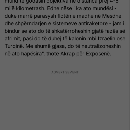
mund të godasin objektiva në distanca prej 4-5
mijë kilometrash. Edhe nëse i ka ato mundësi -
duke marrë parasysh flotën e madhe në Mesdhe
dhe shpërndarjen e sistemeve antiraketore - jam i
bindur se ato do të shkatërroheshin gjatë fazës së
afrimit, pasi do të duhej të kalonin mbi Izraelin ose
Turqinë. Me shumë gjasa, do të neutralizoheshin
në ato hapësira”, thotë Akrap për Exposenë.