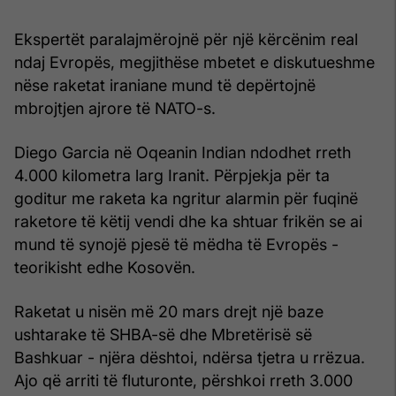
Ekspertët paralajmërojnë për një kërcënim real
ndaj Evropës, megjithëse mbetet e diskutueshme
nëse raketat iraniane mund të depërtojnë
mbrojtjen ajrore të NATO-s.
Diego Garcia në Oqeanin Indian ndodhet rreth
4.000 kilometra larg Iranit. Përpjekja për ta
goditur me raketa ka ngritur alarmin për fuqinë
raketore të këtij vendi dhe ka shtuar frikën se ai
mund të synojë pjesë të mëdha të Evropës -
teorikisht edhe Kosovën.
Raketat u nisën më 20 mars drejt një baze
ushtarake të SHBA-së dhe Mbretërisë së
Bashkuar - njëra dështoi, ndërsa tjetra u rrëzua.
Ajo që arriti të fluturonte, përshkoi rreth 3.000