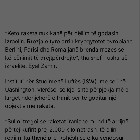
“Këto raketa nuk kanë për qëllim të godasin
Izraelin. Rrezja e tyre arrin kryeqytetet evropiane.
Berlini, Parisi dhe Roma janë brenda rrezes së
kërcënimit të drejtpërdrejtë”, tha shefi i ushtrisë
izraelite, Eyal Zamir.
Instituti për Studime të Luftës (ISW), me seli në
Uashington, vlerësoi se kjo ishte përpjekja më e
largët ndonjëherë e Iranit për të goditur një
objektiv me raketa.
“Sulmi tregoi se raketat iraniane mund të arrijnë
përtej kufirit prej 2.000 kilometrash, të cilin
regjimi ka thënë prej kohësh se e ka vendosur