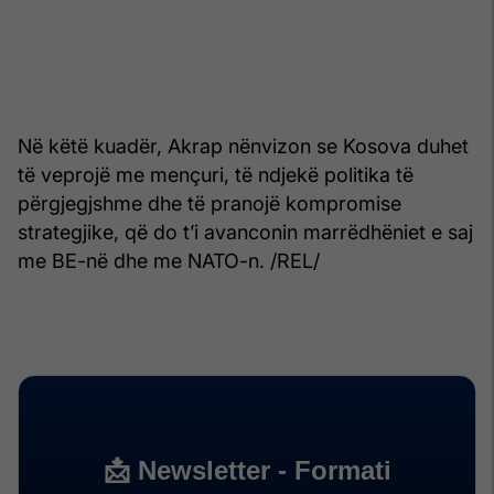
Në këtë kuadër, Akrap nënvizon se Kosova duhet
të veprojë me mençuri, të ndjekë politika të
përgjegjshme dhe të pranojë kompromise
strategjike, që do t’i avanconin marrëdhëniet e saj
me BE-në dhe me NATO-n. /REL/