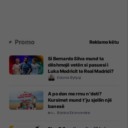
Promo
Reklamo këtu
Si Bernardo Silva mund ta
dëshmojë vetën si pasuesi i
Luka Modricit te Real Madridi?
Edonis Bytyqi
A po don me rrnu n’deti?
Kursimet mund t’ju sjellin një
banesë
Banka Ekonomike