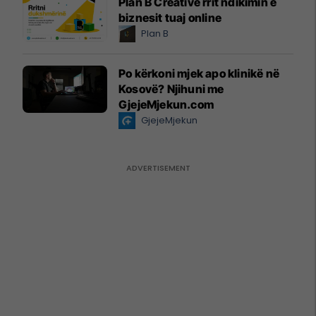
Plan B Creative rrit ndikimin e
biznesit tuaj online
Plan B
Po kërkoni mjek apo klinikë në
Kosovë? Njihuni me
GjejeMjekun.com
GjejeMjekun