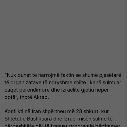
“Nuk duhet të harrojmë faktin se shumë pjesëtarë
të organizatave të ndryshme shiite i kanë sulmuar
caqet perëndimore dhe izraelite gjetiu nëpër
botë”, thotë Akrap.
Konflikti në Iran shpërtheu më 28 shkurt, kur
Shtetet e Bashkuara dhe Izraeli nisën sulme të
përbashkëta për të frenuar programin bërthamor