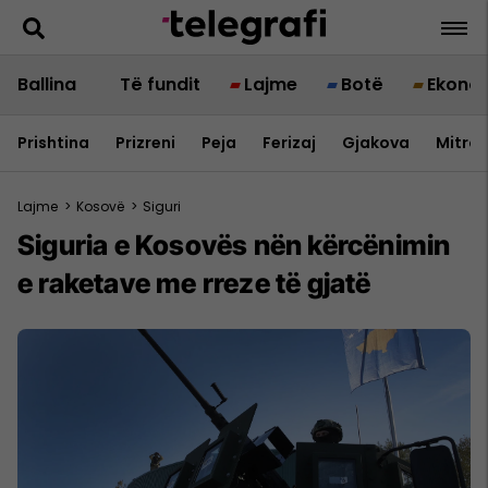
Ballina
Të fundit
Lajme
Botë
Ekono
Prishtina
Prizreni
Peja
Ferizaj
Gjakova
Mitrov
Lajme
>
Kosovë
>
Siguri
Siguria e Kosovës nën kërcënimin
e raketave me rreze të gjatë