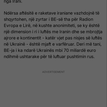
nga Irani.
Ndërsa aftësitë e raketave iraniane vazhdojnë të
shqyrtohen, një zyrtar i BE-së tha për Radion
Evropa e Lirë, në kushte anonimiteti, se ky është
një dimension i ri i luftës me Iranin dhe se mbrojtja
ajrore e kontinentit - katër vjet pas nisjes së luftës
në Ukrainë - është mjaft e varfëruar. Deri më tani,
BE-ja i ka ndarë Ukrainës mbi 70 miliardë euro
ndihmë ushtarake për të luftuar pushtimin rus.