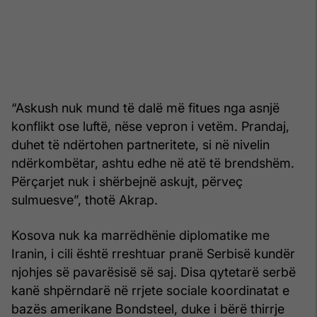
“Askush nuk mund të dalë më fitues nga asnjë
konflikt ose luftë, nëse vepron i vetëm. Prandaj,
duhet të ndërtohen partneritete, si në nivelin
ndërkombëtar, ashtu edhe në atë të brendshëm.
Përçarjet nuk i shërbejnë askujt, përveç
sulmuesve”, thotë Akrap.
Kosova nuk ka marrëdhënie diplomatike me
Iranin, i cili është rreshtuar pranë Serbisë kundër
njohjes së pavarësisë së saj. Disa qytetarë serbë
kanë shpërndarë në rrjete sociale koordinatat e
bazës amerikane Bondsteel, duke i bërë thirrje