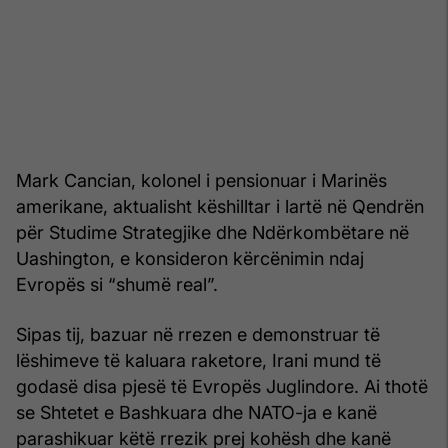
Mark Cancian, kolonel i pensionuar i Marinës
amerikane, aktualisht këshilltar i lartë në Qendrën
për Studime Strategjike dhe Ndërkombëtare në
Uashington, e konsideron kërcënimin ndaj
Evropës si “shumë real”.
Sipas tij, bazuar në rrezen e demonstruar të
lëshimeve të kaluara raketore, Irani mund të
godasë disa pjesë të Evropës Juglindore. Ai thotë
se Shtetet e Bashkuara dhe NATO-ja e kanë
parashikuar këtë rrezik prej kohësh dhe kanë