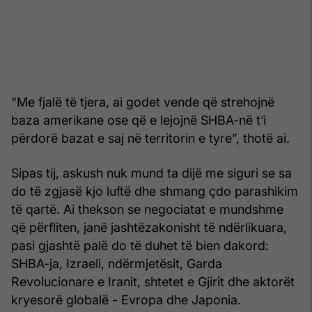
“Me fjalë të tjera, ai godet vende që strehojnë
baza amerikane ose që e lejojnë SHBA-në t’i
përdorë bazat e saj në territorin e tyre”, thotë ai.
Sipas tij, askush nuk mund ta dijë me siguri se sa
do të zgjasë kjo luftë dhe shmang çdo parashikim
të qartë. Ai thekson se negociatat e mundshme
që përfliten, janë jashtëzakonisht të ndërlikuara,
pasi gjashtë palë do të duhet të bien dakord:
SHBA-ja, Izraeli, ndërmjetësit, Garda
Revolucionare e Iranit, shtetet e Gjirit dhe aktorët
kryesorë globalë - Evropa dhe Japonia.