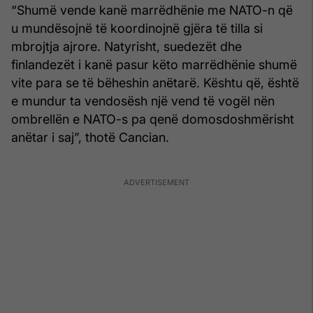
“Shumë vende kanë marrëdhënie me NATO-n që
u mundësojnë të koordinojnë gjëra të tilla si
mbrojtja ajrore. Natyrisht, suedezët dhe
finlandezët i kanë pasur këto marrëdhënie shumë
vite para se të bëheshin anëtarë. Kështu që, është
e mundur ta vendosësh një vend të vogël nën
ombrellën e NATO-s pa qenë domosdoshmërisht
anëtar i saj”, thotë Cancian.