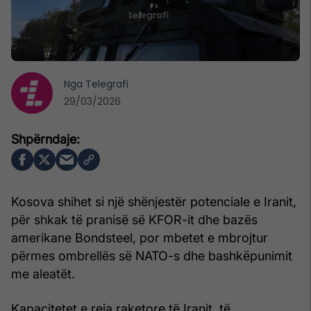
Nga
Telegrafi
29/03/2026
Kosova shihet si një shënjestër potenciale e Iranit,
për shkak të pranisë së KFOR-it dhe bazës
amerikane Bondsteel, por mbetet e mbrojtur
përmes ombrellës së NATO-s dhe bashkëpunimit
me aleatët.
Kapacitetet e reja raketore të Iranit, të