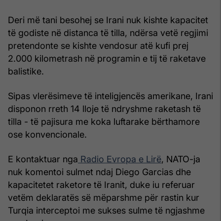
Deri më tani besohej se Irani nuk kishte kapacitet
të godiste në distanca të tilla, ndërsa vetë regjimi
pretendonte se kishte vendosur atë kufi prej
2.000 kilometrash në programin e tij të raketave
balistike.
Sipas vlerësimeve të inteligjencës amerikane, Irani
disponon rreth 14 lloje të ndryshme raketash të
tilla - të pajisura me koka luftarake bërthamore
ose konvencionale.
E kontaktuar nga
Radio Evropa e Lirë
, NATO-ja
nuk komentoi sulmet ndaj Diego Garcias dhe
kapacitetet raketore të Iranit, duke iu referuar
vetëm deklaratës së mëparshme për rastin kur
Turqia interceptoi me sukses sulme të ngjashme