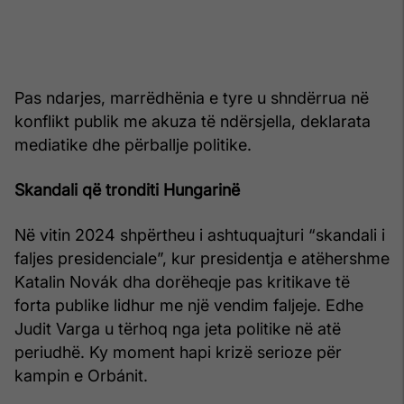
Pas ndarjes, marrëdhënia e tyre u shndërrua në
konflikt publik me akuza të ndërsjella, deklarata
mediatike dhe përballje politike.
Skandali që tronditi Hungarinë
Në vitin 2024 shpërtheu i ashtuquajturi “skandali i
faljes presidenciale”, kur presidentja e atëhershme
Katalin Novák dha dorëheqje pas kritikave të
forta publike lidhur me një vendim faljeje. Edhe
Judit Varga u tërhoq nga jeta politike në atë
periudhë. Ky moment hapi krizë serioze për
kampin e Orbánit.