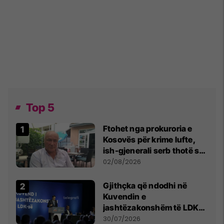
Top 5
Ftohet nga prokuroria e
Kosovës për krime lufte,
ish-gjenerali serb thotë se
dikush e tradhtoi në
02/08/2026
Beograd
Gjithçka që ndodhi në
Kuvendin e
jashtëzakonshëm të LDK-
së
30/07/2026