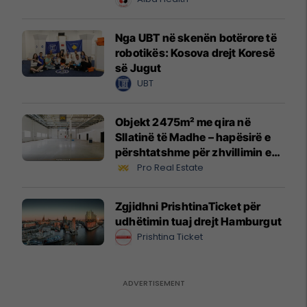
Nga UBT në skenën botërore të
robotikës: Kosova drejt Koresë
së Jugut
UBT
Objekt 2475m² me qira në
Sllatinë të Madhe – hapësirë e
përshtatshme për zhvillimin e
biznesit #16068
Pro Real Estate
Zgjidhni PrishtinaTicket për
udhëtimin tuaj drejt Hamburgut
Prishtina Ticket