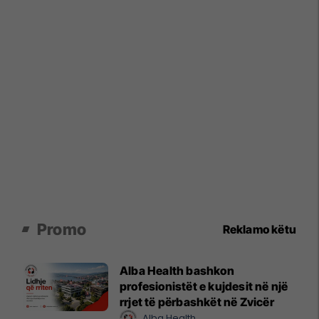
Promo
Reklamo këtu
Alba Health bashkon
profesionistët e kujdesit në një
rrjet të përbashkët në Zvicër
Alba Health