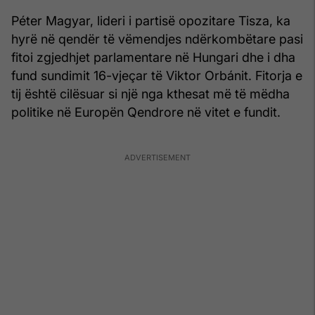
Péter Magyar, lideri i partisë opozitare Tisza, ka
hyrë në qendër të vëmendjes ndërkombëtare pasi
fitoi zgjedhjet parlamentare në Hungari dhe i dha
fund sundimit 16-vjeçar të Viktor Orbánit. Fitorja e
tij është cilësuar si një nga kthesat më të mëdha
politike në Europën Qendrore në vitet e fundit.