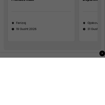
Ferizaj
Gjakovë
19 Gusht 2026
31 Gusht 20
×