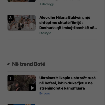
përshtypje
Astrologji
Alec dhe Hilaria Baldwin, një
shtëpi me shtatë fëmijë:
Dashuria që i mbajti bashkë në
vitet më të vështira
Lifestyle
Në trend Botë
Ukrainasit i kapin ushtarët rusë
në befasi, ishin duke fjetur në
strehimoret e kamufluara
Evropa