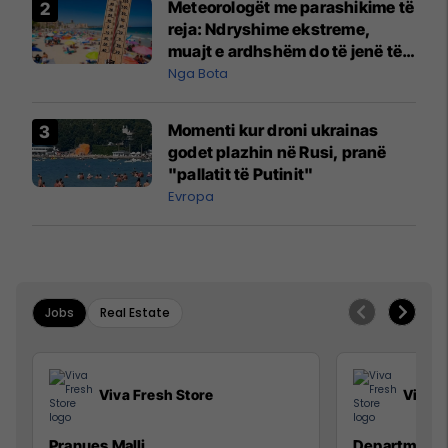
Meteorologët me parashikime të
reja: Ndryshime ekstreme,
muajt e ardhshëm do të jenë të
pazakontë
Nga Bota
Momenti kur droni ukrainas
godet plazhin në Rusi, pranë
"pallatit të Putinit"
Evropa
Jobs
Real Estate
Viva Fresh Store
Viva F
Pranues Malli
Department