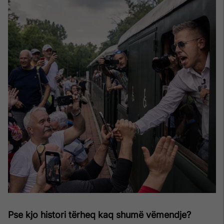
Pse kjo histori tërheq kaq shumë vëmendje?