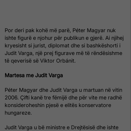
Por deri pak kohë më parë, Péter Magyar nuk
ishte figurë e njohur për publikun e gjerë. Ai njihej
kryesisht si jurist, diplomat dhe si bashkëshorti i
Judit Varga, një prej figurave më të rëndësishme
të qeverisë së Viktor Orbánit.
Martesa me Judit Varga
Péter Magyar dhe Judit Varga u martuan në vitin
2006. Çifti kanë tre fëmijë dhe për vite me radhë
konsideroheshin pjesë e elitës konservatore
hungareze.
Judit Varga u bë ministre e Drejtësisë dhe ishte