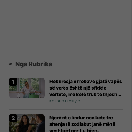
Nga Rubrika
Hekurosja e rrobave gjatë vapës
së verës është një sfidë e
vërtetë, me këtë truk të thjeshtë
do ta harroni hekurin
Këshilla Lifestyle
Njerëzit e lindur nën këto tre
shenja të zodiakut janë më të
vështirët për t'u bërë