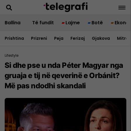
Ballina
Të fundit
Lajme
Botë
Ekono
Prishtina
Prizreni
Peja
Ferizaj
Gjakova
Mitrov
Lifestyle
Si dhe pse u nda Péter Magyar nga
gruaja e tij në qeverinë e Orbánit?
Më pas ndodhi skandali