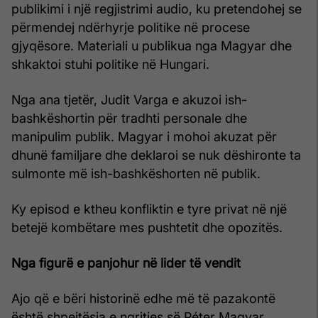
publikimi i një regjistrimi audio, ku pretendohej se
përmendej ndërhyrje politike në procese
gjyqësore. Materiali u publikua nga Magyar dhe
shkaktoi stuhi politike në Hungari.
Nga ana tjetër, Judit Varga e akuzoi ish-
bashkëshortin për tradhti personale dhe
manipulim publik. Magyar i mohoi akuzat për
dhunë familjare dhe deklaroi se nuk dëshironte ta
sulmonte më ish-bashkëshorten në publik.
Ky episod e ktheu konfliktin e tyre privat në një
betejë kombëtare mes pushtetit dhe opozitës.
Nga figurë e panjohur në lider të vendit
Ajo që e bëri historinë edhe më të pazakontë
është shpejtësia e ngritjes së Péter Magyar.