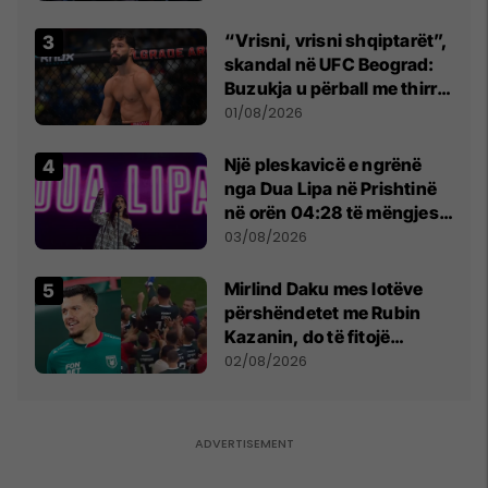
“Vrisni, vrisni shqiptarët”,
skandal në UFC Beograd:
Buzukja u përball me thirrje
anti-shqiptare nga
01/08/2026
tribunat
Një pleskavicë e ngrënë
nga Dua Lipa në Prishtinë
në orën 04:28 të mëngjesit
- dhe bota digjitale serbe
03/08/2026
shpall gjendjen e luftës
Mirlind Daku mes lotëve
përshëndetet me Rubin
Kazanin, do të fitojë
miliona te Spartak Moska
02/08/2026