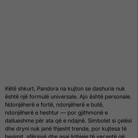
Këtë shkurt, Pandora na kujton se dashuria nuk
është një formulë universale. Ajo është personale.
Ndonjëherë e fortë, ndonjëherë e butë,
ndonjëherë e heshtur — por gjithmonë e
dallueshme për ata që e ndajnë. Simbolet si çelësi
dhe dryni nuk janë thjesht trende, por kujtesa të
besimit, afërsisë dhe asaj lidhjeje të veçantë që