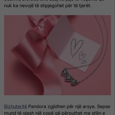
nuk ka nevojë të shpjegohet për të tjerët.
Bizhuteritë
Pandora zgjidhen për një arsye. Sepse
mund të gjesh një copë që përputhet me stilin e