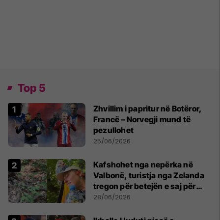
Top 5
Zhvillim i papritur në Botëror,
Francë – Norvegji mund të
pezullohet
25/06/2026
Kafshohet nga nepërka në
Valbonë, turistja nga Zelanda
tregon për betejën e saj për
mbijetesë
28/06/2026