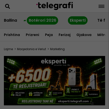
Ballina
Botërori 2026
Eksperti
Të fu
Prishtina
Prizreni
Peja
Ferizaj
Gjakova
Mitrov
Lajme
>
Maqedonia e Veriut
>
Marketing