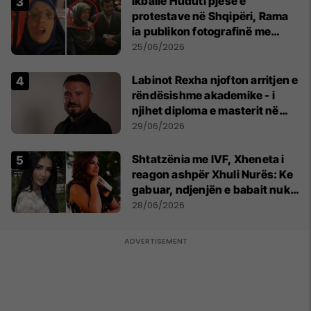
Ikballe Huduti pjesë e
protestave në Shqipëri, Rama
ia publikon fotografinë me
Ahmadinejadin e Iranit
25/06/2026
Labinot Rexha njofton arritjen e
rëndësishme akademike - i
njihet diploma e masterit në
Psikologji në Zvicër
29/06/2026
Shtatzënia me IVF, Xheneta i
reagon ashpër Xhuli Nurës: Ke
gabuar, ndjenjën e babait nuk
mund t'ia plotësosh kurrë
28/06/2026