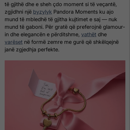
të gjithë dhe e sheh çdo moment si të veçantë,
zgjidhni një
byzylyk
Pandora Moments ku ajo
mund të mbledhë të gjitha kujtimet e saj — nuk
mund të gaboni. Për gratë që preferojnë glamour-
in dhe elegancën e përditshme,
vathët
dhe
varëset
në formë zemre me gurë që shkëlqejnë
janë zgjedhja perfekte.