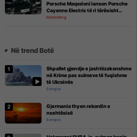
Porsche Maqedoni lanson Porsche
Cayenne Electric të ri tërësisht
elektrik
Marketing
Në trend Botë
Shpallet gjendje e jashtëzakonshme
në Krime pas sulmeve të fuqishme
të Ukrainës
Evropa
Gjermania thyen rekordin e
nxehtësisë
Evropa