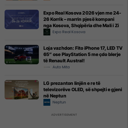
Expo Real Kosova 2026 vjen me 24-
26 Korrik – marrin pjesë kompani
nga Kosova, Shqipëria dhe Mali i Zi
Expo Real Kosova
Loja vazhdon: Fito iPhone 17, LED TV
65” ose PlayStation 5 me çdo blerje
të Renault Austral!
Auto Mita
LG prezanton linjën e re të
televizorëve OLED, së shpejti e gjeni
në Neptun
Neptun