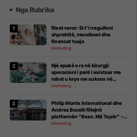
Nga Rubrika
Riset veror: Si t'i rregulloni
shprehitë, mendimet dhe
financat tuaja
Marketing
Një epokë e re në kirurgji:
operacioni i parë i asistuar me
robot u krye me sukses në
Spitalin Klinik “Acibadem
Marketing
Sistina”
Philip Morris International dhe
Andrea Bocelli fillojnë
platformën “Beso. Më Tepër” –
histori besimi, këmbënguljeje
Marketing
dhe progresi