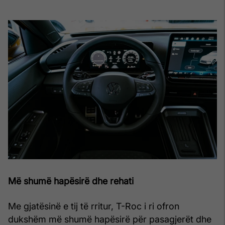
Më shumë hapësirë dhe rehati
Me gjatësinë e tij të rritur, T-Roc i ri ofron
dukshëm më shumë hapësirë për pasagjerët dhe