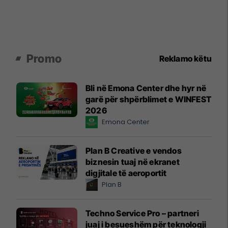
Promo
Reklamo këtu
Bli në Emona Center dhe hyr në
garë për shpërblimet e WINFEST
2026
Emona Center
Plan B Creative e vendos
biznesin tuaj në ekranet
digjitale të aeroportit
Plan B
Techno Service Pro – partneri
juaj i besueshëm për teknologji