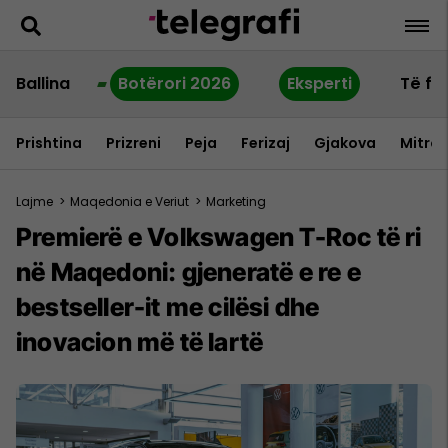
Ballina
Botërori 2026
Eksperti
Të fu
Prishtina
Prizreni
Peja
Ferizaj
Gjakova
Mitrov
Lajme
>
Maqedonia e Veriut
>
Marketing
Premierë e Volkswagen T-Roc të ri
në Maqedoni: gjeneratë e re e
bestseller-it me cilësi dhe
inovacion më të lartë