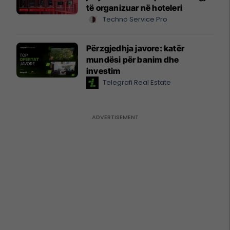
të organizuar në hoteleri
Techno Service Pro
Përzgjedhja javore: katër
mundësi për banim dhe
investim
Telegrafi Real Estate