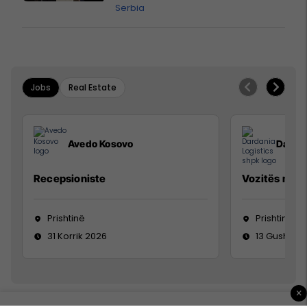
Serbia
Jobs
Real Estate
Avedo Kosovo
Dardan
Recepsioniste
Vozitës me K
Prishtinë
Prishtinë
31 Korrik 2026
13 Gusht 20
×