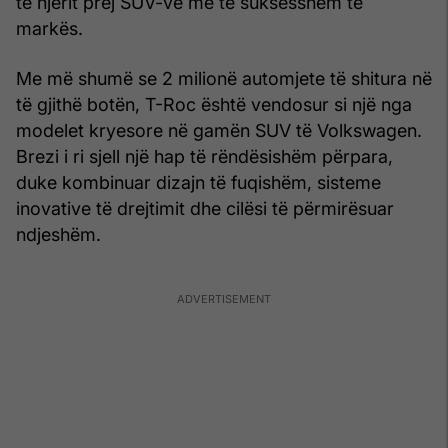
të njërit prej SUV-ve më të suksesshëm të
markës.
Me më shumë se 2 milionë automjete të shitura në
të gjithë botën, T-Roc është vendosur si një nga
modelet kryesore në gamën SUV të Volkswagen.
Brezi i ri sjell një hap të rëndësishëm përpara,
duke kombinuar dizajn të fuqishëm, sisteme
inovative të drejtimit dhe cilësi të përmirësuar
ndjeshëm.