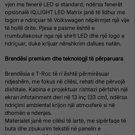
vjen me fenerë LED si standard, ndërsa fenerët
opsionalë IQ.LIGHT LED Matrix janë të lidhur me
logon e ndriçuar të Volkswagen nëpërmjet një vije
të hollë drite. Pjesa e pasme është e
rrumbullakosur nga një shirit LED dhe një logo e
ndriçuar, duke krijuar nënshkrim dallues natën.
Brendësi premium dhe teknologji të përparuara
Brendësia e T-Roc të ri është përmirësuar
ndjeshëm, me fokus në cilësi, rehati dhe përvojë
dixhitale. Kabina e projektuar rishtazi përfshin një
ekran infotainment deri në 13 inç (33 cm), ndërsa
ndriçimi ambiental krijon një atmosferë si në
dhomën e ndenjes.
Materialet janë me cilësi të lartë, me sipërfaqe të
buta dhe zbukurim tekstili në panelin e