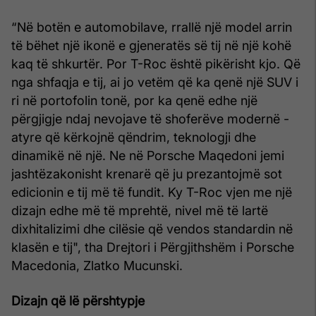
“Në botën e automobilave, rrallë një model arrin
të bëhet një ikonë e gjeneratës së tij në një kohë
kaq të shkurtër. Por T-Roc është pikërisht kjo. Që
nga shfaqja e tij, ai jo vetëm që ka qenë një SUV i
ri në portofolin tonë, por ka qenë edhe një
përgjigje ndaj nevojave të shoferëve modernë -
atyre që kërkojnë qëndrim, teknologji dhe
dinamikë në një. Ne në Porsche Maqedoni jemi
jashtëzakonisht krenarë që ju prezantojmë sot
edicionin e tij më të fundit. Ky T-Roc vjen me një
dizajn edhe më të mprehtë, nivel më të lartë
dixhitalizimi dhe cilësie që vendos standardin në
klasën e tij", tha Drejtori i Përgjithshëm i Porsche
Macedonia, Zlatko Mucunski.
Dizajn që lë përshtypje