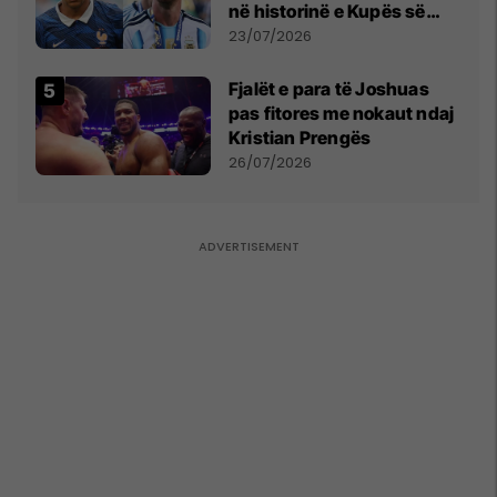
në historinë e Kupës së
Botës, Messi mbetet i dyti
23/07/2026
Fjalët e para të Joshuas
pas fitores me nokaut ndaj
Kristian Prengës
26/07/2026