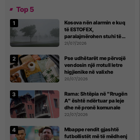
Top 5
Kosova nën alarmin e kuq
të ESTOFEX,
paralajmërohen stuhi të
fuqishme me breshër dhe
21/07/2026
erëra të forta
Pse udhëtarët me përvojë
vendosin një rrotull letre
higjienike në valixhe
20/07/2026
Rama: Shtëpia në "Rrugën
A" është ndërtuar pa leje
dhe në pronë komunale
22/07/2026
Mbappe rendit gjashtë
futbollistët më të mëdhenj