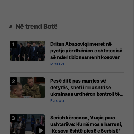
Në trend Botë
Dritan Abazoviqi merret në
pyetje për dhënien e shtetësisë
së nderit biznesmenit kosovar
Mali i Zi
Pesë ditë pas marrjes së
detyrës, shefi i ri i ushtrisë
ukrainase urdhëron kontroll të
madh
Evropa
Sërish kërcënon, Vuçiq para
ushtarëve: Kurrë mos e harroni,
'Kosova është pjesë e Serbisë'