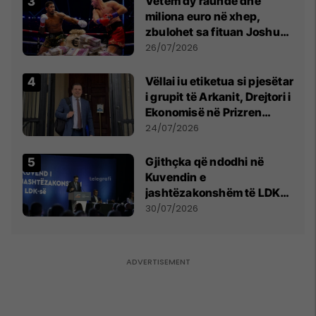
Vetëm dy raunde dhe
miliona euro në xhep,
zbulohet sa fituan Joshua
e Prenga
26/07/2026
Vëllai iu etiketua si pjesëtar
i grupit të Arkanit, Drejtori i
Ekonomisë në Prizren
mohon pretendimet
24/07/2026
Gjithçka që ndodhi në
Kuvendin e
jashtëzakonshëm të LDK-
së
30/07/2026