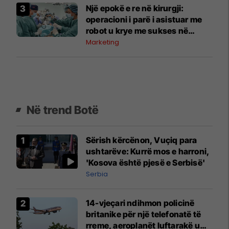
Një epokë e re në kirurgji:
operacioni i parë i asistuar me
robot u krye me sukses në
Spitalin Klinik “Acibadem
Marketing
Sistina”
Në trend Botë
Sërish kërcënon, Vuçiq para
ushtarëve: Kurrë mos e harroni,
'Kosova është pjesë e Serbisë'
Serbia
14-vjeçari ndihmon policinë
britanike për një telefonatë të
rreme, aeroplanët luftarakë u