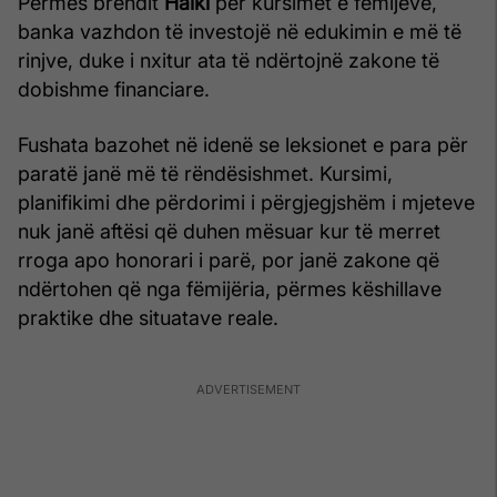
Përmes brendit
Halki
për kursimet e fëmijëve,
banka vazhdon të investojë në edukimin e më të
rinjve, duke i nxitur ata të ndërtojnë zakone të
dobishme financiare.
Fushata bazohet në idenë se leksionet e para për
paratë janë më të rëndësishmet. Kursimi,
planifikimi dhe përdorimi i përgjegjshëm i mjeteve
nuk janë aftësi që duhen mësuar kur të merret
rroga apo honorari i parë, por janë zakone që
ndërtohen që nga fëmijëria, përmes këshillave
praktike dhe situatave reale.