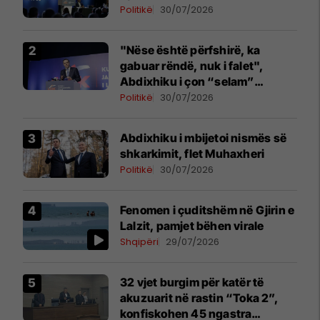
Politikë
30/07/2026
"Nëse është përfshirë, ka
gabuar rëndë, nuk i falet",
Abdixhiku i çon “selam”
Përparim Ramës
Politikë
30/07/2026
Abdixhiku i mbijetoi nismës së
shkarkimit, flet Muhaxheri
Politikë
30/07/2026
Fenomen i çuditshëm në Gjirin e
Lalzit, pamjet bëhen virale
Shqipëri
29/07/2026
32 vjet burgim për katër të
akuzuarit në rastin “Toka 2”,
konfiskohen 45 ngastra