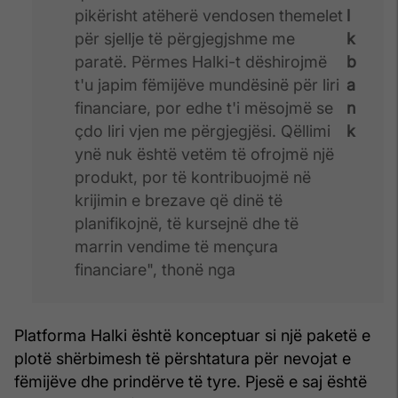
pikërisht atëherë vendosen themelet
l
për sjellje të përgjegjshme me
k
paratë. Përmes Halki-t dëshirojmë
b
t'u japim fëmijëve mundësinë për liri
a
financiare, por edhe t'i mësojmë se
n
çdo liri vjen me përgjegjësi. Qëllimi
k
ynë nuk është vetëm të ofrojmë një
produkt, por të kontribuojmë në
krijimin e brezave që dinë të
planifikojnë, të kursejnë dhe të
marrin vendime të mençura
financiare", thonë nga
Platforma Halki është konceptuar si një paketë e
plotë shërbimesh të përshtatura për nevojat e
fëmijëve dhe prindërve të tyre. Pjesë e saj është