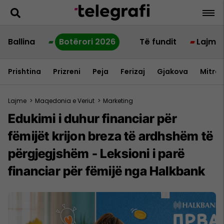
Ballina
Botërori 2026
Të fundit
Lajme
Prishtina
Prizreni
Peja
Ferizaj
Gjakova
Mitrov
Lajme
>
Maqedonia e Veriut
>
Marketing
Edukimi i duhur financiar për
fëmijët krijon breza të ardhshëm të
përgjegjshëm - Leksioni i parë
financiar për fëmijë nga Halkbank