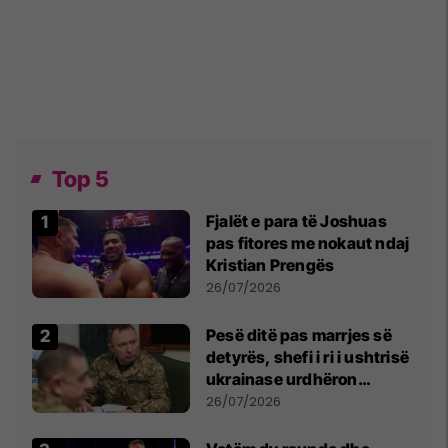
Top 5
Fjalët e para të Joshuas
pas fitores me nokaut ndaj
Kristian Prengës
26/07/2026
Pesë ditë pas marrjes së
detyrës, shefi i ri i ushtrisë
ukrainase urdhëron
kontroll të madh
26/07/2026