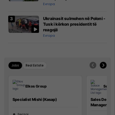
ngritën në ajër për të
Evropa
interceptuar fluturaken e Qatar
Airways që po shkonte drejt
Ukrainasit sulmohen në Poloni -
Mançesterit
Tusk i kërkon presidentit të
reagojë
Evropa
Jobs
Real Estate
Elkos Group
Solac
Specialist Mishi (Kasap)
Sales Devel
Manager
Ferizaj