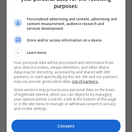
purposes:
Holiday In 2 – banesa juaj për
pushime pranë detit
Personalised advertising and content, advertising and
content measurement, audience research and
Edil Project
services development
Store and/or access information on a device
Plan B – reklamoni biznesin tuaj
aty ku është audienca shqiptare
Learn more
në Zvicër
Plan B
Your personal data will be processed and information from
your device (cookies, unique identifiers, and other device
data) may be stored by, accessed by and shared with 369
partners, or used specifically by this site. We and our partners
Sigurimi i biznesit me NOVATRA
may use precise geolocation data.
List of partners.
Vermögensberatung AG
Some vendors may process your personal data on the basis
NOVATRA
of legitimate interest, which you can object to by managing
your options below. Look for a link at the bottom of this page
or in the site menu to manage or withdraw consent in privacy
and cookie settings.
Consent