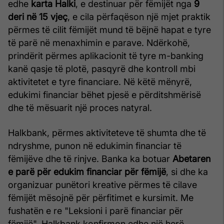
edhe
karta Halki
, e destinuar për fëmijët nga
9
deri në 15 vjeç
, e cila përfaqëson një mjet praktik
përmes të cilit fëmijët mund të bëjnë hapat e tyre
të parë në menaxhimin e parave. Ndërkohë,
prindërit përmes aplikacionit të tyre m-banking
kanë qasje të plotë, pasqyrë dhe kontroll mbi
aktivitetet e tyre financiare. Në këtë mënyrë,
edukimi financiar bëhet pjesë e përditshmërisë
dhe të mësuarit një proces natyral.
Halkbank, përmes aktiviteteve të shumta dhe të
ndryshme, punon në edukimin financiar të
fëmijëve dhe të rinjve. Banka ka botuar
Abetaren
e parë për edukim financiar për fëmijë
, si dhe ka
organizuar punëtori kreative përmes të cilave
fëmijët mësojnë për përfitimet e kursimit. Me
fushatën e re "Leksioni i parë financiar për
fëmijë", Halkbank konfirmon edhe një herë