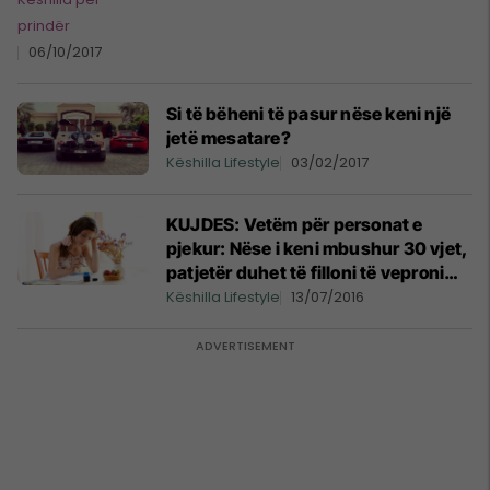
paratë
prindër
06/10/2017
Si të bëheni të pasur nëse keni një
jetë mesatare?
Këshilla Lifestyle
03/02/2017
KUJDES: Vetëm për personat e
pjekur: Nëse i keni mbushur 30 vjet,
patjetër duhet të filloni të veproni
kështu!
Këshilla Lifestyle
13/07/2016