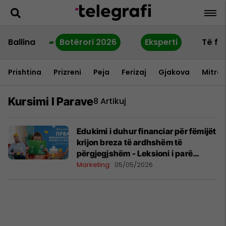
Ballina
Botërori 2026
Eksperti
Të fu
Prishtina
Prizreni
Peja
Ferizaj
Gjakova
Mitrov
Kursimi I Parave
8 Artikuj
Edukimi i duhur financiar për fëmijët
krijon breza të ardhshëm të
përgjegjshëm - Leksioni i parë
financiar për fëmijë nga Halkbank
Marketing
05/05/2026