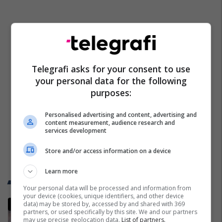
Telegrafi asks for your consent to use
your personal data for the following
purposes:
Personalised advertising and content, advertising and
content measurement, audience research and
services development
Store and/or access information on a device
Learn more
Trend Telegrafi
Your personal data will be processed and information from
your device (cookies, unique identifiers, and other device
Zhvillim i papritur në Botëror,
data) may be stored by, accessed by and shared with 369
partners, or used specifically by this site. We and our partners
Francë – Norvegji mund të
may use precise geolocation data.
List of partners.