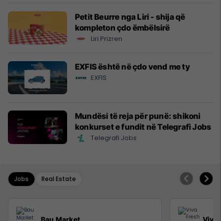
Petit Beurre nga Liri - shija që
kompleton çdo ëmbëlsirë
Liri Prizren
EXFIS është në çdo vend me ty
EXFIS
Mundësi të reja për punë: shikoni
konkurset e fundit në Telegrafi Jobs
Telegrafi Jobs
Jobs
Real Estate
Bau Market
Viva 