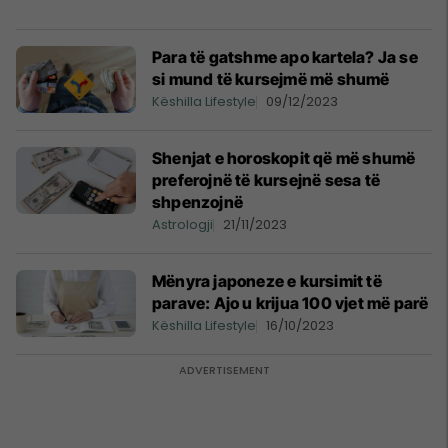
Para të gatshme apo kartela? Ja se
si mund të kursejmë më shumë
Këshilla Lifestyle
09/12/2023
Shenjat e horoskopit që më shumë
preferojnë të kursejnë sesa të
shpenzojnë
Astrologji
21/11/2023
Mënyra japoneze e kursimit të
parave: Ajo u krijua 100 vjet më parë
Këshilla Lifestyle
16/10/2023