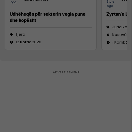
Udhëheqës për sektorin vegla pune
Zyrtar/e Lig
dhe kopësht
Juridike
Tjera
Kosovë
12 Korrik 2026
1 Korrik 20