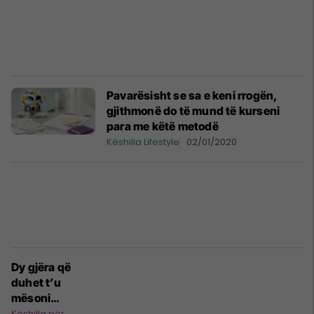
Pavarësisht se sa e keni rrogën,
gjithmonë do të mund të kurseni
para me këtë metodë
Këshilla Lifestyle
02/01/2020
Dy gjëra që
duhet t’u
mësoni
fëmijëve për
Këshilla për