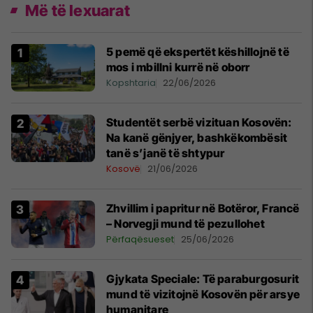
Më të lexuarat
5 pemë që ekspertët këshillojnë të
mos i mbillni kurrë në oborr
Kopshtaria
22/06/2026
Studentët serbë vizituan Kosovën:
Na kanë gënjyer, bashkëkombësit
tanë s’janë të shtypur
Kosovë
21/06/2026
Zhvillim i papritur në Botëror, Francë
– Norvegji mund të pezullohet
Përfaqësueset
25/06/2026
​Gjykata Speciale: Të paraburgosurit
mund të vizitojnë Kosovën për arsye
humanitare