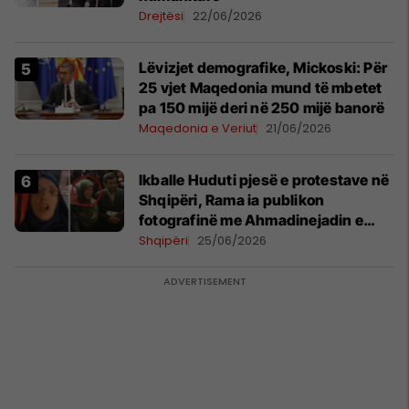
Drejtësi
22/06/2026
Lëvizjet demografike, Mickoski: Për
25 vjet Maqedonia mund të mbetet
pa 150 mijë deri në 250 mijë banorë
Maqedonia e Veriut
21/06/2026
Ikballe Huduti pjesë e protestave në
Shqipëri, Rama ia publikon
fotografinë me Ahmadinejadin e
Iranit
Shqipëri
25/06/2026