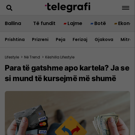
Ballina
Të fundit
Lajme
Botë
Ekono
Prishtina
Prizreni
Peja
Ferizaj
Gjakova
Mitrov
Lifestyle
>
Në Trend
>
Këshilla Lifestyle
Para të gatshme apo kartela? Ja se
si mund të kursejmë më shumë