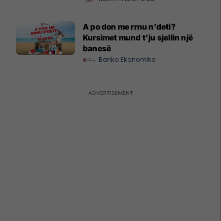
A po don me rrnu n’deti?
Kursimet mund t’ju sjellin një
banesë
Banka Ekonomike