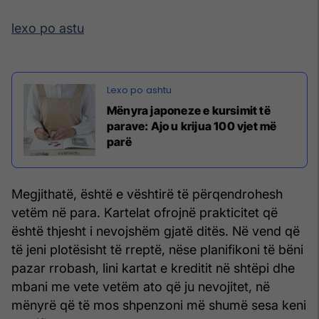
lexo po astu
Mënyra japoneze e kursimit të
parave: Ajo u krijua 100 vjet më
parë
Megjithatë, është e vështirë të përqendrohesh
vetëm në para. Kartelat ofrojnë prakticitet që
është thjesht i nevojshëm gjatë ditës. Në vend që
të jeni plotësisht të rreptë, nëse planifikoni të bëni
pazar rrobash, lini kartat e kreditit në shtëpi dhe
mbani me vete vetëm ato që ju nevojitet, në
mënyrë që të mos shpenzoni më shumë sesa keni