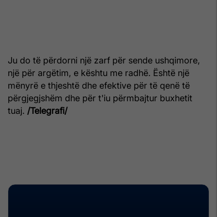
Ju do të përdorni një zarf për sende ushqimore,
një për argëtim, e kështu me radhë. Është një
mënyrë e thjeshtë dhe efektive për të qenë të
përgjegjshëm dhe për t'iu përmbajtur buxhetit
tuaj.
/Telegrafi/