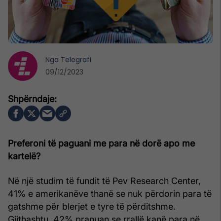
Nga
Telegrafi
09/12/2023
Preferoni të paguani me para në dorë apo me
kartelë?
Në një studim të fundit të Pev Research Center,
41% e amerikanëve thanë se nuk përdorin para të
gatshme për blerjet e tyre të përditshme.
Gjithashtu, 42% pranuan se rrallë kanë para në