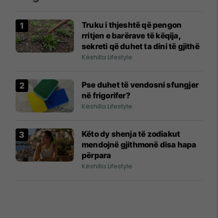
Truku i thjeshtë që pengon
rritjen e barërave të këqija,
sekreti që duhet ta dini të gjithë
Këshilla Lifestyle
Pse duhet të vendosni sfungjer
në frigorifer?
Këshilla Lifestyle
Këto dy shenja të zodiakut
mendojnë gjithmonë disa hapa
përpara
Këshilla Lifestyle