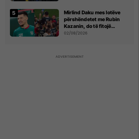
kushtetuese
Mirlind Daku mes lotëve
përshëndetet me Rubin
Kazanin, do të fitojë
miliona te Spartak Moska
02/08/2026