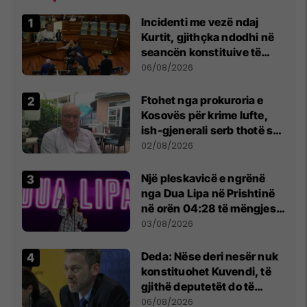
Incidenti me vezë ndaj
Kurtit, gjithçka ndodhi në
seancën konstituive të
Kuvendit
06/08/2026
Ftohet nga prokuroria e
Kosovës për krime lufte,
ish-gjenerali serb thotë se
dikush e tradhtoi në
02/08/2026
Beograd
Një pleskavicë e ngrënë
nga Dua Lipa në Prishtinë
në orën 04:28 të mëngjesit
- dhe bota digjitale serbe
03/08/2026
shpall gjendjen e luftës
Deda: Nëse deri nesër nuk
konstituohet Kuvendi, të
gjithë deputetët do të
bëjnë shkelje të rëndë
06/08/2026