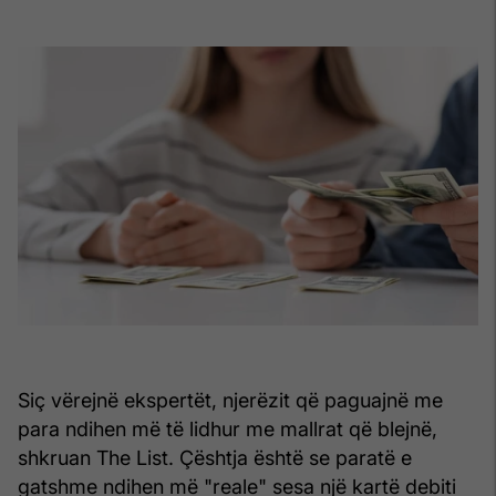
Siç vërejnë ekspertët, njerëzit që paguajnë me
para ndihen më të lidhur me mallrat që blejnë,
shkruan The List. Çështja është se paratë e
gatshme ndihen më "reale" sesa një kartë debiti