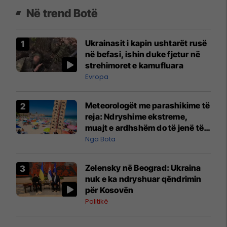
Në trend Botë
Ukrainasit i kapin ushtarët rusë
në befasi, ishin duke fjetur në
strehimoret e kamufluara
Evropa
Meteorologët me parashikime të
reja: Ndryshime ekstreme,
muajt e ardhshëm do të jenë të
pazakontë
Nga Bota
Zelensky në Beograd: Ukraina
nuk e ka ndryshuar qëndrimin
për Kosovën
Politikë