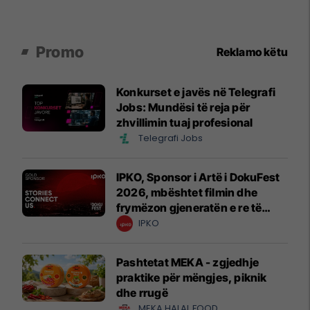
Promo
Reklamo këtu
Konkurset e javës në Telegrafi
Jobs: Mundësi të reja për
zhvillimin tuaj profesional
Telegrafi Jobs
IPKO, Sponsor i Artë i DokuFest
2026, mbështet filmin dhe
frymëzon gjeneratën e re të
krijuesve
IPKO
Pashtetat MEKA - zgjedhje
praktike për mëngjes, piknik
dhe rrugë
MEKA HALAL FOOD