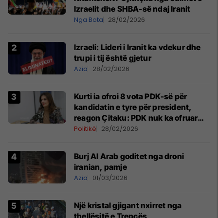
Izraelit dhe SHBA-së ndaj Iranit
Nga Bota
28/02/2026
Izraeli: Lideri i Iranit ka vdekur dhe
trupi i tij është gjetur
Azia
28/02/2026
Kurti ia ofroi 8 vota PDK-së për
kandidatin e tyre për president,
reagon Çitaku: PDK nuk ka ofruar
kundërkandidat formal veç për inat
Politikë
28/02/2026
Burj Al Arab goditet nga droni
iranian, pamje
Azia
01/03/2026
Një kristal gjigant nxirret nga
thellësitë e Trepçës