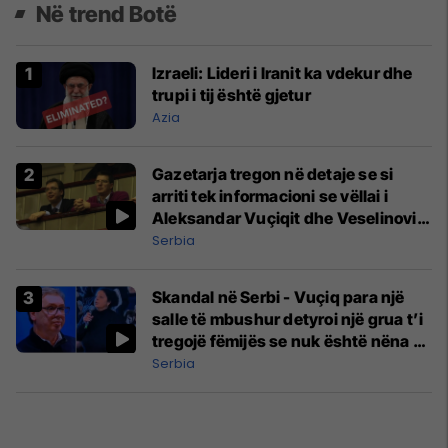
Në trend Botë
Izraeli: Lideri i Iranit ka vdekur dhe
trupi i tij është gjetur
Azia
Gazetarja tregon në detaje se si
arriti tek informacioni se vëllai i
Aleksandar Vuçiqit dhe Veselinoviq
u bënë miliarderë
Serbia
Skandal në Serbi - Vuçiq para një
salle të mbushur detyroi një grua t’i
tregojë fëmijës se nuk është nëna e
tij
Serbia