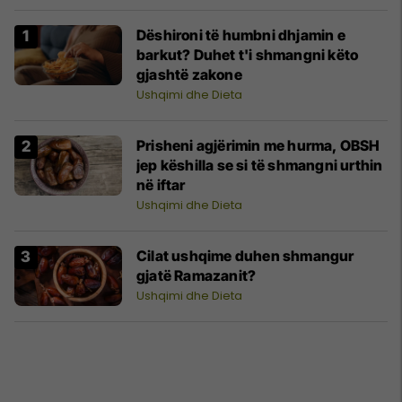
Dëshironi të humbni dhjamin e
barkut? Duhet t'i shmangni këto
gjashtë zakone
Ushqimi dhe Dieta
Prisheni agjërimin me hurma, OBSH
jep këshilla se si të shmangni urthin
në iftar
Ushqimi dhe Dieta
Cilat ushqime duhen shmangur
gjatë Ramazanit?
Ushqimi dhe Dieta