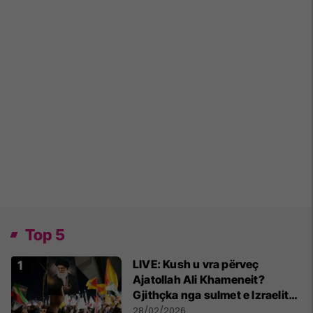
Top 5
LIVE: Kush u vra përveç
Ajatollah Ali Khameneit?
Gjithçka nga sulmet e Izraelit
dhe SHBA-së ndaj Iranit
28/02/2026