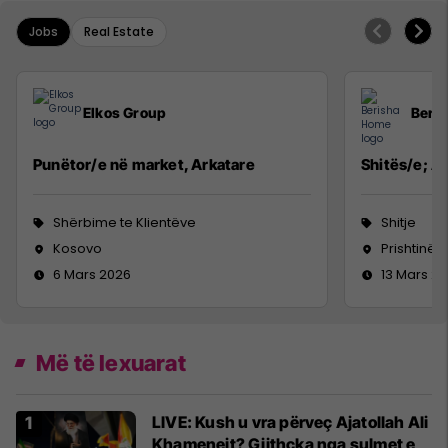
Jobs
Real Estate
Elkos Group
Beri
Punëtor/e në market, Arkatare
Shitës/e; Ag
Shërbime te Klientëve
Shitje
Kosovo
Prishtinë
6 Mars 2026
13 Mars 2
Më të lexuarat
LIVE: Kush u vra përveç Ajatollah Ali
Khameneit? Gjithçka nga sulmet e