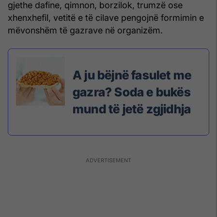
gjethe dafine, qimnon, borzilok, trumzë ose
xhenxhefil, vetitë e të cilave pengojnë formimin e
mëvonshëm të gazrave në organizëm.
A ju bëjnë fasulet me
gazra? Soda e bukës
mund të jetë zgjidhja