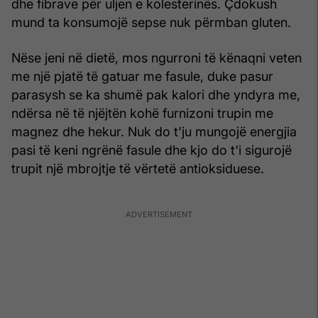
dhe fibrave për uljen e kolesterinës. Çdokush
mund ta konsumojë sepse nuk përmban gluten.
Nëse jeni në dietë, mos ngurroni të kënaqni veten
me një pjatë të gatuar me fasule, duke pasur
parasysh se ka shumë pak kalori dhe yndyra me,
ndërsa në të njëjtën kohë furnizoni trupin me
magnez dhe hekur. Nuk do t'ju mungojë energjia
pasi të keni ngrënë fasule dhe kjo do t'i sigurojë
trupit një mbrojtje të vërtetë antioksiduese.