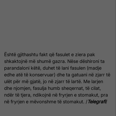
Është gjithashtu fakt që fasulet e ziera pak
shkaktojnë më shumë gazra. Nëse dëshironi ta
parandaloni këtë, duhet të lani fasulen (madje
edhe atë të konservuar) dhe ta gatuani në zjarr të
ulët për më gjatë, jo në zjarr të lartë. Me larjen
dhe njomjen, fasulja humb sheqernat, të cilat,
ndër të tjera, ndikojnë në fryrjen e stomakut, pra
në fryrjen e mëvonshme të stomakut. /
Telegrafi
/