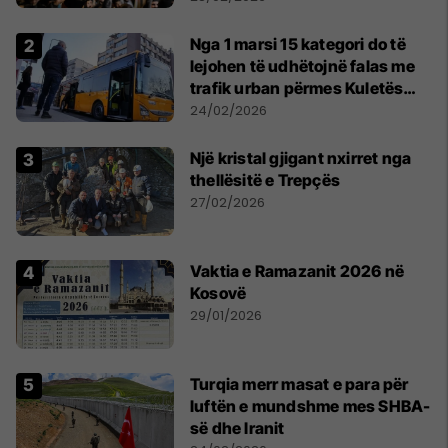
Nga 1 marsi 15 kategori do të
lejohen të udhëtojnë falas me
trafik urban përmes Kuletës
Digjitale
24/02/2026
Një kristal gjigant nxirret nga
thellësitë e Trepçës
27/02/2026
Vaktia e Ramazanit 2026 në
Kosovë
29/01/2026
Turqia merr masat e para për
luftën e mundshme mes SHBA-
së dhe Iranit