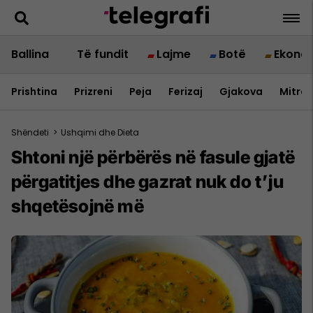
Ballina
Të fundit
Lajme
Botë
Ekono
Prishtina
Prizreni
Peja
Ferizaj
Gjakova
Mitrov
Shëndeti
>
Ushqimi dhe Dieta
Shtoni një përbërës në fasule gjatë
përgatitjes dhe gazrat nuk do t’ju
shqetësojnë më