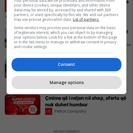
Your personal data will be processed and information from
Dy kombinime perfekte për tryezën e
your device (cookies, unique identifiers, and other device
iftarit - Iftar Mix nga Burger King
data) may be stored by, accessed by and shared with 369
Burger King
partners, or used specifically by this site. We and our partners
may use precise geolocation data.
List of partners.
Some vendors may process your personal data on the basis
Përgaditja që ta bën çdo udhëtim më
of legitimate interest, which you can object to by managing
your options below. Look for a link at the bottom of this page
të qetë
or in the site menu to manage or withdraw consent in privacy
APR - Asistencë E Përgjithshme Rrugore
and cookie settings.
Shtëpi 270m² për #shitje në Lagjen
Consent
Qershia me teknologji moderne dhe
komoditet maksimal #14532
Pro Real Estate
Manage options
Çmime që i ndjen në xhep, oferta që
nuk duhet humbur
Petrol Company