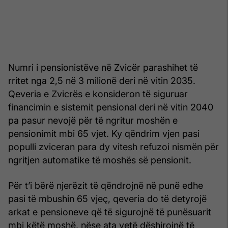
Numri i pensionistëve në Zvicër parashihet të
rritet nga 2,5 në 3 milionë deri në vitin 2035.
Qeveria e Zvicrës e konsideron të siguruar
financimin e sistemit pensional deri në vitin 2040
pa pasur nevojë për të ngritur moshën e
pensionimit mbi 65 vjet. Ky qëndrim vjen pasi
populli zviceran para dy vitesh refuzoi nismën për
ngritjen automatike të moshës së pensionit.
Për t’i bërë njerëzit të qëndrojnë në punë edhe
pasi të mbushin 65 vjeç, qeveria do të detyrojë
arkat e pensioneve që të sigurojnë të punësuarit
mbi këtë moshë, nëse ata vetë dëshirojnë të