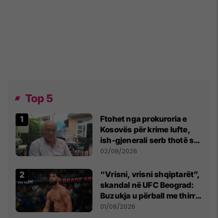
Top 5
Ftohet nga prokuroria e
Kosovës për krime lufte,
ish-gjenerali serb thotë se
dikush e tradhtoi në
02/08/2026
Beograd
“Vrisni, vrisni shqiptarët”,
skandal në UFC Beograd:
Buzukja u përball me thirrje
anti-shqiptare nga
01/08/2026
tribunat