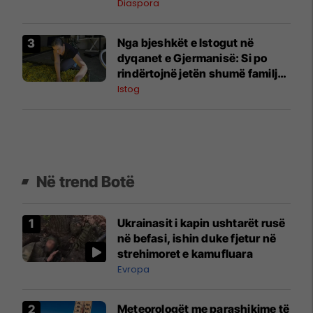
Kosovë
Diaspora
Nga bjeshkët e Istogut në
dyqanet e Gjermanisë: Si po
rindërtojnë jetën shumë familje
nga eksporti i bimëve mjekësore
Istog
Në trend Botë
Ukrainasit i kapin ushtarët rusë
në befasi, ishin duke fjetur në
strehimoret e kamufluara
Evropa
Meteorologët me parashikime të