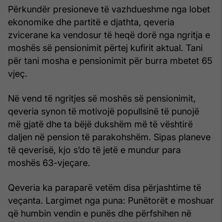
Përkundër presioneve të vazhdueshme nga lobet
ekonomike dhe partitë e djathta, qeveria
zvicerane ka vendosur të heqë dorë nga ngritja e
moshës së pensionimit përtej kufirit aktual. Tani
për tani mosha e pensionimit për burra mbetet 65
vjeç.
Në vend të ngritjes së moshës së pensionimit,
qeveria synon të motivojë popullsinë të punojë
më gjatë dhe ta bëjë dukshëm më të vështirë
daljen në pension të parakohshëm. Sipas planeve
të qeverisë, kjo s’do të jetë e mundur para
moshës 63-vjeçare.
Qeveria ka paraparë vetëm disa përjashtime të
veçanta. Largimet nga puna: Punëtorët e moshuar
që humbin vendin e punës dhe përfshihen në