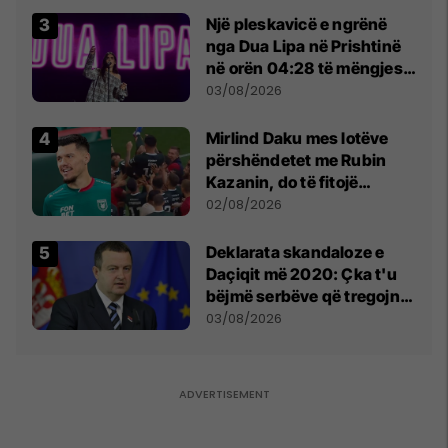
Një pleskavicë e ngrënë
nga Dua Lipa në Prishtinë
në orën 04:28 të mëngjesit
- dhe bota digjitale serbe
03/08/2026
shpall gjendjen e luftës
Mirlind Daku mes lotëve
përshëndetet me Rubin
Kazanin, do të fitojë
miliona te Spartak Moska
02/08/2026
​Deklarata skandaloze e
Daçiqit më 2020: Çka t'u
bëjmë serbëve që tregojnë
ku janë varrosur shqiptarët
03/08/2026
në Serbi