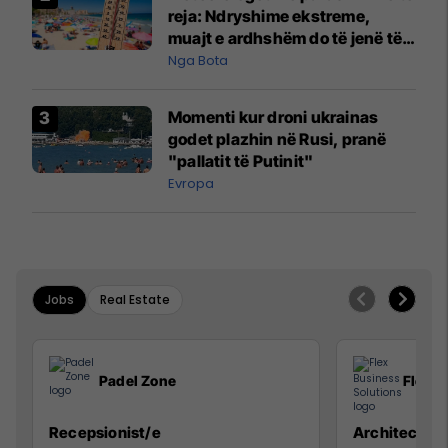
reja: Ndryshime ekstreme,
muajt e ardhshëm do të jenë të
pazakontë
Nga Bota
Momenti kur droni ukrainas
godet plazhin në Rusi, pranë
"pallatit të Putinit"
Evropa
Jobs
Real Estate
Padel Zone
Flex B
Recepsionist/e
Architect