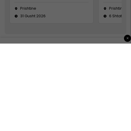
Prishtine
Prishtinë
31 Gusht 2026
6 Shtator 2
×