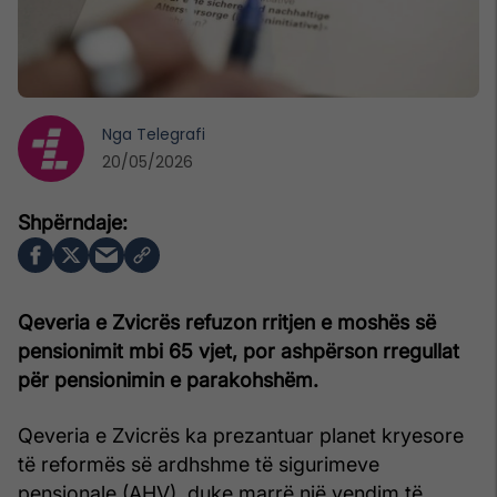
Nga
Telegrafi
20/05/2026
Qeveria e Zvicrës refuzon rritjen e moshës së
pensionimit mbi 65 vjet, por ashpërson rregullat
për pensionimin e parakohshëm.
Qeveria e Zvicrës ka prezantuar planet kryesore
të reformës së ardhshme të sigurimeve
pensionale (AHV), duke marrë një vendim të