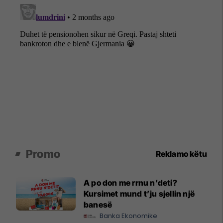
Promo
Reklamo këtu
A po don me rrnu n’deti?
Kursimet mund t’ju sjellin një
banesë
Banka Ekonomike