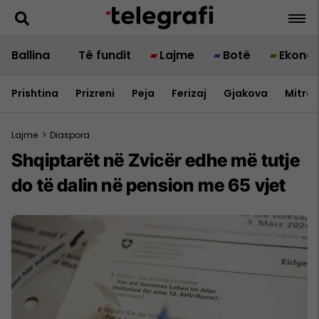
Ballina
Të fundit
Lajme
Botë
Ekono
Prishtina
Prizreni
Peja
Ferizaj
Gjakova
Mitrov
Lajme
>
Diaspora
Shqiptarët në Zvicër edhe më tutje
do të dalin në pension me 65 vjet