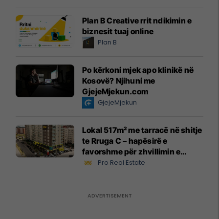
Plan B Creative rrit ndikimin e
biznesit tuaj online
Plan B
Po kërkoni mjek apo klinikë në
Kosovë? Njihuni me
GjejeMjekun.com
GjejeMjekun
Lokal 517m² me tarracë në shitje
te Rruga C – hapësirë e
favorshme për zhvillimin e
biznesit #15796
Pro Real Estate