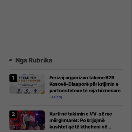
Nga Rubrika
Ferizaj organizon takime B2B
Kosovë–Diasporë për krijimin e
partneriteteve të reja biznesore
Ferizaj
Kurti në takimin e VV-së me
mërgimtarët: Po krijojmë
kushtet që të ktheheni në