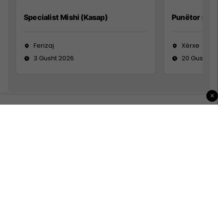
Specialist Mishi (Kasap)
Punëtor në 
Ferizaj
Xërxe
3 Gusht 2026
20 Gusht 2
×