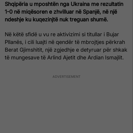
Shqipëria u mposhtën nga Ukraina me rezultatin
1-0 në miqësoren e zhvilluar në Spanjë, në një
ndeshje ku kuqezinjtë nuk treguan shumë.
Në këtë sfidë u vu re aktivizimi si titullar i Bujar
Pllanës, i cili luajti në qendër të mbrojtjes përkrah
Berat Gjimshitit, një zgjedhje e detyruar për shkak
të mungesave të Arlind Ajetit dhe Ardian Ismajlit.