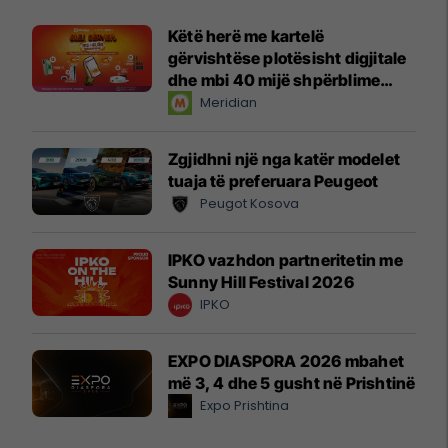
Këtë herë me kartelë
gërvishtëse plotësisht digjitale
dhe mbi 40 mijë shpërblime
instant!
Meridian
Zgjidhni një nga katër modelet
tuaja të preferuara Peugeot
Peugot Kosova
IPKO vazhdon partneritetin me
Sunny Hill Festival 2026
IPKO
EXPO DIASPORA 2026 mbahet
më 3, 4 dhe 5 gusht në Prishtinë
Expo Prishtina