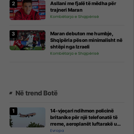
Asllani me fjalë të mëdha për
trajneri Maran
Kombëtarja e Shqipërisë
Maran debuton me humbje,
Shqipëria pëson minimalisht në
shtëpi nga Izraeli
Kombëtarja e Shqipërisë
Në trend Botë
14-vjeçari ndihmon policinë
britanike për një telefonatë të
rreme, aeroplanët luftarakë u
ngritën në ajër për të
Evropa