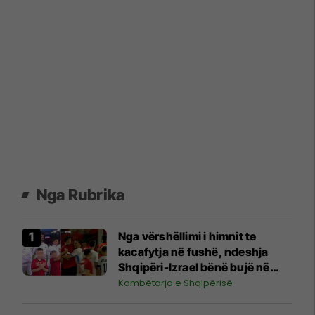
Nga Rubrika
Nga vërshëllimi i himnit te
kacafytja në fushë, ndeshja
Shqipëri-Izrael bënë bujë në
media
Kombëtarja e Shqipërisë