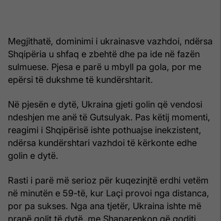
Megjithatë, dominimi i ukrainasve vazhdoi, ndërsa
Shqipëria u shfaq e zbehtë dhe pa ide në fazën
sulmuese. Pjesa e parë u mbyll pa gola, por me
epërsi të dukshme të kundërshtarit.
Në pjesën e dytë, Ukraina gjeti golin që vendosi
ndeshjen me anë të Gutsulyak. Pas këtij momenti,
reagimi i Shqipërisë ishte pothuajse inekzistent,
ndërsa kundërshtari vazhdoi të kërkonte edhe
golin e dytë.
Rasti i parë më serioz për kuqezinjtë erdhi vetëm
në minutën e 59-të, kur Laçi provoi nga distanca,
por pa sukses. Nga ana tjetër, Ukraina ishte më
pranë golit të dytë, me Shaparenkon që goditi