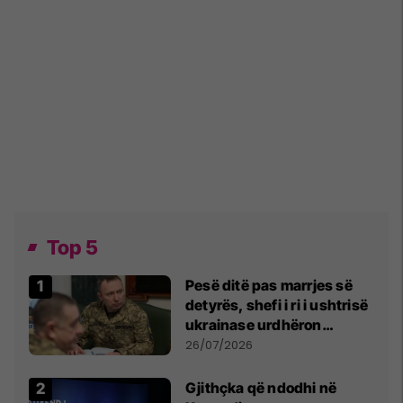
Top 5
Pesë ditë pas marrjes së
detyrës, shefi i ri i ushtrisë
ukrainase urdhëron
kontroll të madh
26/07/2026
Gjithçka që ndodhi në