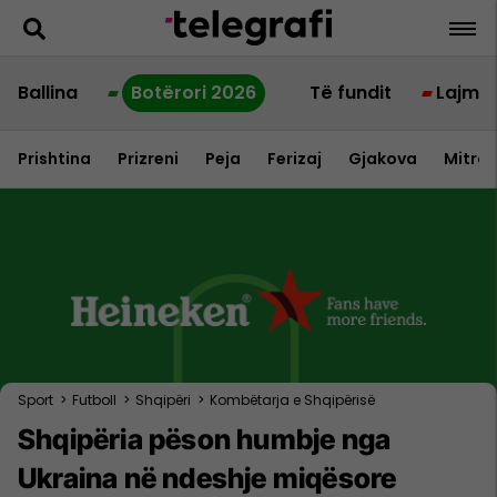
Ballina
Botërori 2026
Të fundit
Lajme
Prishtina
Prizreni
Peja
Ferizaj
Gjakova
Mitrov
Sport
>
Futboll
>
Shqipëri
>
Kombëtarja e Shqipërisë
Shqipëria pëson humbje nga
Ukraina në ndeshje miqësore