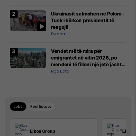
interceptuar fluturaken e Qatar
Airways që po shkonte drejt
Ukrainasit sulmohen në Poloni -
Mançesterit
Tusk i kërkon presidentit të
reagojë
Evropa
Vendet më të mira për
emigrantët në vitin 2026, po
mendoni të filloni një jetë jashtë
vendit?
Nga Bota
Jobs
Real Estate
Elkos Group
Elkos