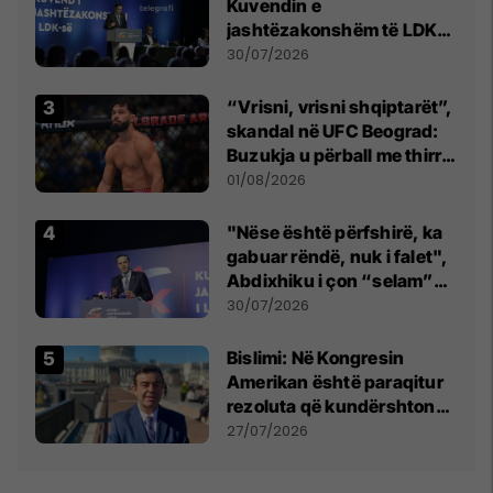
Kuvendin e
jashtëzakonshëm të LDK-
së
30/07/2026
“Vrisni, vrisni shqiptarët”,
skandal në UFC Beograd:
Buzukja u përball me thirrje
anti-shqiptare nga
01/08/2026
tribunat
"Nëse është përfshirë, ka
gabuar rëndë, nuk i falet",
Abdixhiku i çon “selam”
Përparim Ramës
30/07/2026
Bislimi: Në Kongresin
Amerikan është paraqitur
rezoluta që kundërshton
mbajtjen e Asamblesë
27/07/2026
Parlamentare të OSBE-së
në Beograd