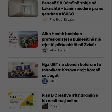
Banesë 98.96m² në shitje në
Lakrishtë – banim modern pranë
qendrës #16060
Pro Real Estate
Alba Health bashkon
profesionistët e kujdesit në një
rrjet të përbashkët në Zvicër
Alba Health
Nga UBT në skenën botërore të
robotikës: Kosova drejt Koresë
së Jugut
UBT
Plan B Creative rrit ndikimin e
biznesit tuaj online
Plan B