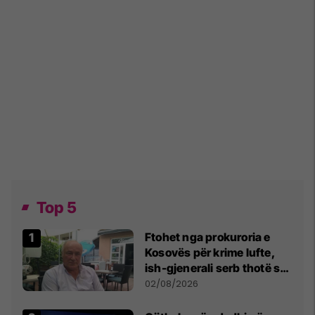
Top 5
Ftohet nga prokuroria e
Kosovës për krime lufte,
ish-gjenerali serb thotë se
dikush e tradhtoi në
02/08/2026
Beograd