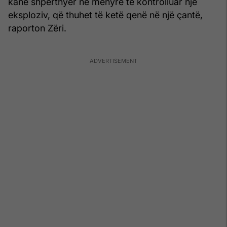
kanë shpërthyer në mënyrë të kontrolluar një
eksploziv, që thuhet të ketë qenë në një çantë,
raporton Zëri.