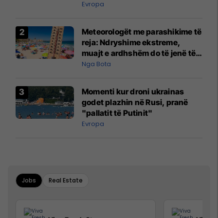
Evropa
Meteorologët me parashikime të
reja: Ndryshime ekstreme,
muajt e ardhshëm do të jenë të
pazakontë
Nga Bota
Momenti kur droni ukrainas
godet plazhin në Rusi, pranë
"pallatit të Putinit"
Evropa
Jobs
Real Estate