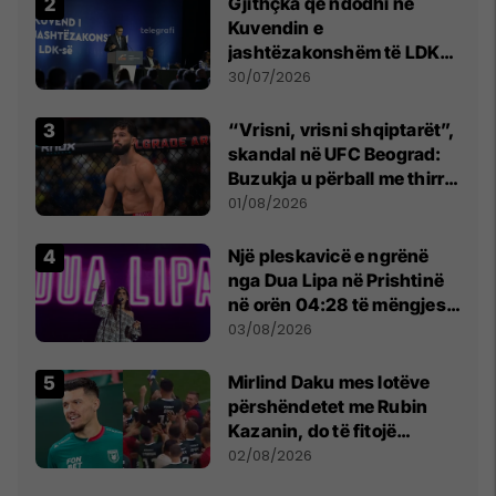
Gjithçka që ndodhi në
Kuvendin e
jashtëzakonshëm të LDK-
së
30/07/2026
“Vrisni, vrisni shqiptarët”,
skandal në UFC Beograd:
Buzukja u përball me thirrje
anti-shqiptare nga
01/08/2026
tribunat
Një pleskavicë e ngrënë
nga Dua Lipa në Prishtinë
në orën 04:28 të mëngjesit
- dhe bota digjitale serbe
03/08/2026
shpall gjendjen e luftës
Mirlind Daku mes lotëve
përshëndetet me Rubin
Kazanin, do të fitojë
miliona te Spartak Moska
02/08/2026