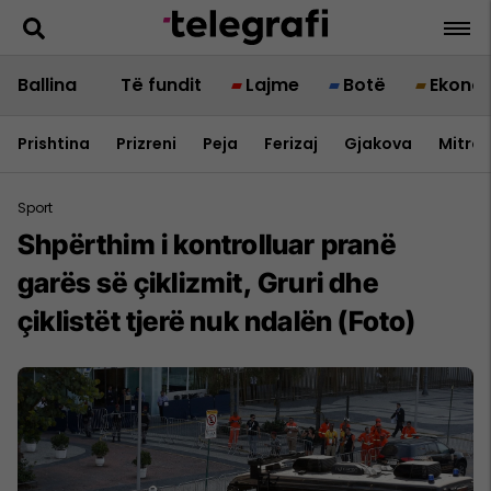
Ballina
Të fundit
Lajme
Botë
Ekono
Prishtina
Prizreni
Peja
Ferizaj
Gjakova
Mitrov
Sport
Shpërthim i kontrolluar pranë
garës së çiklizmit, Gruri dhe
çiklistët tjerë nuk ndalën (Foto)