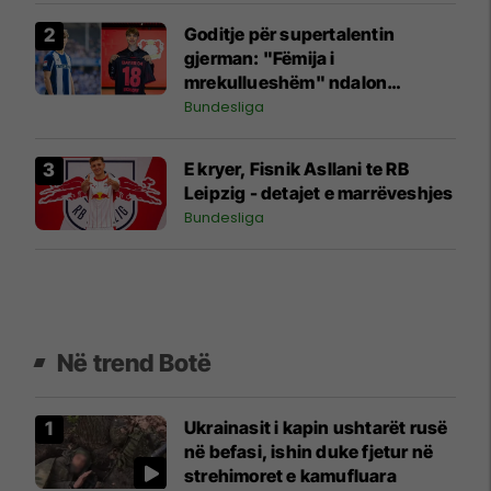
Goditje për supertalentin
gjerman: "Fëmija i
mrekullueshëm" ndalon
futbollin për shkak të
Bundesliga
problemeve shëndetësore
E kryer, Fisnik Asllani te RB
Leipzig - detajet e marrëveshjes
Bundesliga
Në trend Botë
Ukrainasit i kapin ushtarët rusë
në befasi, ishin duke fjetur në
strehimoret e kamufluara