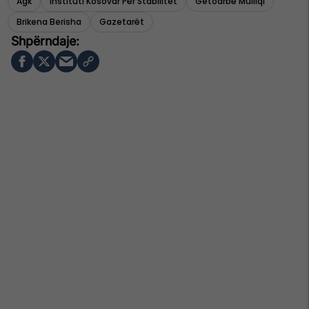
Agk
Instituti Kosovar Për Stabilitet
Getoarbë Mulliqi
Brikena Berisha
Gazetarët