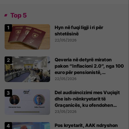
Top 5
Hyn në fuqi ligji i ri për
shtetësinë
22/05/2026
Qeveria në detyrë miraton
pakon “Inflacioni 2.0”, nga 100
euro për pensionistë,
punëtorët privat, fëmijë dhe
22/05/2026
studentë
Del audioincizimi mes Vuçiqit
dhe ish-nënkryetarit të
Graçanicës, ku ofendohen
krerë të Kishës Ortodokse
23/05/2026
Serbe
Pos kryetarit, AAK ndryshon