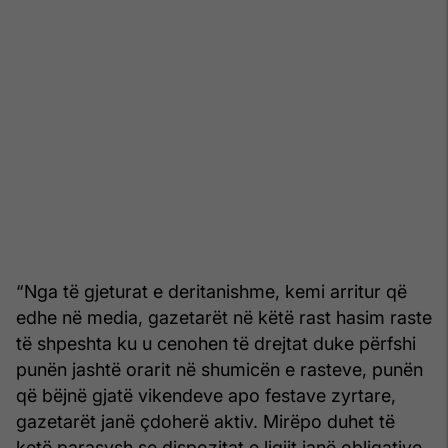
“Nga të gjeturat e deritanishme, kemi arritur që
edhe në media, gazetarët në këtë rast hasim raste
të shpeshta ku u cenohen të drejtat duke përfshi
punën jashtë orarit në shumicën e rasteve, punën
që bëjnë gjatë vikendeve apo festave zyrtare,
gazetarët janë çdoherë aktiv. Mirëpo duhet të
ketë parasysh se dispozitat e ligjit janë obligative