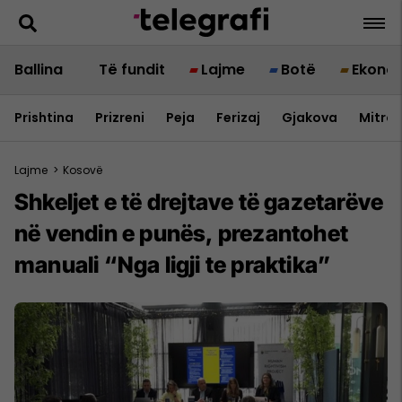
Ballina
Të fundit
Lajme
Botë
Ekono
Prishtina
Prizreni
Peja
Ferizaj
Gjakova
Mitrov
Lajme
>
Kosovë
Shkeljet e të drejtave të gazetarëve
në vendin e punës, prezantohet
manuali “Nga ligji te praktika”