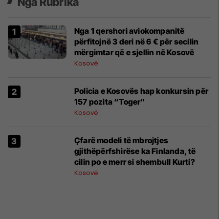
Nga Rubrika
Nga 1 qershori aviokompanitë
përfitojnë 3 deri në 6 € për secilin
mërgimtar që e sjellin në Kosovë
Kosovë
Policia e Kosovës hap konkursin për
157 pozita “Toger”
Kosovë
Çfarë modeli të mbrojtjes
gjithëpërfshirëse ka Finlanda, të
cilin po e merr si shembull Kurti?
Kosovë