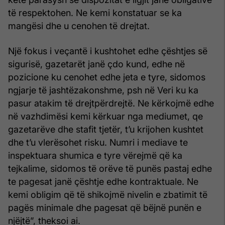
të respektohen. Ne kemi konstatuar se ka
mangësi dhe u cenohen të drejtat.
Një fokus i veçantë i kushtohet edhe çështjes së
sigurisë, gazetarët janë çdo kund, edhe në
pozicione ku cenohet edhe jeta e tyre, sidomos
ngjarje të jashtëzakonshme, psh në Veri ku ka
pasur atakim të drejtpërdrejtë. Ne kërkojmë edhe
në vazhdimësi kemi kërkuar nga mediumet, qe
gazetarëve dhe stafit tjetër, t’u krijohen kushtet
dhe t’u vlerësohet risku. Numri i mediave te
inspektuara shumica e tyre vërejmë që ka
tejkalime, sidomos të orëve të punës pastaj edhe
te pagesat janë çështje edhe kontraktuale. Ne
kemi obligim që të shikojmë nivelin e zbatimit të
pagës minimale dhe pagesat që bëjnë punën e
njëjtë”, theksoi ai.