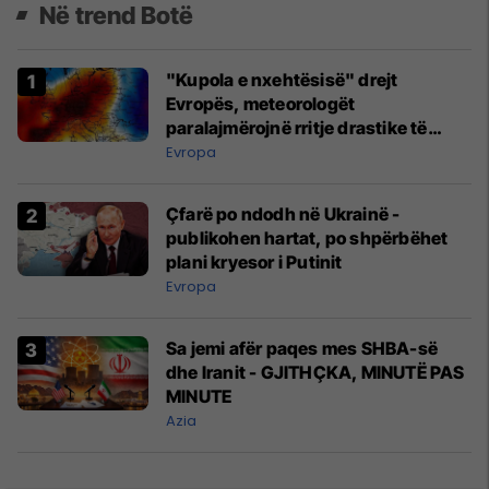
Në trend Botë
"Kupola e nxehtësisë" drejt
Evropës, meteorologët
paralajmërojnë rritje drastike të
temperaturave
Evropa
Çfarë po ndodh në Ukrainë -
publikohen hartat, po shpërbëhet
plani kryesor i Putinit
Evropa
Sa jemi afër paqes mes SHBA-së
dhe Iranit - GJITHÇKA, MINUTË PAS
MINUTE
Azia