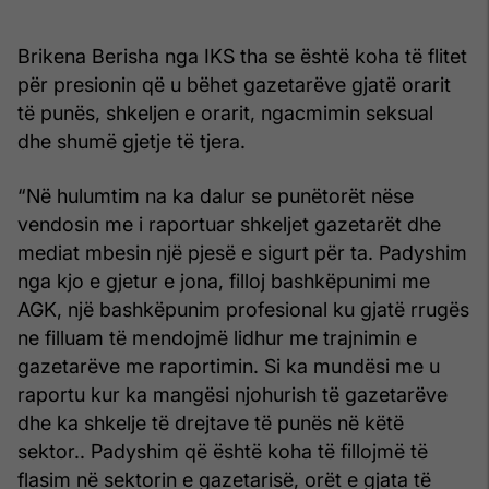
Brikena Berisha nga IKS tha se është koha të flitet
për presionin që u bëhet gazetarëve gjatë orarit
të punës, shkeljen e orarit, ngacmimin seksual
dhe shumë gjetje të tjera.
“Në hulumtim na ka dalur se punëtorët nëse
vendosin me i raportuar shkeljet gazetarët dhe
mediat mbesin një pjesë e sigurt për ta. Padyshim
nga kjo e gjetur e jona, filloj bashkëpunimi me
AGK, një bashkëpunim profesional ku gjatë rrugës
ne filluam të mendojmë lidhur me trajnimin e
gazetarëve me raportimin. Si ka mundësi me u
raportu kur ka mangësi njohurish të gazetarëve
dhe ka shkelje të drejtave të punës në këtë
sektor.. Padyshim që është koha të fillojmë të
flasim në sektorin e gazetarisë, orët e gjata të