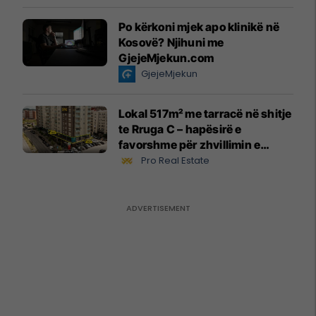
Po kërkoni mjek apo klinikë në
Kosovë? Njihuni me
GjejeMjekun.com
GjejeMjekun
Lokal 517m² me tarracë në shitje
te Rruga C – hapësirë e
favorshme për zhvillimin e
biznesit #15796
Pro Real Estate