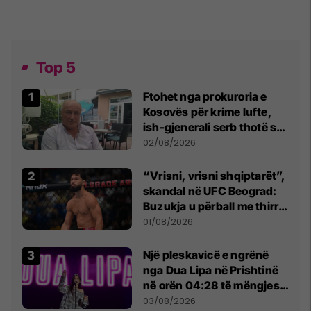
Top 5
Ftohet nga prokuroria e
Kosovës për krime lufte,
ish-gjenerali serb thotë se
dikush e tradhtoi në
02/08/2026
Beograd
“Vrisni, vrisni shqiptarët”,
skandal në UFC Beograd:
Buzukja u përball me thirrje
anti-shqiptare nga
01/08/2026
tribunat
Një pleskavicë e ngrënë
nga Dua Lipa në Prishtinë
në orën 04:28 të mëngjesit
- dhe bota digjitale serbe
03/08/2026