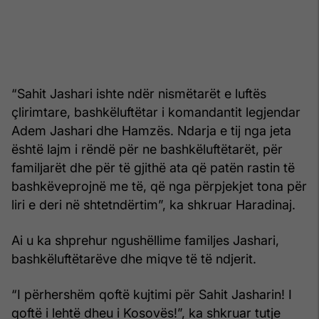
“Sahit Jashari ishte ndër nismëtarët e luftës
çlirimtare, bashkëluftëtar i komandantit legjendar
Adem Jashari dhe Hamzës. Ndarja e tij nga jeta
është lajm i rëndë për ne bashkëluftëtarët, për
familjarët dhe për të gjithë ata që patën rastin të
bashkëveprojnë me të, që nga përpjekjet tona për
liri e deri në shtetndërtim”, ka shkruar Haradinaj.
Ai u ka shprehur ngushëllime familjes Jashari,
bashkëluftëtarëve dhe miqve të të ndjerit.
“I përhershëm qoftë kujtimi për Sahit Jasharin! I
qoftë i lehtë dheu i Kosovës!”, ka shkruar tutje