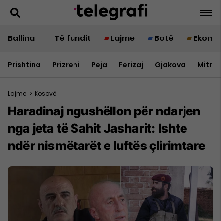
Ballina
Të fundit
Lajme
Botë
Ekono
Prishtina
Prizreni
Peja
Ferizaj
Gjakova
Mitrov
Lajme
>
Kosovë
Haradinaj ngushëllon për ndarjen
nga jeta të Sahit Jasharit: Ishte
ndër nismëtarët e luftës çlirimtare