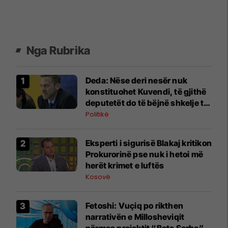
Nga Rubrika
Deda: Nëse deri nesër nuk
konstituohet Kuvendi, të gjithë
deputetët do të bëjnë shkelje të
rëndë kushtetuese
Politikë
Eksperti i sigurisë Blakaj kritikon
Prokurorinë pse nuk i hetoi më
herët krimet e luftës
Kosovë
Fetoshi: Vuçiq po rikthen
narrativën e Millosheviqit
përmes projektit “Bota Serbe”