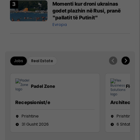
Momenti kur droni ukrainas
godet plazhin në Rusi, pranë
"pallatit të Putinit"
Evropa
Jobs
Real Estate
Padel Zone
Flex B
Recepsionist/e
Architect
Prishtine
Prishtinë
31 Gusht 2026
6 Shtator 2