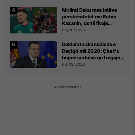
shpall gjendjen e luftës
Mirlind Daku mes lotëve
përshëndetet me Rubin
Kazanin, do të fitojë
miliona te Spartak Moska
02/08/2026
​Deklarata skandaloze e
Daçiqit më 2020: Çka t'u
bëjmë serbëve që tregojnë
ku janë varrosur shqiptarët
03/08/2026
në Serbi