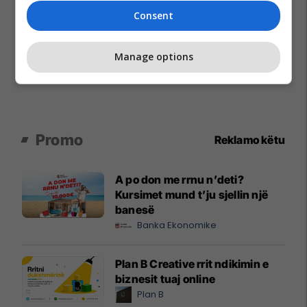
Consent
Manage options
Promo
Reklamo këtu
A po don me rrnu n’deti?
Kursimet mund t’ju sjellin një
banesë
Banka Ekonomike
Plan B Creative rrit ndikimin e
biznesit tuaj online
Plan B