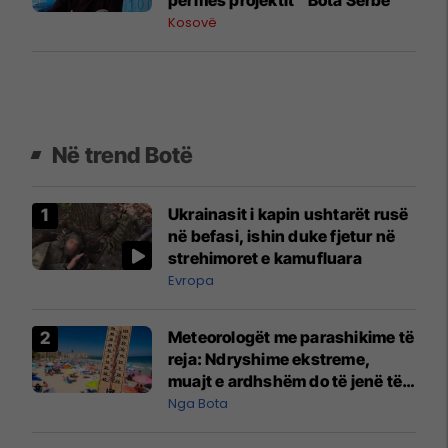
Kosovë
Në trend Botë
Ukrainasit i kapin ushtarët rusë
në befasi, ishin duke fjetur në
strehimoret e kamufluara
Evropa
Meteorologët me parashikime të
reja: Ndryshime ekstreme,
muajt e ardhshëm do të jenë të
pazakontë
Nga Bota