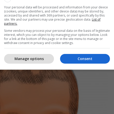
Your personal data will be processed and information from your device
(cookies, unique identifiers, and other device data) may be stored by,
accessed by and shared with 369 partners, or used specifically by this
site. We and our partners may use precise geolocation data.
List of
blemi, ka shumë të ngjarë, i fshehur brenda trupit.
partners.
oshta mungesa e vitaminave. Për të zbuluar arsyen
Some vendors may process your personal data on the basis of legitimate
e nevojshme të shihni një pediatër.
interest, which you can object to by managing your options below. Look
for a link at the bottom of this page or in the site menu to manage or
withdraw consent in privacy and cookie settings.
Manage options
Consent