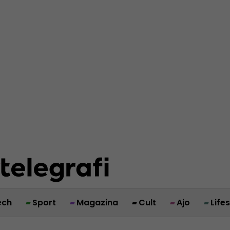
ech
Sport
Magazina
Cult
Ajo
Life