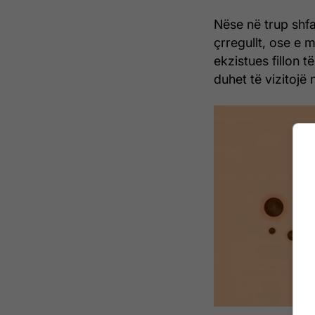
Nëse në trup shfa
çrregullt, ose e
ekzistues fillon t
duhet të vizitojë 