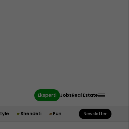
Eksperti
Jobs
Real Estate
style
Shëndeti
Fun
Newsletter