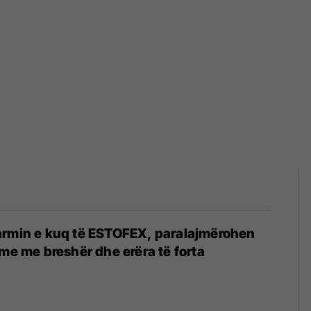
armin e kuq të ESTOFEX, paralajmërohen
hme me breshër dhe erëra të forta