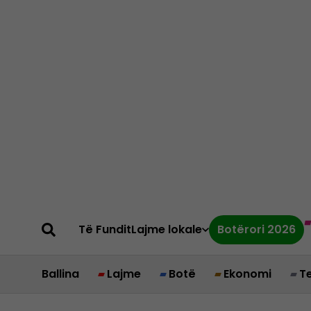
Të Fundit
Lajme lokale
Botërori 2026
Ballina
Lajme
Botë
Ekonomi
T