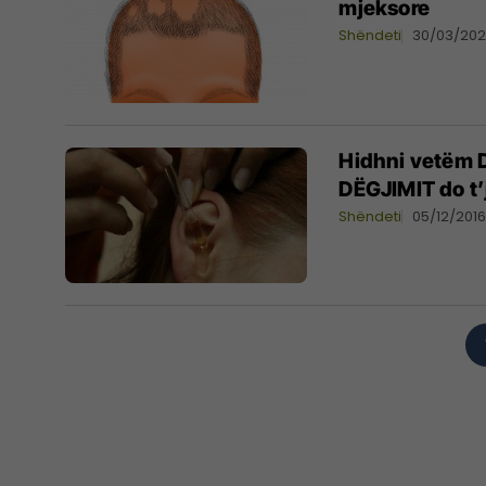
mjeksore
Shëndeti
30/03/20
Hidhni vetëm D
DËGJIMIT do t
Shëndeti
05/12/201