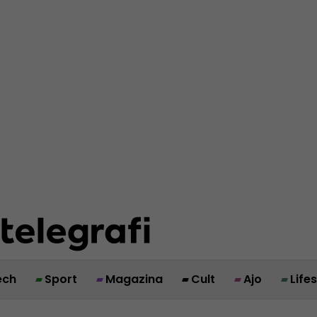
ech
Sport
Magazina
Cult
Ajo
Life