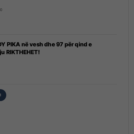
20
Y PIKA në vesh dhe 97 për qind e
’ju RIKTHEHET!
6
1