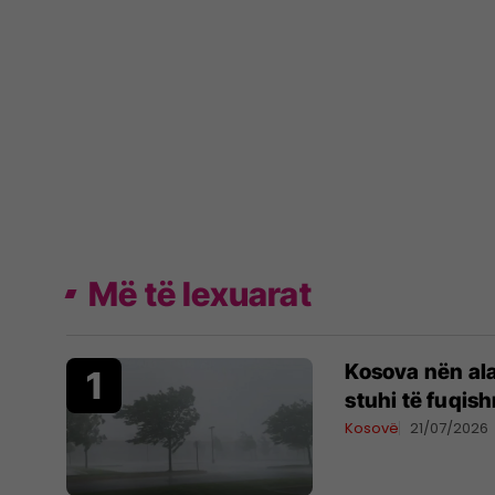
Më të lexuarat
Kosova nën al
stuhi të fuqis
Kosovë
21/07/2026