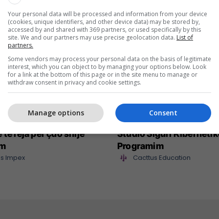
Your personal data will be processed and information from your device
(cookies, unique identifiers, and other device data) may be stored by,
accessed by and shared with 369 partners, or used specifically by this
site. We and our partners may use precise geolocation data.
List of
partners.
Some vendors may process your personal data on the basis of legitimate
interest, which you can object to by managing your options below. Look
for a link at the bottom of this page or in the site menu to manage or
withdraw consent in privacy and cookie settings.
Manage options
Consent
mpex sjell në treg
Maturant, puno nga sht
 të reja për çdo shije
Studio Siguri Kibernetik
im
Programim
s Impex
Cacttus Education