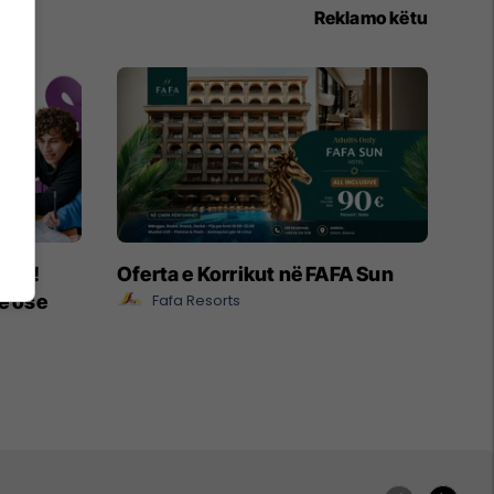
Reklamo këtu
ëpia!
Oferta e Korrikut në FAFA Sun
e ose
Fafa Resorts