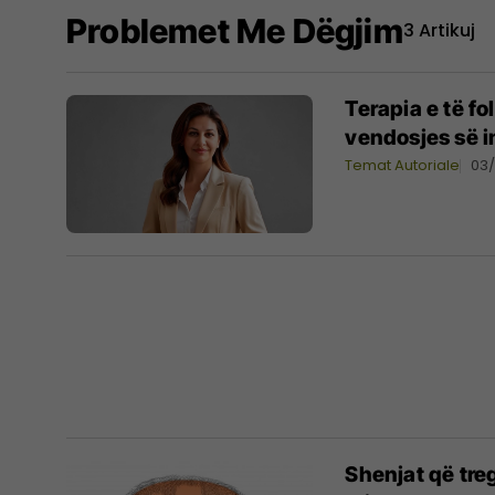
Problemet Me Dëgjim
3 Artikuj
Terapia e të f
vendosjes së i
Temat Autoriale
03/
Shenjat që treg