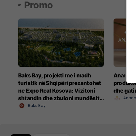
Promo
Baks Bay, projekti me i madh
Ananas I
turistik në Shqipëri prezantohet
produkte
ne Expo Real Kosova: Vizitoni
dhe gat
shtandin dhe zbuloni mundësitë
Anana
e investimit
Baks Bay