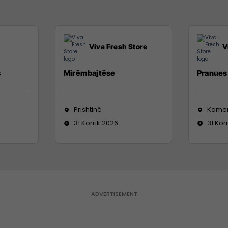
Viva Fresh Store
V
s
Mirëmbajtëse
Pranues 
Prishtinë
Kame
31 Korrik 2026
31 Kor