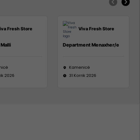
iva Fresh Store
Viva Fresh Store
Malli
Department Menaxher/e
nicë
Kamenicë
rik 2026
31 Korrik 2026