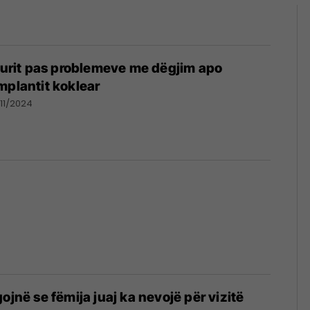
olurit pas problemeve me dëgjim apo
mplantit koklear
11/2024
ojnë se fëmija juaj ka nevojë për vizitë