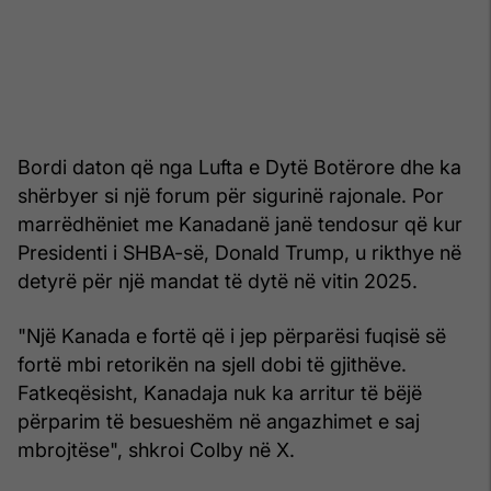
Bordi daton që nga Lufta e Dytë Botërore dhe ka
shërbyer si një forum për sigurinë rajonale. Por
marrëdhëniet me Kanadanë janë tendosur që kur
Presidenti i SHBA-së, Donald Trump, u rikthye në
detyrë për një mandat të dytë në vitin 2025.
"Një Kanada e fortë që i jep përparësi fuqisë së
fortë mbi retorikën na sjell dobi të gjithëve.
Fatkeqësisht, Kanadaja nuk ka arritur të bëjë
përparim të besueshëm në angazhimet e saj
mbrojtëse", shkroi Colby në X.