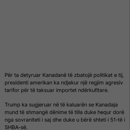
Për ta detyruar Kanadanë të zbatojë politikat e tij,
presidenti amerikan ka ndjekur një regjim agresiv
tarifor për të taksuar importet ndërkufitare.
Trump ka sugjeruar në të kaluarën se Kanadaja
mund të shmangë dënime të tilla duke hequr dorë
nga sovraniteti i saj dhe duke u bërë shteti i 51-të i
SHBA-së.