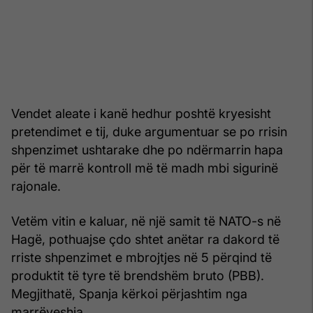
Vendet aleate i kanë hedhur poshtë kryesisht
pretendimet e tij, duke argumentuar se po rrisin
shpenzimet ushtarake dhe po ndërmarrin hapa
për të marrë kontroll më të madh mbi sigurinë
rajonale.
Vetëm vitin e kaluar, në një samit të NATO-s në
Hagë, pothuajse çdo shtet anëtar ra dakord të
rriste shpenzimet e mbrojtjes në 5 përqind të
produktit të tyre të brendshëm bruto (PBB).
Megjithatë, Spanja kërkoi përjashtim nga
marrëveshja.