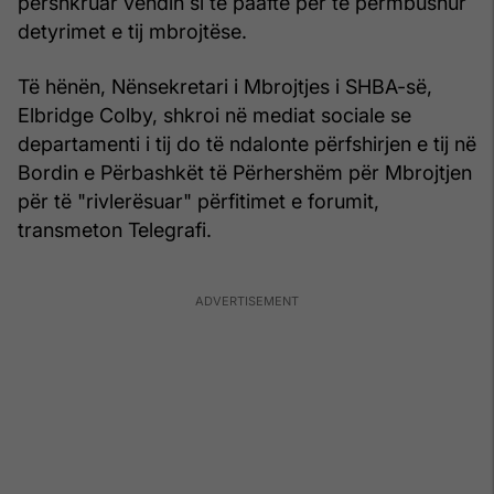
përshkruar vendin si të paaftë për të përmbushur
detyrimet e tij mbrojtëse.
Të hënën, Nënsekretari i Mbrojtjes i SHBA-së,
Elbridge Colby, shkroi në mediat sociale se
departamenti i tij do të ndalonte përfshirjen e tij në
Bordin e Përbashkët të Përhershëm për Mbrojtjen
për të "rivlerësuar" përfitimet e forumit,
transmeton Telegrafi.