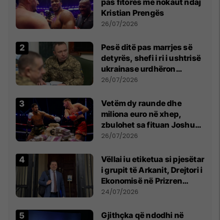
pas fitores me nokaut ndaj
Kristian Prengës
26/07/2026
Pesë ditë pas marrjes së
detyrës, shefi i ri i ushtrisë
ukrainase urdhëron
kontroll të madh
26/07/2026
Vetëm dy raunde dhe
miliona euro në xhep,
zbulohet sa fituan Joshua
e Prenga
26/07/2026
Vëllai iu etiketua si pjesëtar
i grupit të Arkanit, Drejtori i
Ekonomisë në Prizren
mohon pretendimet
24/07/2026
Gjithçka që ndodhi në