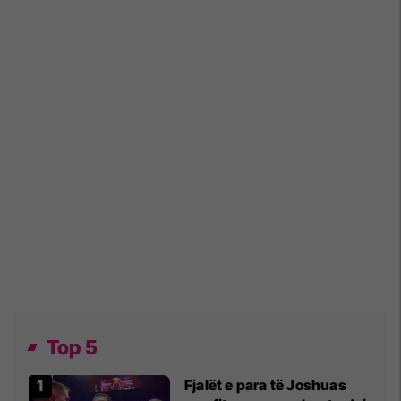
Top 5
Fjalët e para të Joshuas