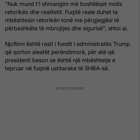
"Nuk mund t'i shmangim më boshllëqet midis
retorikës dhe realitetit. Fuqitë reale duhet ta
mbështesin retorikën tonë me përgjegjësi të
përbashkëta të mbrojtjes dhe sigurisë", shtoi ai.
Njoftimi është rasti i fundit i administratës Trump
që qorton aleatët perëndimorë, për atë që
presidenti beson se është një mbështetje e
tepruar në fuqinë ushtarake të SHBA-së.