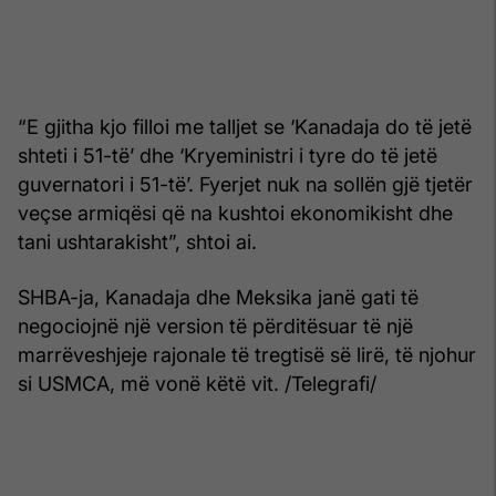
“E gjitha kjo filloi me talljet se ‘Kanadaja do të jetë
shteti i 51-të’ dhe ‘Kryeministri i tyre do të jetë
guvernatori i 51-të’. Fyerjet nuk na sollën gjë tjetër
veçse armiqësi që na kushtoi ekonomikisht dhe
tani ushtarakisht”, shtoi ai.
SHBA-ja, Kanadaja dhe Meksika janë gati të
negociojnë një version të përditësuar të një
marrëveshjeje rajonale të tregtisë së lirë, të njohur
si USMCA, më vonë këtë vit. /Telegrafi/