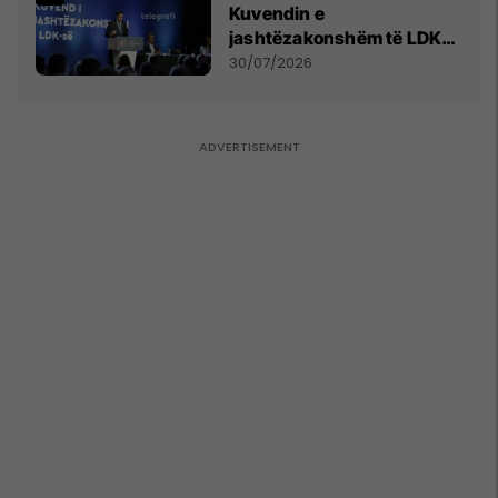
Kuvendin e
jashtëzakonshëm të LDK-
së
30/07/2026