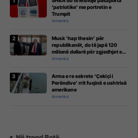
SHBA do të lëshojë pasaporta
'patriotike' me portretin e
Trumpit
Amerika
Musk ‘hap thesin’ për
republikanët, do të japë 120
milionë dollarë për zgjedhjet e
ardhshme
Amerika
Arma e re sekrete ‘Çekiçi i
Perëndive’ rrit fuqinë e ushtrisë
amerikane
Amerika
Në trend Botë