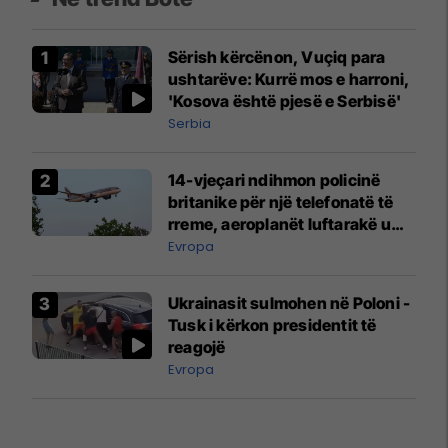
Sërish kërcënon, Vuçiq para
ushtarëve: Kurrë mos e harroni,
'Kosova është pjesë e Serbisë'
Serbia
14-vjeçari ndihmon policinë
britanike për një telefonatë të
rreme, aeroplanët luftarakë u
ngritën në ajër për të
Evropa
interceptuar fluturaken e Qatar
Airways që po shkonte drejt
Ukrainasit sulmohen në Poloni -
Mançesterit
Tusk i kërkon presidentit të
reagojë
Evropa