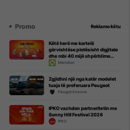
Promo
Reklamo këtu
Këtë herë me kartelë
gërvishtëse plotësisht digjitale
dhe mbi 40 mijë shpërblime
instant!
Meridian
Zgjidhni një nga katër modelet
tuaja të preferuara Peugeot
Peugot Kosova
IPKO vazhdon partneritetin me
Sunny Hill Festival 2026
IPKO