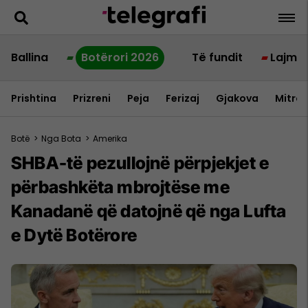
Ballina
Botërori 2026
Të fundit
Lajme
Prishtina
Prizreni
Peja
Ferizaj
Gjakova
Mitrov
Botë
>
Nga Bota
>
Amerika
SHBA-të pezullojnë përpjekjet e
përbashkëta mbrojtëse me
Kanadanë që datojnë që nga Lufta
e Dytë Botërore