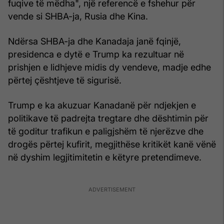
fuqive të mëdha", një referencë e fshehur për
vende si SHBA-ja, Rusia dhe Kina.
Ndërsa SHBA-ja dhe Kanadaja janë fqinjë,
presidenca e dytë e Trump ka rezultuar në
prishjen e lidhjeve midis dy vendeve, madje edhe
përtej çështjeve të sigurisë.
Trump e ka akuzuar Kanadanë për ndjekjen e
politikave të padrejta tregtare dhe dështimin për
të goditur trafikun e paligjshëm të njerëzve dhe
drogës përtej kufirit, megjithëse kritikët kanë vënë
në dyshim legjitimitetin e këtyre pretendimeve.