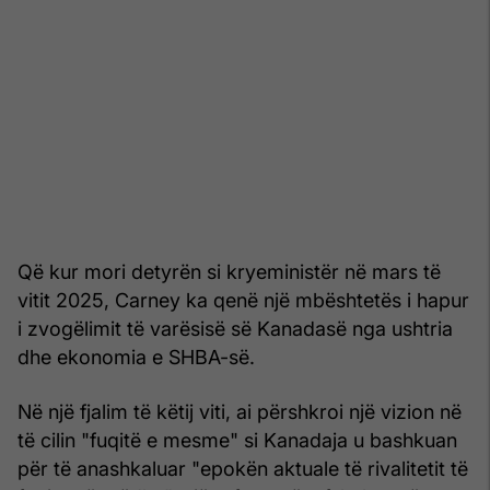
Që kur mori detyrën si kryeministër në mars të
vitit 2025, Carney ka qenë një mbështetës i hapur
i zvogëlimit të varësisë së Kanadasë nga ushtria
dhe ekonomia e SHBA-së.
Në një fjalim të këtij viti, ai përshkroi një vizion në
të cilin "fuqitë e mesme" si Kanadaja u bashkuan
për të anashkaluar "epokën aktuale të rivalitetit të