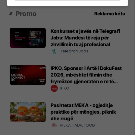
Promo
Reklamo këtu
Konkurset e javës në Telegrafi
Jobs: Mundësi të reja për
zhvillimin tuaj profesional
Telegrafi Jobs
IPKO, Sponsor i Artë i DokuFest
2026, mbështet filmin dhe
frymëzon gjeneratën e re të
krijuesve
IPKO
Pashtetat MEKA - zgjedhje
praktike për mëngjes, piknik
dhe rrugë
MEKA HALAL FOOD