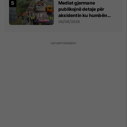
Mediat gjermane
publikojnë detaje për
aksidentin ku humbën
jetën tre mërgimtarë nga
06/08/2026
Komogllava e Ferizajt