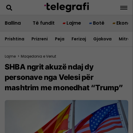
Ballina
Të fundit
Lajme
Botë
Ekono
Prishtina
Prizreni
Peja
Ferizaj
Gjakova
Mitrov
Lajme
>
Maqedonia e Veriut
SHBA ngrit akuzë ndaj dy
personave nga Velesi për
mashtrim me monedhat “Trump”