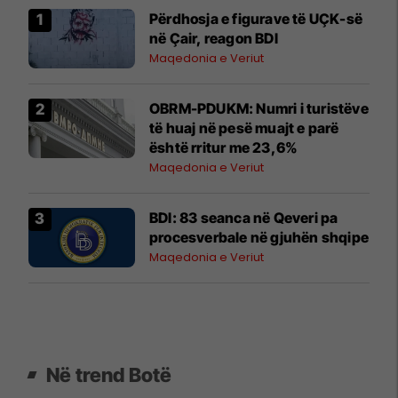
Përdhosja e figurave të UÇK-së
në Çair, reagon BDI
Maqedonia e Veriut
OBRM-PDUKM: Numri i turistëve
të huaj në pesë muajt e parë
është rritur me 23,6%
Maqedonia e Veriut
BDI: 83 seanca në Qeveri pa
procesverbale në gjuhën shqipe
Maqedonia e Veriut
Në trend Botë