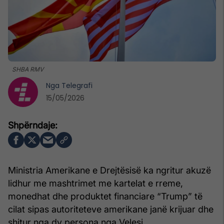
SHBA RMV
Nga
Telegrafi
15/05/2026
Ministria Amerikane e Drejtësisë ka ngritur akuzë
lidhur me mashtrimet me kartelat e rreme,
monedhat dhe produktet financiare “Trump” të
cilat sipas autoriteteve amerikane janë krijuar dhe
shitur nga dy persona nga Velesi.