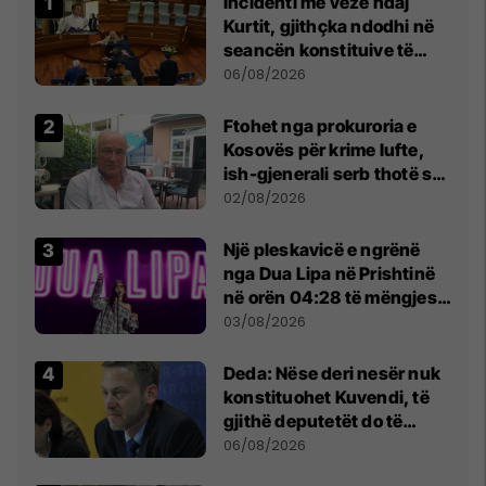
Incidenti me vezë ndaj
Kurtit, gjithçka ndodhi në
seancën konstituive të
Kuvendit
06/08/2026
Ftohet nga prokuroria e
Kosovës për krime lufte,
ish-gjenerali serb thotë se
dikush e tradhtoi në
02/08/2026
Beograd
Një pleskavicë e ngrënë
nga Dua Lipa në Prishtinë
në orën 04:28 të mëngjesit
- dhe bota digjitale serbe
03/08/2026
shpall gjendjen e luftës
Deda: Nëse deri nesër nuk
konstituohet Kuvendi, të
gjithë deputetët do të
bëjnë shkelje të rëndë
06/08/2026
kushtetuese