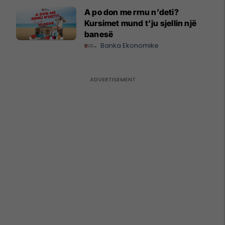
A po don me rrnu n’deti?
Kursimet mund t’ju sjellin një
banesë
Banka Ekonomike