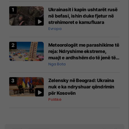
Ukrainasit i kapin ushtarët rusë
në befasi, ishin duke fjetur në
strehimoret e kamufluara
Evropa
Meteorologët me parashikime të
reja: Ndryshime ekstreme,
muajt e ardhshëm do të jenë të
pazakontë
Nga Bota
Zelensky në Beograd: Ukraina
nuk e ka ndryshuar qëndrimin
për Kosovën
Politikë