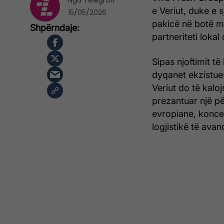
Nga
Telegrafi
e Veriut, duke e s
15/05/2026
pakicë në botë 
partneriteti loka
Sipas njoftimit t
dyqanet ekzistue
Veriut do të kal
prezantuar një pë
evropiane, konc
logjistikë të ava