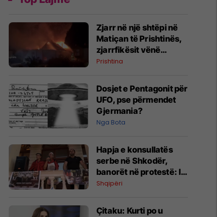
Zjarr në një shtëpi në
Matiçan të Prishtinës,
zjarrfikësit vënë
situatën nën kontroll
Prishtina
Dosjet e Pentagonit për
UFO, pse përmendet
Gjermania?
Nga Bota
Hapja e konsullatës
serbe në Shkodër,
banorët në protestë: I
kemi të freskëta
Shqipëri
plagët, kemi vuajtur
shumë
Çitaku: Kurti po u