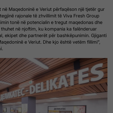
t në Maqedoninë e Veriut përfaqëson një tjetër gur
tegjinë rajonale të zhvillimit të Viva Fresh Group
simin tonë në potencialin e tregut maqedonas dhe
”, thuhet në njoftim, ku kompania ka falënderuar
l, ekipet dhe partnerët për bashkëpunimin. Gjiganti
aqedoninë e Veriut. Dhe kjo është vetëm fillimi”,
i.