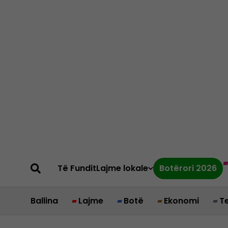
Të Fundit
Lajme lokale
Botërori 2026
Ballina
Lajme
Botë
Ekonomi
T