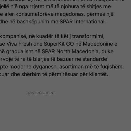
jellë një nga rrjetet më të njohura të shitjes me
më afër konsumatorëve maqedonas, përmes një
l dhe në bashkëpunim me SPAR International.
ë kompanisë, në kuadër të këtij transformimi,
se Viva Fresh dhe SuperKit GO në Maqedoninë e
ojnë gradualisht në SPAR North Macedonia, duke
rvojë të re të blerjes të bazuar në standarde
epte moderne dyqanesh, asortiman më të fuqishëm,
ncuar dhe shërbim të përmirësuar për klientët.