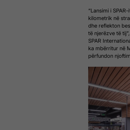
“Lansimi i SPAR-i
kilometrik në stra
dhe reflekton be
të njerëzve të tij
SPAR Internationa
ka mbërritur në M
përfundon njoftim