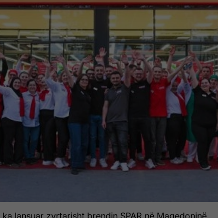
 ka lansuar zyrtarisht brendin SPAR në Maqedoninë