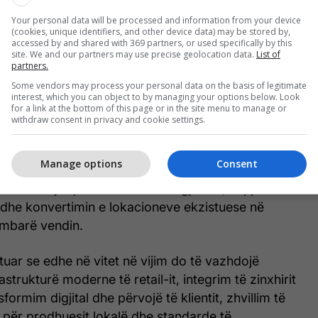
Your personal data will be processed and information from your device
(cookies, unique identifiers, and other device data) may be stored by,
accessed by and shared with 369 partners, or used specifically by this
site. We and our partners may use precise geolocation data.
List of
partners.
Some vendors may process your personal data on the basis of legitimate
interest, which you can object to by managing your options below. Look
for a link at the bottom of this page or in the site menu to manage or
thekson se bëhet fjalë për një investim strategjik
withdraw consent in privacy and cookie settings.
sektorit të tregtisë me pakicë në rajon. Kompania
e gjatë tre viteve të ardhshme planifikon të
Manage options
Consent
më se 45 milionë euro në Maqedoninë e Veriut, të
timin e një qendre moderne logjistike, hapjen e
 dhe konvertimin e lokacioneve ekzistuese në
mbarë vendin.
uar se edhe në vitet në vijim do të vazhdojë
astrukturë moderne të retail-it, integrim të zinxhirit
nsformim digjital dhe përvojë të klientit, zhvillim të
e për prodhuesit lokalë dhe standarde të