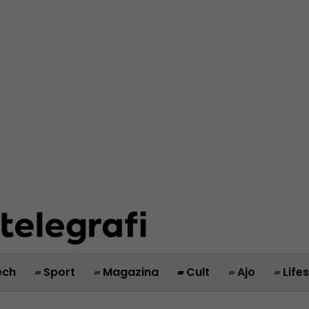
ech
Sport
Magazina
Cult
Ajo
Life