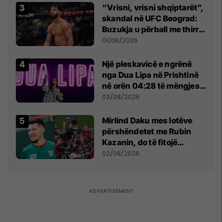
“Vrisni, vrisni shqiptarët”,
skandal në UFC Beograd:
Buzukja u përball me thirrje
anti-shqiptare nga
01/08/2026
tribunat
Një pleskavicë e ngrënë
nga Dua Lipa në Prishtinë
në orën 04:28 të mëngjesit
- dhe bota digjitale serbe
03/08/2026
shpall gjendjen e luftës
Mirlind Daku mes lotëve
përshëndetet me Rubin
Kazanin, do të fitojë
miliona te Spartak Moska
02/08/2026