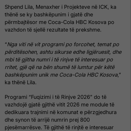
Shpend Lila, Menaxher i Projekteve në ICK, ka
thënë se ky bashkëpunim i gjatë dhe
përmbajtësor me Coca-Cola HBC Kosova po
vazhdon të sjellë rezultate të prekshme.
“
Nga viti në vit programi po forcohet, temat po
përditësohen, ashtu sikurse edhe ligjëruesit, dhe
mbi të gjitha numri i të rinjve të interesuar po
rritet, gjë që na bën shumë të lumtur
për këtë
bashkëpunim unik me Coca-Cola HBC Kosova
,”
ka thënë Lila.
Programi “Fuqizimi i të Rinjve 2026” do të
vazhdojë gjatë gjithë vitit 2026 me module të
dedikuara trajnimi në komunat e përzgjedhura
dhe synon të arrijë numrin prej 800
pjesëmarrësve. Të gjithë të rinjtë e interesuar