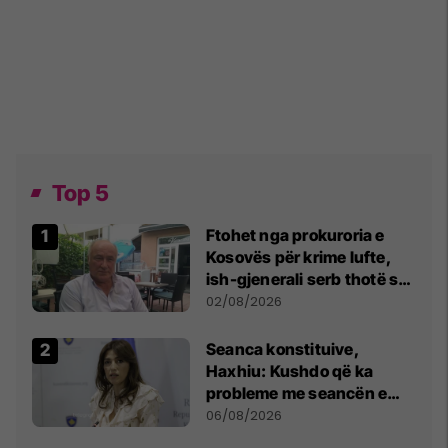
Top 5
Ftohet nga prokuroria e
Kosovës për krime lufte,
ish-gjenerali serb thotë se
dikush e tradhtoi në
02/08/2026
Beograd
Seanca konstituive,
Haxhiu: Kushdo që ka
probleme me seancën e
sotme e ftoj t’i drejtohet
06/08/2026
Kushtetueses