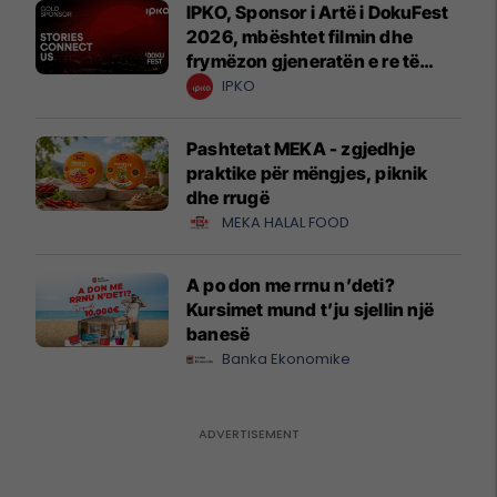
IPKO, Sponsor i Artë i DokuFest
2026, mbështet filmin dhe
frymëzon gjeneratën e re të
krijuesve
IPKO
Pashtetat MEKA - zgjedhje
praktike për mëngjes, piknik
dhe rrugë
MEKA HALAL FOOD
A po don me rrnu n’deti?
Kursimet mund t’ju sjellin një
banesë
Banka Ekonomike