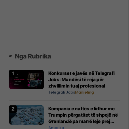
Nga Rubrika
Konkurset e javës në Telegrafi
Jobs: Mundësi të reja për
zhvillimin tuaj profesional
Telegrafi Jobs
Marketing
Kompania e naftës e lidhur me
Trumpin përgatitet të shpojë në
Grenlandë pa marrë leje prej
autoriteteve
Amerika