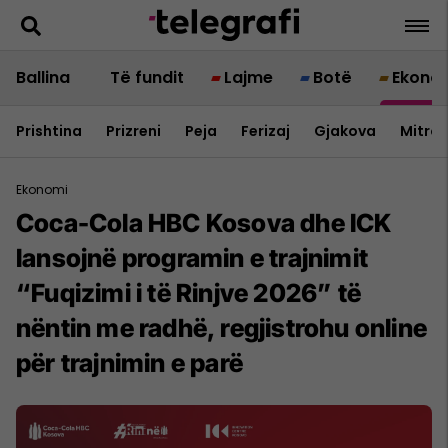
Ballina
Të fundit
Lajme
Botë
Ekono
Prishtina
Prizreni
Peja
Ferizaj
Gjakova
Mitrov
Ekonomi
Coca-Cola HBC Kosova dhe ICK
lansojnë programin e trajnimit
“Fuqizimi i të Rinjve 2026” të
nëntin me radhë, regjistrohu online
për trajnimin e parë