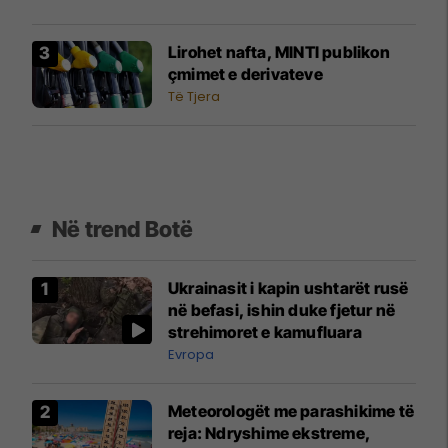
Lirohet nafta, MINTI publikon
çmimet e derivateve
Të Tjera
Në trend Botë
Ukrainasit i kapin ushtarët rusë
në befasi, ishin duke fjetur në
strehimoret e kamufluara
Evropa
Meteorologët me parashikime të
reja: Ndryshime ekstreme,