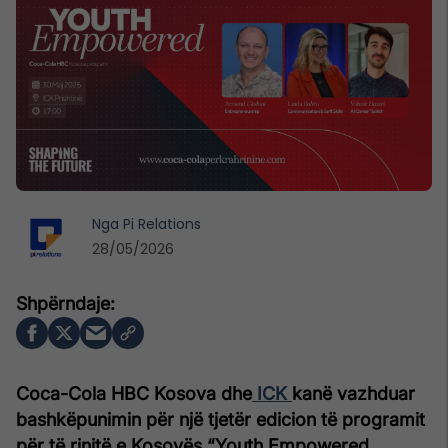
Nga
Pi Relations
28/05/2026
Coca-Cola HBC Kosova dhe
ICK
kanë vazhduar
bashkëpunimin për një tjetër edicion të programit
për të rinjtë e Kosovës “Youth Empowered