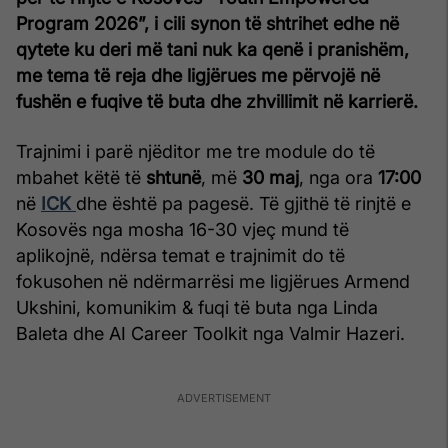
Program 2026”, i cili synon të shtrihet edhe në
qytete ku deri më tani nuk ka qenë i pranishëm,
me tema të reja dhe ligjërues me përvojë në
fushën e fuqive të buta dhe zhvillimit në karrierë.
Trajnimi i parë njëditor me tre module do të
mbahet këtë të
shtunë
, më
30 maj
, nga ora
17:00
në
ICK
dhe është pa pagesë. Të gjithë të rinjtë e
Kosovës nga mosha 16-30 vjeç mund të
aplikojnë, ndërsa temat e trajnimit do të
fokusohen në ndërmarrësi me ligjërues Armend
Ukshini, komunikim & fuqi të buta nga Linda
Baleta dhe AI Career Toolkit nga Valmir Hazeri.