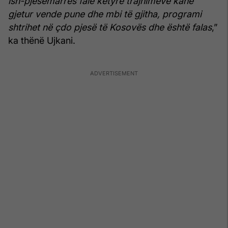
ish-pjesëmarrës falë këtyre trajnimeve kanë
gjetur vende pune dhe mbi të gjitha, programi
shtrihet në çdo pjesë të Kosovës dhe është falas
,”
ka thënë Ujkani.