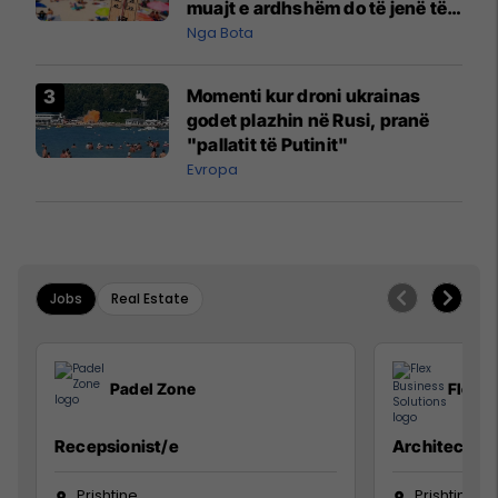
muajt e ardhshëm do të jenë të
pazakontë
Nga Bota
Momenti kur droni ukrainas
godet plazhin në Rusi, pranë
"pallatit të Putinit"
Evropa
Jobs
Real Estate
Padel Zone
Flex B
Recepsionist/e
Architect
Prishtine
Prishtinë