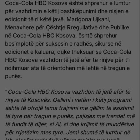
Coca-Cola HBC Kosova është shprehur e lumtur
për vazhdimin e këtij bashkëpunimi dhe nisjen e
edicionit të ri këtë javë. Marigona Ujkani,
Menaxhere për Çështje Rregullative dhe Publike
në Coca-Cola HBC Kosova, është shprehur
besimplotë për suksesin e radhës, sikurse në
edicionet e kaluara, duke theksuar se Coca-Cola
HBC Kosova vazhdon të jetë afër të rinjve për t’i
ndihmuar ata të orientohen më lehtë në tregun e
punës.
“
Coca-Cola HBC Kosova vazhdon të jetë afër të
rinjve të Kosovës. Qëllimi i vetëm i këtij programi
është të ofrojë tema trajnimi me qëllim të asistimit
të tyre për tregun e punës, pajisjes me trendet më
të fundit të dijes, si AI, si dhe krijimit të mundësive
për rrjetëzim mes tyre. Jemi shumë të lumtur që