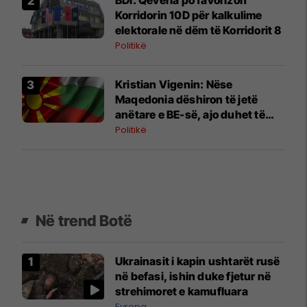
Korridorin 10D për kalkulime
elektorale në dëm të Korridorit 8
Politikë
Kristian Vigenin: Nëse
Maqedonia dëshiron të jetë
anëtare e BE-së, ajo duhet të
marrë mbështetjen e qytetarëve
Politikë
bullgarë
Në trend Botë
Ukrainasit i kapin ushtarët rusë
në befasi, ishin duke fjetur në
strehimoret e kamufluara
Evropa