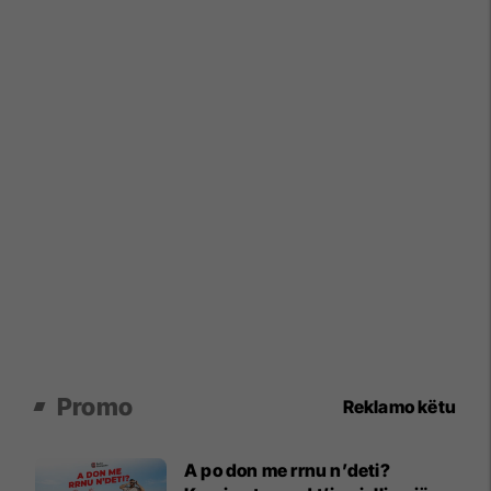
Promo
Reklamo këtu
A po don me rrnu n’deti?