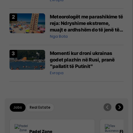
Meteorologët me parashikime të
reja: Ndryshime ekstreme,
muajt e ardhshëm do të jenë të
pazakontë
Nga Bota
Momenti kur droni ukrainas
godet plazhin në Rusi, pranë
"pallatit të Putinit"
Evropa
Jobs
Real Estate
Padel Zone
Flex B