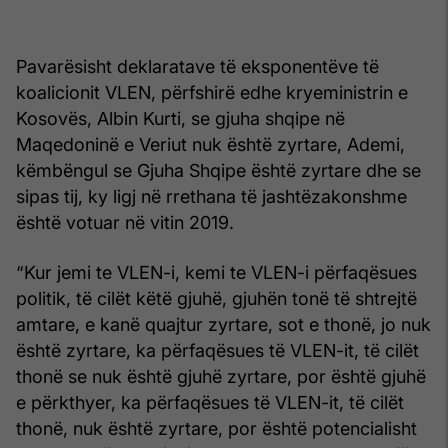
Pavarësisht deklaratave të eksponentëve të
koalicionit VLEN, përfshirë edhe kryeministrin e
Kosovës, Albin Kurti, se gjuha shqipe në
Maqedoninë e Veriut nuk është zyrtare, Ademi,
këmbëngul se Gjuha Shqipe është zyrtare dhe se
sipas tij, ky ligj në rrethana të jashtëzakonshme
është votuar në vitin 2019.
“Kur jemi te VLEN-i, kemi te VLEN-i përfaqësues
politik, të cilët këtë gjuhë, gjuhën tonë të shtrejtë
amtare, e kanë quajtur zyrtare, sot e thonë, jo nuk
është zyrtare, ka përfaqësues të VLEN-it, të cilët
thonë se nuk është gjuhë zyrtare, por është gjuhë
e përkthyer, ka përfaqësues të VLEN-it, të cilët
thonë, nuk është zyrtare, por është potencialisht