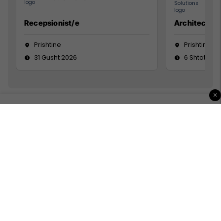
Recepsionist/e
Architect
Prishtine
Prishtinë
31 Gusht 2026
6 Shtator 2
×