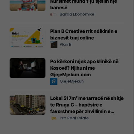
Kursimet mund t’ju sjellin një
banesë
Banka Ekonomike
Plan B Creative rrit ndikimin e
biznesit tuaj online
Plan B
Po kërkoni mjek apo klinikë në
Kosovë? Njihuni me
GjejeMjekun.com
GjejeMjekun
Lokal 517m² me tarracë në shitje
te Rruga C – hapësirë e
favorshme për zhvillimin e
biznesit #15796
Pro Real Estate