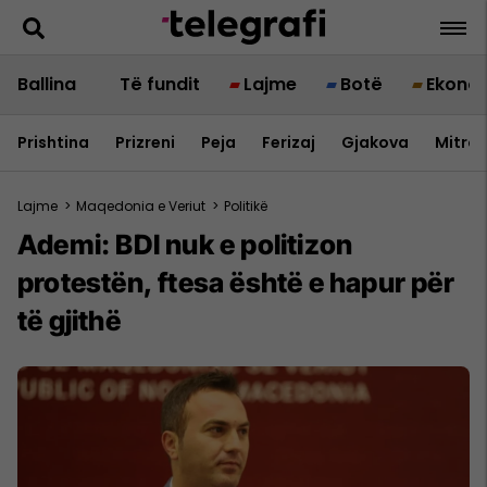
Ballina
Të fundit
Lajme
Botë
Ekono
Prishtina
Prizreni
Peja
Ferizaj
Gjakova
Mitrov
Lajme
>
Maqedonia e Veriut
>
Politikë
Ademi: BDI nuk e politizon
protestën, ftesa është e hapur për
të gjithë