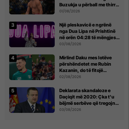
Buzukja u përball me thirrje
anti-shqiptare nga
01/08/2026
tribunat
Një pleskavicë e ngrënë
nga Dua Lipa në Prishtinë
në orën 04:28 të mëngjesit
- dhe bota digjitale serbe
03/08/2026
shpall gjendjen e luftës
Mirlind Daku mes lotëve
përshëndetet me Rubin
Kazanin, do të fitojë
miliona te Spartak Moska
02/08/2026
​Deklarata skandaloze e
Daçiqit më 2020: Çka t'u
bëjmë serbëve që tregojnë
ku janë varrosur shqiptarët
03/08/2026
në Serbi