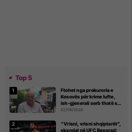
Top 5
Ftohet nga prokuroria e
Kosovës për krime lufte,
ish-gjenerali serb thotë se
dikush e tradhtoi në
02/08/2026
Beograd
“Vrisni, vrisni shqiptarët”,
skandal në UFC Beograd: