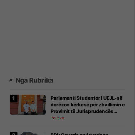
Nga Rubrika
Parlamenti Studentor i UEJL-së
dorëzon kërkesë për zhvillimin e
Provimit të Jurisprudencës
edhe në gjuhën shqipe
Politikë
BDI: Qeveria po favorizon