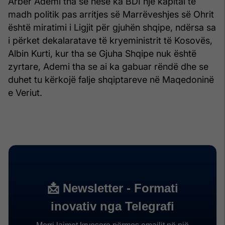
Arbër Ademi tha se nëse ka BDI një kapital të
madh politik pas arritjes së Marrëveshjes së Ohrit
është miratimi i Ligjit për gjuhën shqipe, ndërsa sa
i përket dekalaratave të kryeministrit të Kosovës,
Albin Kurti, kur tha se Gjuha Shqipe nuk është
zyrtare, Ademi tha se ai ka gabuar rëndë dhe se
duhet tu kërkojë falje shqiptareve në Maqedoninë
e Veriut.