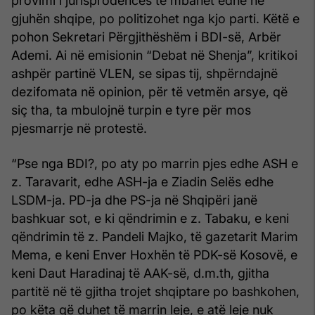
provimi i jurisprodencës të mbahet edhe në
gjuhën shqipe, po politizohet nga kjo parti. Këtë e
pohon Sekretari Përgjithëshëm i BDI-së, Arbër
Ademi. Ai në emisionin “Debat në Shenja”, kritikoi
ashpër partinë VLEN, se sipas tij, shpërndajnë
dezifomata në opinion, për të vetmën arsye, që
siç tha, ta mbulojnë turpin e tyre për mos
pjesmarrje në protestë.
“Pse nga BDI?, po aty po marrin pjes edhe ASH e
z. Taravarit, edhe ASH-ja e Ziadin Selës edhe
LSDM-ja. PD-ja dhe PS-ja në Shqipëri janë
bashkuar sot, e ki qëndrimin e z. Tabaku, e keni
qëndrimin të z. Pandeli Majko, të gazetarit Marim
Mema, e keni Enver Hoxhën të PDK-së Kosovë, e
keni Daut Haradinaj të AAK-së, d.m.th, gjitha
partitë në të gjitha trojet shqiptare po bashkohen,
po këta që duhet të marrin leje, e atë leje nuk