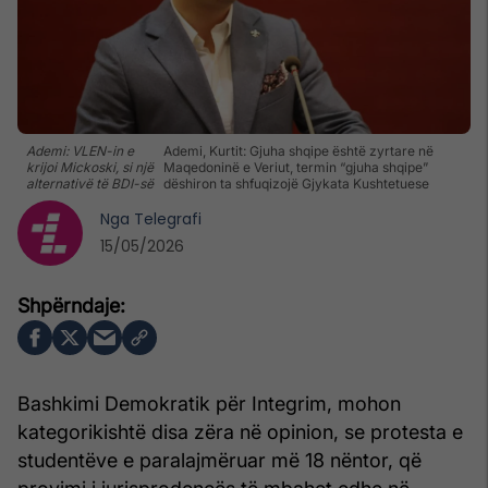
Ademi: VLEN-in e
Ademi, Kurtit: Gjuha shqipe është zyrtare në
krijoi Mickoski, si një
Maqedoninë e Veriut, termin “gjuha shqipe”
alternativë të BDI-së
dëshiron ta shfuqizojë Gjykata Kushtetuese
Nga
Telegrafi
15/05/2026
Bashkimi Demokratik për Integrim, mohon
kategorikishtë disa zëra në opinion, se protesta e
studentëve e paralajmëruar më 18 nëntor, që