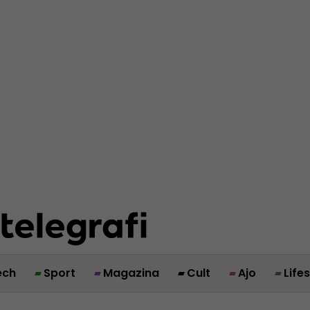
ech
Sport
Magazina
Cult
Ajo
Life