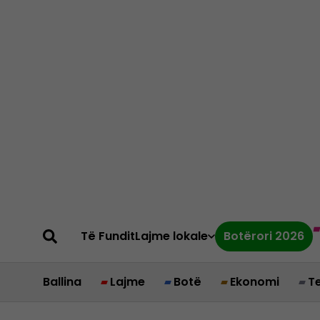
Të Fundit
Lajme lokale
Botërori 2026
Ballina
Lajme
Botë
Ekonomi
T