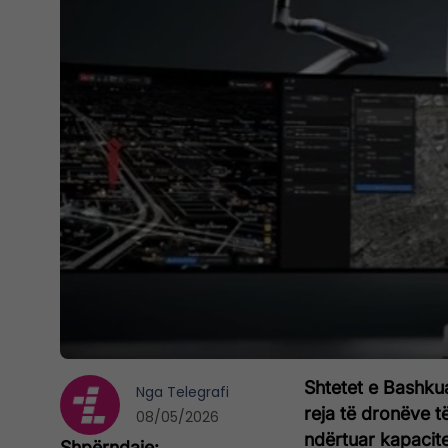
Shtetet e Bashku
Nga
Telegrafi
reja të dronëve 
08/05/2026
ndërtuar kapacit