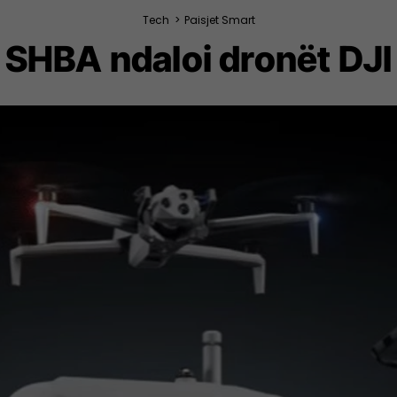
Tech
>
Paisjet Smart
SHBA ndaloi dronët DJI