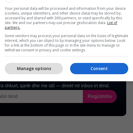
aj sigurisë kombëtare.
/Telegrafi/
Your personal data will be processed and information from your device
(cookies, unique identifiers, and other device data) may be stored by,
accessed by and shared with 369 partners, or used specifically by this
site. We and our partners may use precise geolocation data.
List of
partners.
Some vendors may process your personal data on the basis of legitimate
interest, which you can object to by managing your options below. Look
for a link at the bottom of this page or in the site menu to manage or
withdraw consent in privacy and cookie settings.
Manage options
Consent