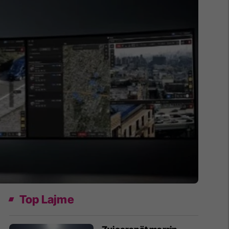
Top Lajme