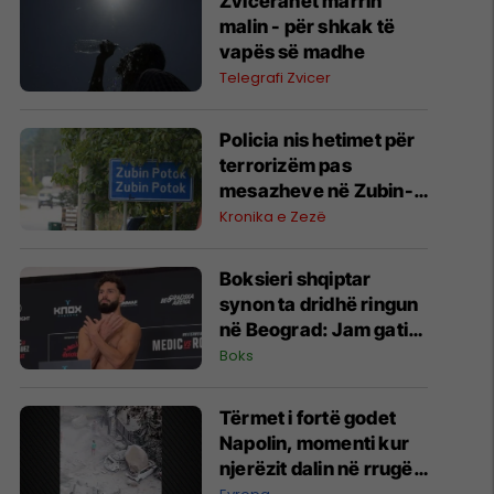
Zviceranët marrin
malin - për shkak të
vapës së madhe
Telegrafi Zvicer
Policia nis hetimet për
terrorizëm pas
mesazheve në Zubin-
Potok
Kronika e Zezë
Boksieri shqiptar
synon ta dridhë ringun
në Beograd: Jam gati,
Zoti e bekoftë
Boks
Shqipërinë
Tërmet i fortë godet
Napolin, momenti kur
njerëzit dalin në rrugë -