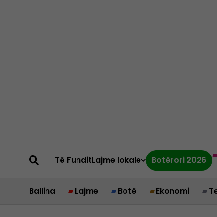
Të Fundit
Lajme lokale
Botërori 2026
Ballina
Lajme
Botë
Ekonomi
T