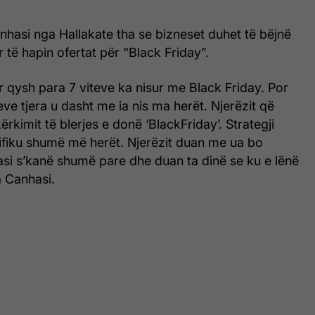
hasi nga Hallakate tha se bizneset duhet të bëjnë
r të hapin ofertat për “Black Friday”.
 qysh para 7 viteve ka nisur me Black Friday. Por
iteve tjera u dasht me ia nis ma herët. Njerëzit që
kërkimit të blerjes e donë ‘BlackFriday’. Strategji
ifiku shumë më herët. Njerëzit duan me ua bo
asi s’kanë shumë pare dhe duan ta dinë se ku e lënë
a Canhasi.