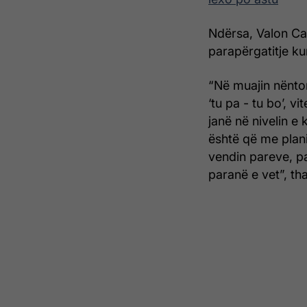
Ndërsa, Valon Can
parapërgatitje ku
“Në muajin nëntor
‘tu pa - tu bo’, v
janë në nivelin e 
është që me plan
vendin pareve, p
paranë e vet”, th