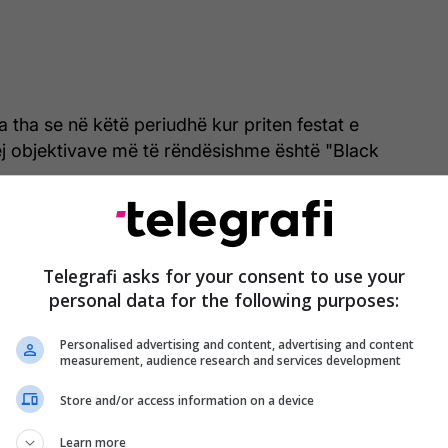
a tha se në këtë periudhë kur priten festat e
rej objektivave më të rëndësishme është "Black
Telegrafi asks for your consent to use your
personal data for the following purposes:
Personalised advertising and content, advertising and content
measurement, audience research and services development
Store and/or access information on a device
Learn more