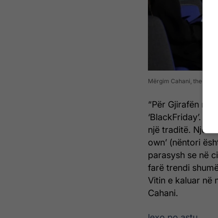
Mërgim Cahani, themelues
“Për Gjirafën një
‘BlackFriday’. Ës
një traditë. Një 
own’ (nëntori ësht
parasysh se në ci
farë trendi shumë 
Vitin e kaluar në
Cahani.
lexo po astu