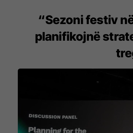
“Sezoni festiv n
planifikojnë strate
tr