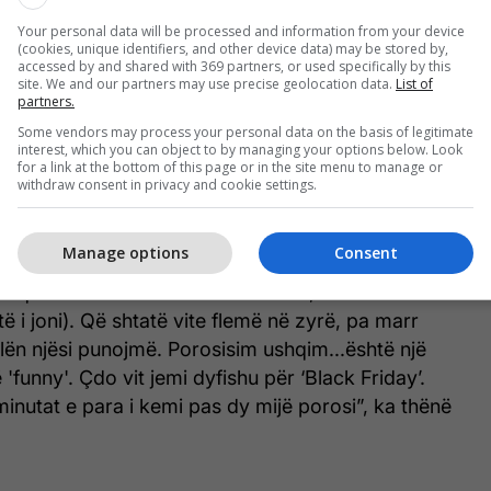
Your personal data will be processed and information from your device
(cookies, unique identifiers, and other device data) may be stored by,
accessed by and shared with 369 partners, or used specifically by this
site. We and our partners may use precise geolocation data.
List of
partners.
Some vendors may process your personal data on the basis of legitimate
interest, which you can object to by managing your options below. Look
for a link at the bottom of this page or in the site menu to manage or
 dhe drejtor i Gjirafës gjatë konferencës Growth Tank
withdraw consent in privacy and cookie settings.
rën prej festave më të rëndësishmeve e kemi
Manage options
Consent
htë bërë një pjesë e kulturës tonë në kompani dhe
kuti që e kisha në tavolinë shkruante, “November is
ë i joni). Që shtatë vite flemë në zyrë, pa marr
lën njësi punojmë. Porosisim ushqim...është një
'funny'. Çdo vit jemi dyfishu për ‘Black Friday’.
 minutat e para i kemi pas dy mijë porosi”, ka thënë