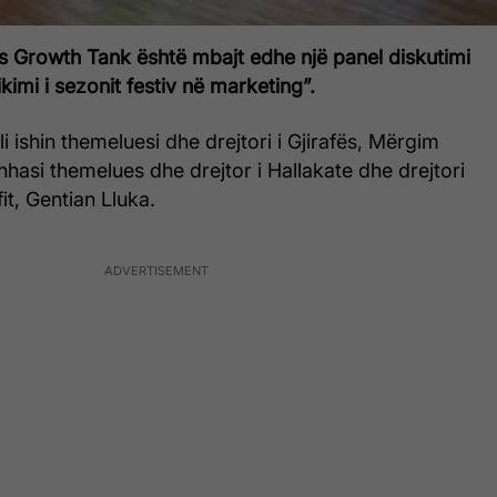
s Growth Tank është mbajt edhe një panel diskutimi
kimi i sezonit festiv në marketing”.
li ishin themeluesi dhe drejtori i Gjirafës, Mërgim
hasi themelues dhe drejtor i Hallakate dhe drejtori
fit, Gentian Lluka.