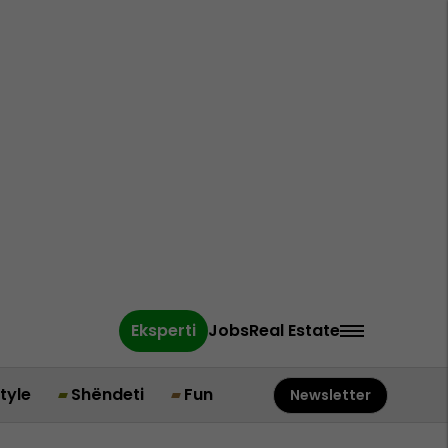
Eksperti
Jobs
Real Estate
style
Shëndeti
Fun
Newsletter