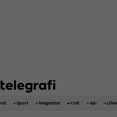
ech
Sport
Magazina
Cult
Ajo
Life