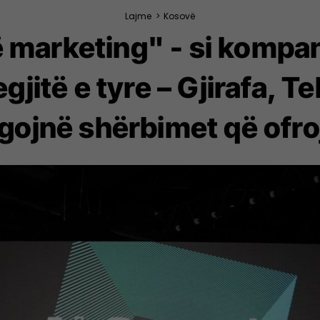
Lajme
>
Kosovë
ë marketing" - si kompa
gjitë e tyre – Gjirafa, T
egojnë shërbimet që ofro