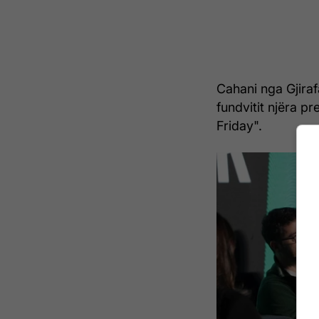
Cahani nga Gjiraf
fundvitit njëra p
Friday".