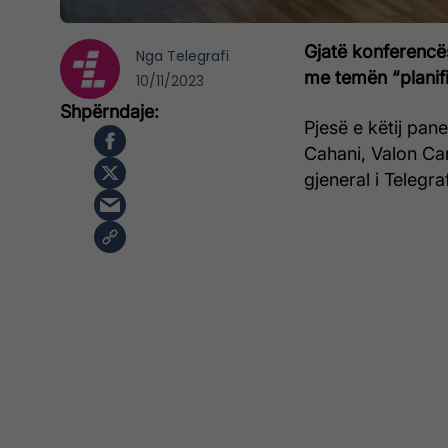
Gjatë konferencë
Nga
Telegrafi
me temën “planifi
10/11/2023
Pjesë e këtij pane
Cahani, Valon Can
gjeneral i Telegra