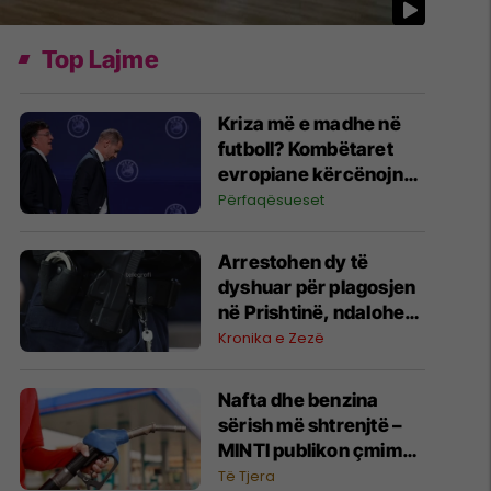
Top Lajme
Kriza më e madhe në
futboll? Kombëtaret
evropiane kërcënojnë
me bojkot të Kupës së
Përfaqësueset
Botës
Arrestohen dy të
dyshuar për plagosjen
në Prishtinë, ndalohen
për 48 orë
Kronika e Zezë
Nafta dhe benzina
sërish më shtrenjtë –
MINTI publikon çmimet
e derivateve
Të Tjera