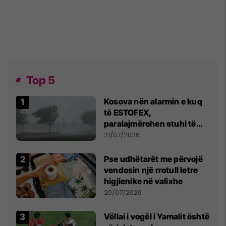
Top 5
Kosova nën alarmin e kuq
të ESTOFEX,
paralajmërohen stuhi të
fuqishme me breshër dhe
21/07/2026
erëra të forta
Pse udhëtarët me përvojë
vendosin një rrotull letre
higjienike në valixhe
20/07/2026
Vëllai i vogël i Yamalit është