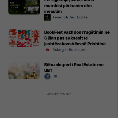
mundësi për banim dhe
investim
Telegrafi Real Estate
BookFest vazhdon rrugëtimin në
Gjilan pas suksesit të
jashtëzakonshëm në Prishtinë
Dukagjini Bookstore
Bëhu ekspert i Real Estate me
UBT
UBT