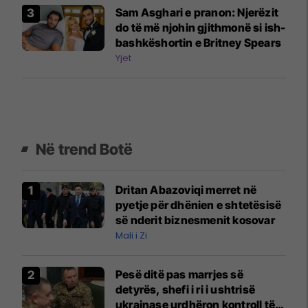
Sam Asghari e pranon: Njerëzit
do të më njohin gjithmonë si ish-
bashkëshortin e Britney Spears
Yjet
Në trend Botë
Dritan Abazoviqi merret në
pyetje për dhënien e shtetësisë
së nderit biznesmenit kosovar
Mali i Zi
Pesë ditë pas marrjes së
detyrës, shefi i ri i ushtrisë
ukrainase urdhëron kontroll të