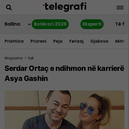
Ballina
Botërori 2026
Eksperti
Të fu
Prishtina
Prizreni
Peja
Ferizaj
Gjakova
Mitrov
Magazina
>
Yjet
Serdar Ortaç e ndihmon në karrierë
Asya Gashin