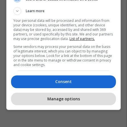
Learn more
Serdar Ortaç
Asya Gashi
Your personal data will be processed and information from
your device (cookies, unique identifiers, and other device
data) may be stored by, accessed by and shared with 369
partners, or used specifically by this site. We and our partners
may use precise geolocation data.
List of partners.
Some vendors may process your personal data on the basis
of legitimate interest, which you can object to by managing
your options below. Look for a link at the bottom of this page
or in the site menu to manage or withdraw consent in privacy
and cookie settings.
Consent
Manage options