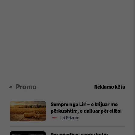
Promo
Reklamo këtu
Sempre nga Liri – e krijuar me
përkushtim, e dalluar për cilësi
Liri Prizren
Përzgjedhja javore: katër