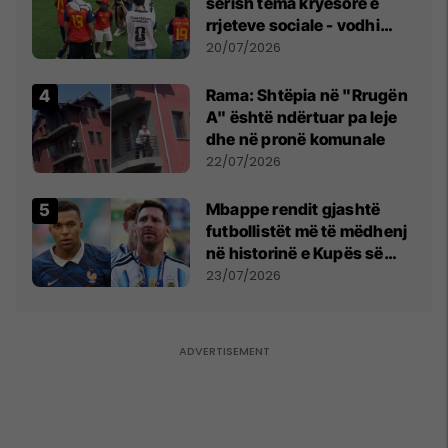
sërish tema kryesore e
rrjeteve sociale - vodhi
vëmendjen pas finales së
20/07/2026
Kupës së Botës
Rama: Shtëpia në "Rrugën
A" është ndërtuar pa leje
dhe në pronë komunale
22/07/2026
Mbappe rendit gjashtë
futbollistët më të mëdhenj
në historinë e Kupës së
Botës, Messi mbetet i dyti
23/07/2026