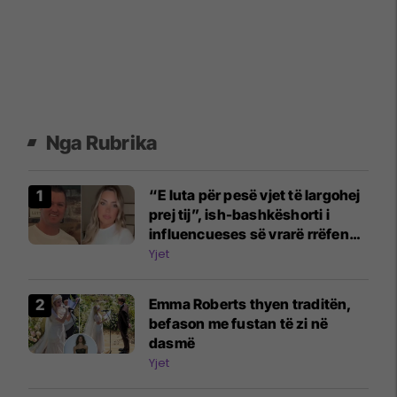
Nga Rubrika
“E luta për pesë vjet të largohej
prej tij”, ish-bashkëshorti i
influencueses së vrarë rrëfen
dramën
Yjet
Emma Roberts thyen traditën,
befason me fustan të zi në
dasmë
Yjet