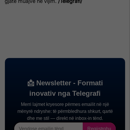
gjatë muajve në vijim.
/Telegrafi/