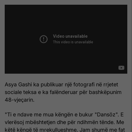
Asya Gashi ka publikuar një fotografi në rrjetet
sociale teksa e ka falënderuar për bashkëpunim
48-vjeçarin.
"Ti e ndave me mua këngën e bukur "Dansöz". E
vlerësoj mbështetjen dhe për ndihmën tënde. Me
këtë këngë të mrekullueshme. Jam shumë me fat