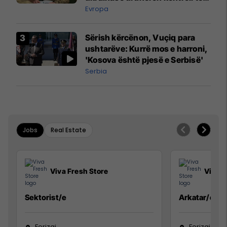
madh
Evropa
Sërish kërcënon, Vuçiq para
ushtarëve: Kurrë mos e harroni,
'Kosova është pjesë e Serbisë'
Serbia
Jobs
Real Estate
Viva Fresh Store
Viva F
Sektorist/e
Arkatar/e
Ferizaj
Ferizaj