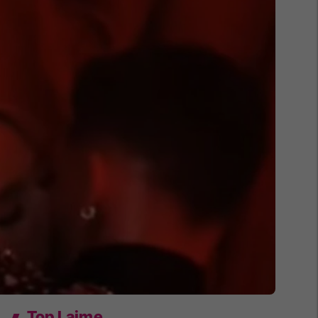
Top Lajme