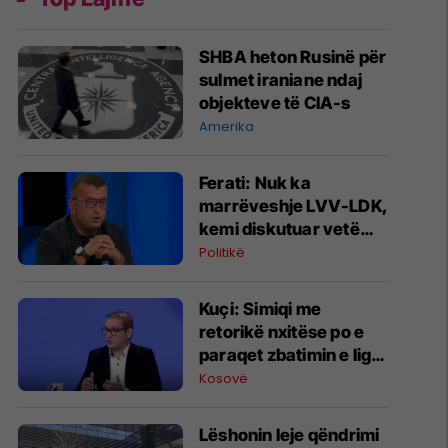
SHBA heton Rusinë për
sulmet iraniane ndaj
objekteve të CIA-s
Amerika
Ferati: Nuk ka
marrëveshje LVV-LDK,
kemi diskutuar vetëm
për parime
Politikë
Kuçi: Simiqi me
retorikë nxitëse po e
paraqet zbatimin e ligjit
në veri si "spastrim
Kosovë
etnik"
Lëshonin leje qëndrimi