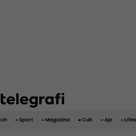
ech
Sport
Magazina
Cult
Ajo
Life