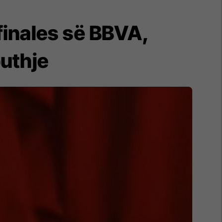
finales së BBVA,
uthje