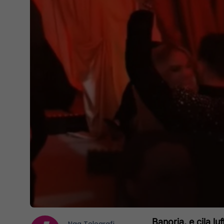
Banorja, e cila luf