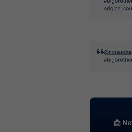
#bigbrother
original so
@nonaedug
#bigbrothe