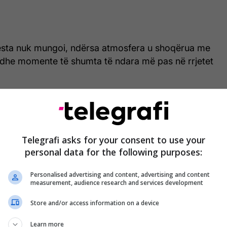
esta nuk mungoi, ndërsa atmosfera u shoqërua me
 dhe momente të shumta të ndara më pas në rrjetet
Telegrafi asks for your consent to use your
personal data for the following purposes:
Personalised advertising and content, advertising and content
measurement, audience research and services development
Store and/or access information on a device
Learn more