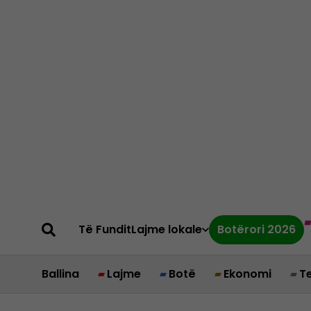
Të Fundit
Lajme lokale
Botërori 2026
Ballina
Lajme
Botë
Ekonomi
T