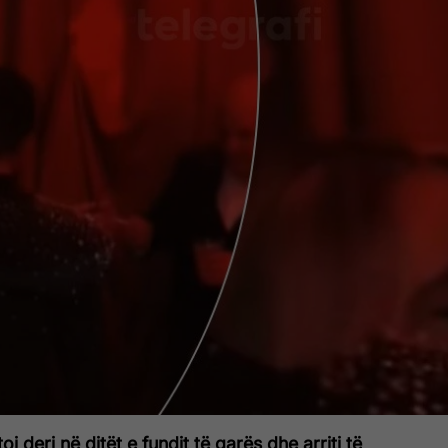
toi deri në ditët e fundit të garës dhe arriti të