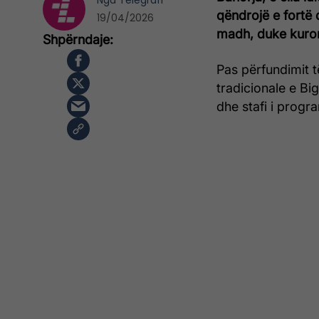
Nga
Telegrafi
qëndrojë e fortë d
19/04/2026
madh, duke kuror
Pas përfundimit të
tradicionale e Bi
dhe stafi i progra