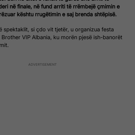
eri në finale, në fund arriti të rrëmbejë çmimin e
ëzuar kështu rrugëtimin e saj brenda shtëpisë.
 spektaklit, si çdo vit tjetër, u organizua festa
g Brother VIP Albania, ku morën pjesë ish-banorët
mit.