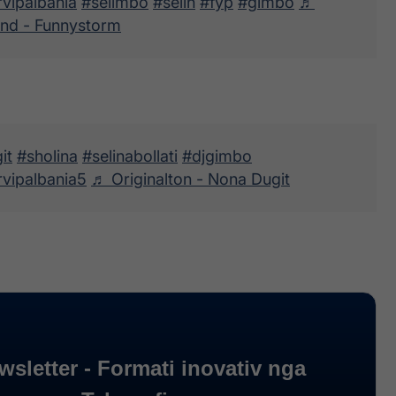
vipalbania
#selimbo
#selin
#fyp
#gimbo
♬
und - Funnystorm
it
#sholina
#selinabollati
#djgimbo
rvipalbania5
♬ Originalton - Nona Dugit