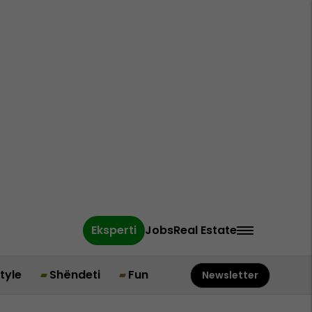
Eksperti
Jobs
Real Estate
style
Shëndeti
Fun
Newsletter