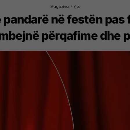
Magazina
>
Yjet
ë pandarë në festën pas 
mbejnë përqafime dhe p