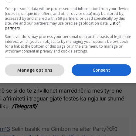
Your personal data will be processed and information from your device
(cookies, unique identifiers, and other device data) may be stored by,
accessed by and shared with 369 partners, or used specifically by this
Screenshot/TikTok
site. We and our partners may use precise geolocation data.
List of
partners.
ë kanë qarkulluar në rrjet, janë parë Gimbo dhe
Some vendors may process your personal data on the basis of legitimate
interest, which you can object to by managing your options below. Look
 pandarë nga njëri-tjetri gjatë festës.
for a link at the bottom of this page or in the site menu to manage or
withdraw consent in privacy and cookie settings.
r vazhdimisht shumë pranë njëri-tjetrit, duke
hku dhe duke shkëmbyer edhe puthje, gjë që ka
Manage options
Consent
en e ndjekësve.
rë se si do të zhvillohet marrëdhënia mes tyre në
si afrimiteti i treguar gjatë festës ka ngjallur shumë
liku.
/Telegrafi/
rm13
Selin bashk me Gimbon ne after Party🥰🥰