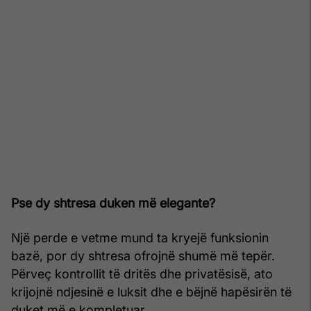
Pse dy shtresa duken më elegante?
Një perde e vetme mund ta kryejë funksionin
bazë, por dy shtresa ofrojnë shumë më tepër.
Përveç kontrollit të dritës dhe privatësisë, ato
krijojnë ndjesinë e luksit dhe e bëjnë hapësirën të
duket më e kompletuar.