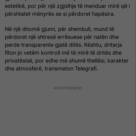
estetikë, por për një zgjidhje të menduar mirë që i
përshtatet mënyrës se si përdoret hapësira.
Në një dhomë gjumi, për shembull, mund të
përdoret një shtresë errësuese për natën dhe
perde transparente gjatë ditës. Kështu, dritarja
fiton jo vetëm kontroll më të mirë të dritës dhe
privatësisë, por edhe më shumë thellësi, karakter
dhe atmosferë, transmeton Telegrafi.