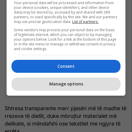
Your personal data will be processed and information from
your device (cookies, unique identifiers, and other device
data) may be stored by, accessed by and shared with 369
partners, or used specifically by this site. We and our partners
may use precise geolocation data.
List of partners.
Some vendors may process your personal data on the basis
of legitimate interest, which you can object to by managing
your options below. Look for a link at the bottom of this page
or in the site menu to manage or withdraw consent in privacy
and cookie settings.
Consent
Manage options
Shtresa transparente merr pjesën më të madhe të
rrezeve të diellit, duke mbrojtur materialet më
delikate, si mëndafshi ose tekstilet me ngjyra të
errëta.