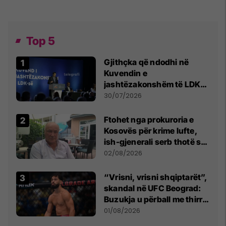
Top 5
Gjithçka që ndodhi në
Kuvendin e
jashtëzakonshëm të LDK-
së
30/07/2026
Ftohet nga prokuroria e
Kosovës për krime lufte,
ish-gjenerali serb thotë se
dikush e tradhtoi në
02/08/2026
Beograd
“Vrisni, vrisni shqiptarët”,
skandal në UFC Beograd:
Buzukja u përball me thirrje
anti-shqiptare nga
01/08/2026
tribunat