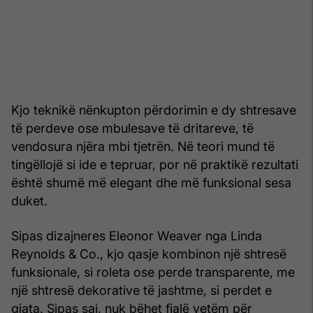
Kjo teknikë nënkupton përdorimin e dy shtresave
të perdeve ose mbulesave të dritareve, të
vendosura njëra mbi tjetrën. Në teori mund të
tingëllojë si ide e tepruar, por në praktikë rezultati
është shumë më elegant dhe më funksional sesa
duket.
Sipas dizajneres Eleonor Weaver nga Linda
Reynolds & Co., kjo qasje kombinon një shtresë
funksionale, si roleta ose perde transparente, me
një shtresë dekorative të jashtme, si perdet e
gjata. Sipas saj, nuk bëhet fjalë vetëm për