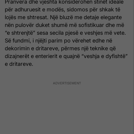
Pranvera dhe vjeshta konsiderohen stinët ideale
për adhuruesit e modës, sidomos për shkak të
lojës me shtresat. Një bluzë me detaje elegante
nën pulovër duket shumë më sofistikuar dhe më
“e shtrenjtë” sesa secila pjesë e veshjes më vete.
Së fundmi, i njëjti parim po vërehet edhe në
dekorimin e dritareve, përmes një teknike që
dizajnerët e enterierit e quajnë “veshja e dyfishtë”
e dritareve.