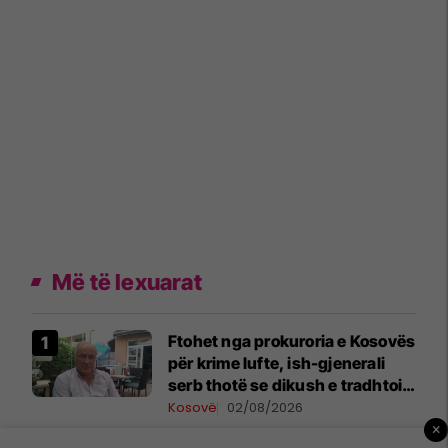
Më të lexuarat
Ftohet nga prokuroria e Kosovës
për krime lufte, ish-gjenerali
serb thotë se dikush e tradhtoi
në Beograd
Kosovë
02/08/2026
×