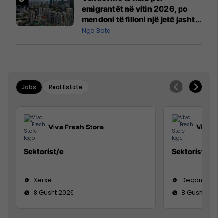
Mançesterit
emigrantët në vitin 2026, po
mendoni të filloni një jetë jashtë
vendit?
Nga Bota
Jobs
Real Estate
Viva Fresh Store
Viva F
Sektorist/e
Sektorist/e
Xërxë
Deçan
8 Gusht 2026
8 Gusht 20