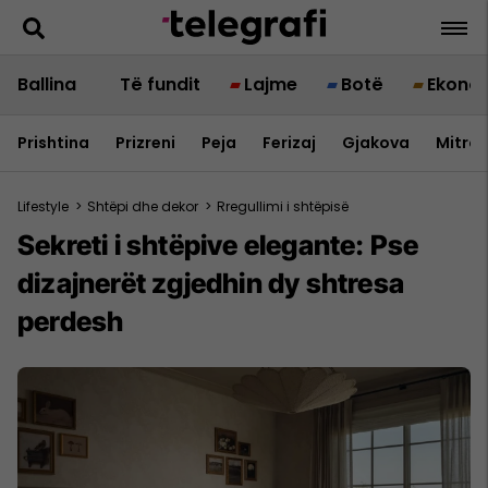
Ballina
Të fundit
Lajme
Botë
Ekono
Prishtina
Prizreni
Peja
Ferizaj
Gjakova
Mitrov
Lifestyle
>
Shtëpi dhe dekor
>
Rregullimi i shtëpisë
Sekreti i shtëpive elegante: Pse
dizajnerët zgjedhin dy shtresa
perdesh