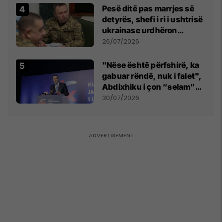
Pesë ditë pas marrjes së
detyrës, shefi i ri i ushtrisë
ukrainase urdhëron
kontroll të madh
26/07/2026
"Nëse është përfshirë, ka
gabuar rëndë, nuk i falet",
Abdixhiku i çon “selam”
Përparim Ramës
30/07/2026