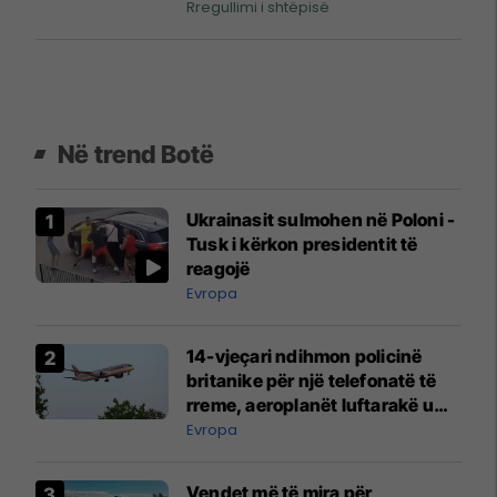
Rregullimi i shtëpisë
Në trend Botë
Ukrainasit sulmohen në Poloni -
Tusk i kërkon presidentit të
reagojë
Evropa
14-vjeçari ndihmon policinë
britanike për një telefonatë të
rreme, aeroplanët luftarakë u
ngritën në ajër për të
Evropa
interceptuar fluturaken e Qatar
Airways që po shkonte drejt
Vendet më të mira për