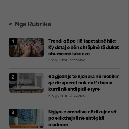
Nga Rubrika
Trendi që po i lë tapetat në hije:
Ky detaj e bën shtëpinë të duket
shumë më luksoze
Rregullimi i shtëpisë
6 zgjedhje të njohura në mobilim
që dizajnerët nuk do t’i bënin
kurrë në shtëpitë e tyre
Rregullimi i shtëpisë
Ngjyra e orendive që dizajnerët
po e rikthejnë në shtëpitë
moderne