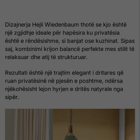
Dizajnerja Hejli Wiedenbaum thotë se kjo është
një zgjidhje ideale për hapësira ku privatësia
është e rëndësishme, si banjat ose kuzhinat. Sipas
saj, kombinimi krijon balancë perfekte mes stilit të
relaksuar dhe atij të strukturuar.
Rezultati është një trajtim elegant i dritares që
ruan privatësinë në pjesën e poshtme, ndërsa
njëkohësisht lejon hyrjen e dritës natyrale nga
sipër.