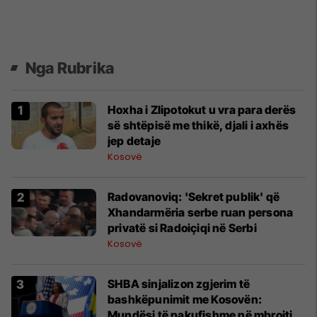
Nga Rubrika
Hoxha i Zlipotokut u vra para derës
së shtëpisë me thikë, djali i axhës
jep detaje
Kosovë
Radovanoviq: 'Sekret publik' që
Xhandarmëria serbe ruan persona
privatë si Radoiçiqi në Serbi
Kosovë
SHBA sinjalizon zgjerim të
bashkëpunimit me Kosovën:
Mundësi të pakufishme në mbrojtje