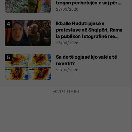
tregon për betejën e saj për
mbijetesë
28/06/2026
Ikballe Huduti pjesë e
protestave në Shqipëri, Rama
ia publikon fotografinë me
Ahmadinejadin e Iranit
25/06/2026
Sa do të zgjasë kjo valë e të
nxehtit?
23/06/2026