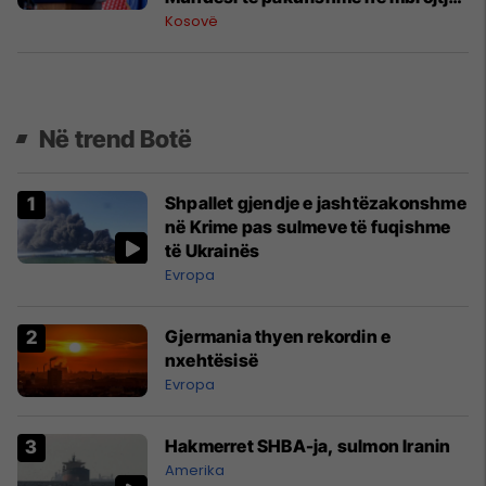
dhe energji
Kosovë
Në trend Botë
Shpallet gjendje e jashtëzakonshme
në Krime pas sulmeve të fuqishme
të Ukrainës
Evropa
Gjermania thyen rekordin e
nxehtësisë
Evropa
Hakmerret SHBA-ja, sulmon Iranin
Amerika