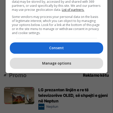
data) may be stored by, accessed by and shared with 369
partners, or used specifically by this site. We and our partners
may use precise geolocation data.
List of partners.
Some vendors may process your personal data on the basis
of legitimate interest, which you can object to by managing
your options below. Look for a link at the bottom of this page
or in the site menu to manage or withdraw consent in privacy
and cookie settings.
Consent
Manage options
Promo
Reklamo këtu
LG prezanton linjën e re të
televizorëve OLED, së shpejti e gjeni
në Neptun
Neptun