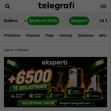
Ballina
Botërori 2026
Eksperti
Të fu
Prishtina
Prizreni
Peja
Ferizaj
Gjakova
Mitrov
Lajme
>
Kosovë