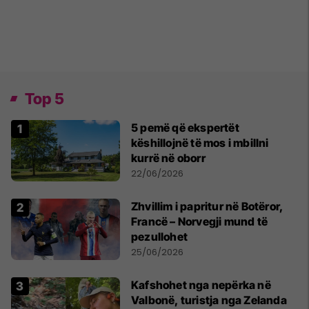
Top 5
5 pemë që ekspertët
këshillojnë të mos i mbillni
kurrë në oborr
22/06/2026
Zhvillim i papritur në Botëror,
Francë – Norvegji mund të
pezullohet
25/06/2026
Kafshohet nga nepërka në
Valbonë, turistja nga Zelanda