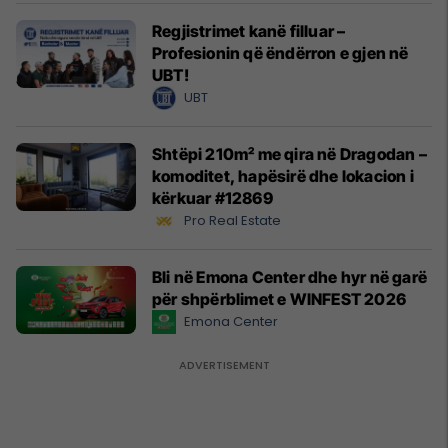
Regjistrimet kanë filluar –
Profesionin që ëndërron e gjen në
UBT!
UBT
Shtëpi 210m² me qira në Dragodan –
komoditet, hapësirë dhe lokacion i
kërkuar #12869
Pro Real Estate
Bli në Emona Center dhe hyr në garë
për shpërblimet e WINFEST 2026
Emona Center