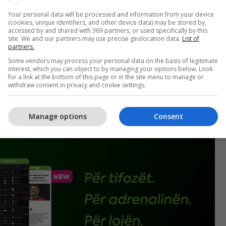
Your personal data will be processed and information from your device
(cookies, unique identifiers, and other device data) may be stored by,
accessed by and shared with 369 partners, or used specifically by this
site. We and our partners may use precise geolocation data.
List of
partners.
Some vendors may process your personal data on the basis of legitimate
interest, which you can object to by managing your options below. Look
for a link at the bottom of this page or in the site menu to manage or
withdraw consent in privacy and cookie settings.
Manage options
Consent