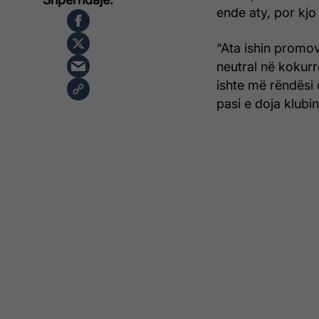
ende aty, por kjo
“Ata ishin promov
neutral në kokurr
ishte më rëndësi
pasi e doja klubin