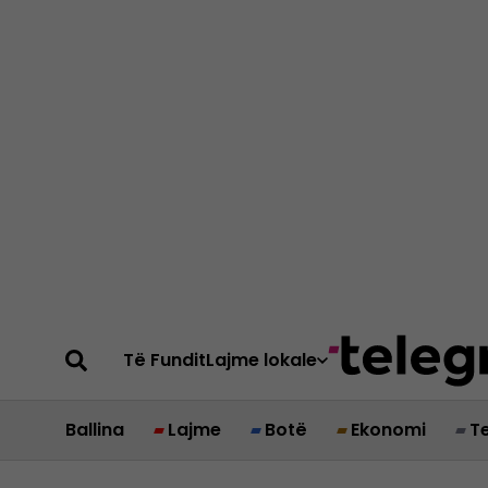
Të Fundit
Lajme lokale
Ballina
Lajme
Botë
Ekonomi
T