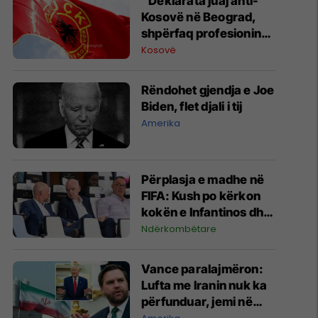
“Deklarata juaj anti-
Kosovë në Beograd,
shpërfaq profesionin
tënd para se të
Kosovë
bëheshe president”,
OVL e UÇK-së i reagon
Rëndohet gjendja e Joe
Zelenskyt
Biden, flet djali i tij
Amerika
Përplasja e madhe në
FIFA: Kush po kërkon
kokën e Infantinos dhe
kush po e mbron?
Ndërkombëtare
Vance paralajmëron:
Lufta me Iranin nuk ka
përfunduar, jemi në
mes të lojës