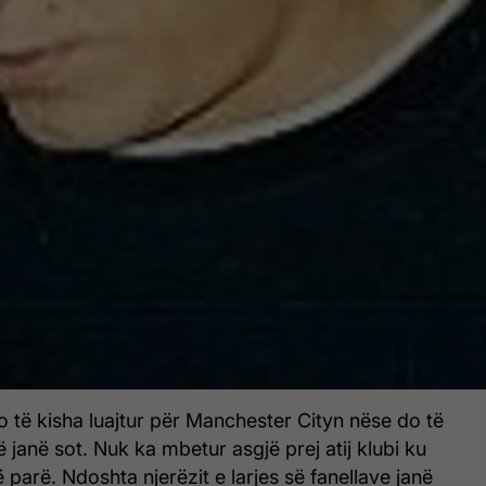
 të kisha luajtur për Manchester Cityn nëse do të
ë janë sot. Nuk ka mbetur asgjë prej atij klubi ku
arë. Ndoshta njerëzit e larjes së fanellave janë