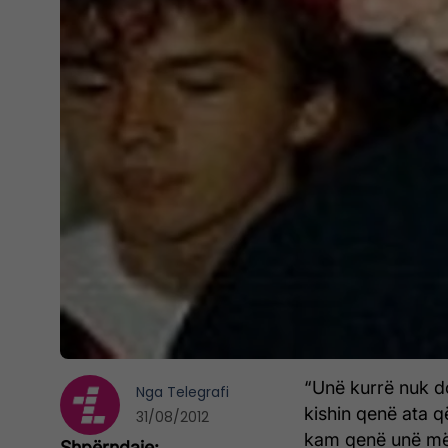
“Unë kurrë nuk do
Nga
Telegrafi
kishin qenë ata q
31/08/2012
kam qenë unë më p