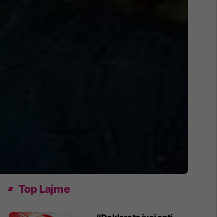
Top Lajme