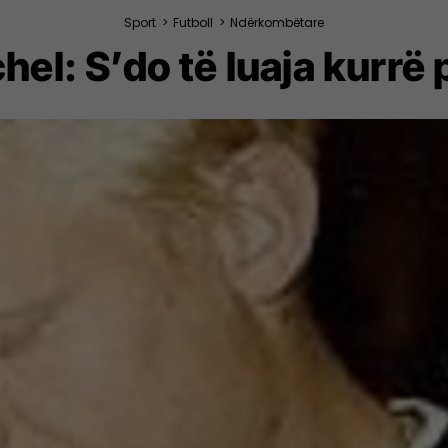
Sport
>
Futboll
>
Ndërkombëtare
el: S’do të luaja kurrë 