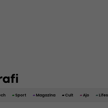
ech
Sport
Magazina
Cult
Ajo
Life