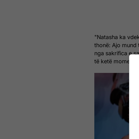
"Natasha ka vdek
thonë: Ajo mund të
nga sakrifica e s
të ketë momentin 