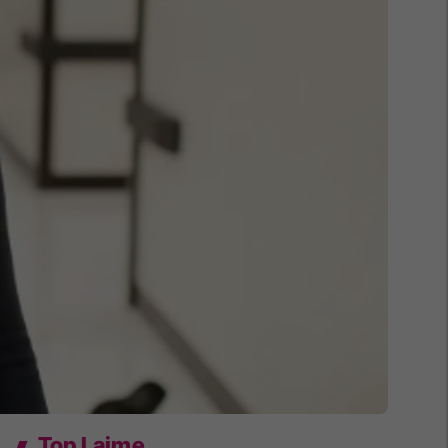
Top Lajme