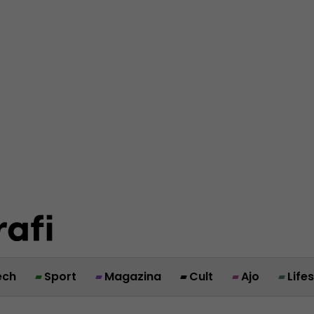
ech
Sport
Magazina
Cult
Ajo
Life