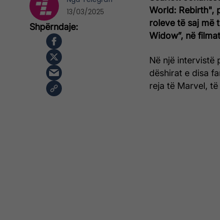
World: Rebirth", p
13/03/2025
roleve të saj më
Widow”, në filmat
Në një intervistë
dëshirat e disa fa
reja të Marvel, të 