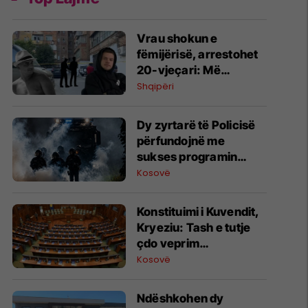
Vrau shokun e
fëmijërisë, arrestohet
20-vjeçari: Më
ngacmoi të dashurën
Shqipëri
Dy zyrtarë të Policisë
përfundojnë me
sukses programin
ndërkombëtar të
Kosovë
Internshipit në
Universitetin Policor të
​Konstituimi i Kuvendit,
Brandenburgut
Kryeziu: Tash e tutje
çdo veprim
jokushtetues, Baraliu:
Kosovë
Ndërpriteni këtë lojë
politike!
Ndëshkohen dy