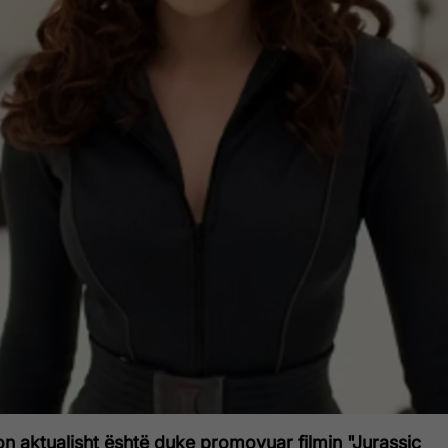
n aktualisht është duke promovuar filmin "Jurassic