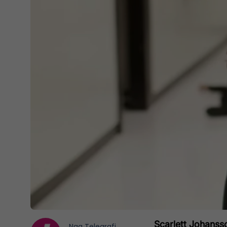
Scarlett Johansso
Nga
Telegrafi