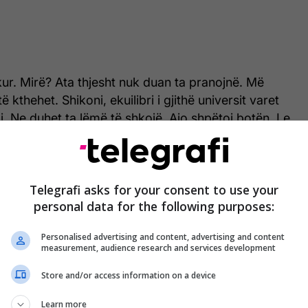
ur. Mirë? Ata thjesht nuk duan ta pranojnë. Më
 kthehet. Shikoni, ekuilibri i gjithë universit varet
aj. Ne duhet ta lëmë të shkojë. Ajo shpëtoi botën. Le
e saj heroik”, tha Johansson.
Telegrafi asks for your consent to use your
personal data for the following purposes:
Personalised advertising and content, advertising and content
measurement, audience research and services development
Store and/or access information on a device
Learn more