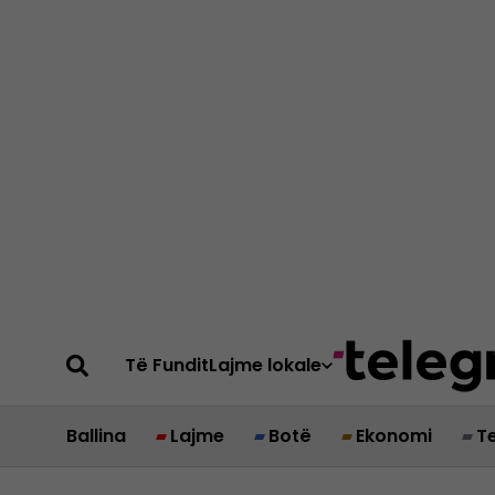
Të Fundit
Lajme lokale
Ballina
Lajme
Botë
Ekonomi
T