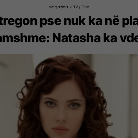
Magazina
>
TV / Film
regon pse nuk ka në plan
famshme: Natasha ka vd