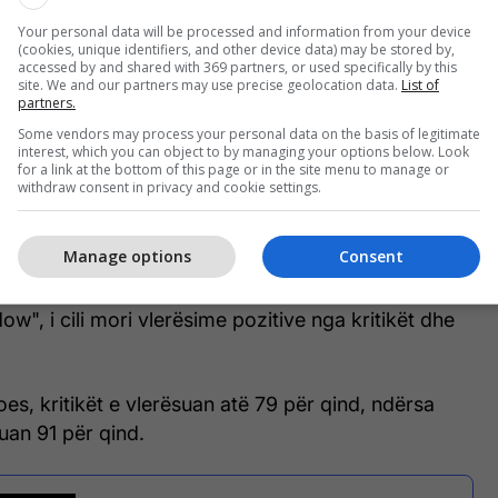
Your personal data will be processed and information from your device
(cookies, unique identifiers, and other device data) may be stored by,
accessed by and shared with 369 partners, or used specifically by this
site. We and our partners may use precise geolocation data.
List of
partners.
Some vendors may process your personal data on the basis of legitimate
interest, which you can object to by managing your options below. Look
for a link at the bottom of this page or in the site menu to manage or
withdraw consent in privacy and cookie settings.
: EPA-EFE)
Manage options
Consent
uajti një rol të madh në filmin e vitit 2019 "Avengers:
nsson u shfaq për herë të fundit në filmin e vitit
w", i cili mori vlerësime pozitive nga kritikët dhe
s, kritikët e vlerësuan atë 79 për qind, ndërsa
suan 91 për qind.