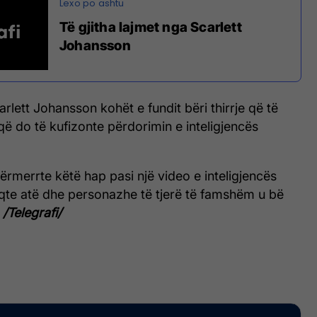
Të gjitha lajmet nga Scarlett
Johansson
arlett Johansson kohët e fundit bëri thirrje që të
 që do të kufizonte përdorimin e inteligjencës
ërmerrte këtë hap pasi një video e inteligjencës
faqte atë dhe personazhe të tjerë të famshëm u bë
.
/Telegrafi/