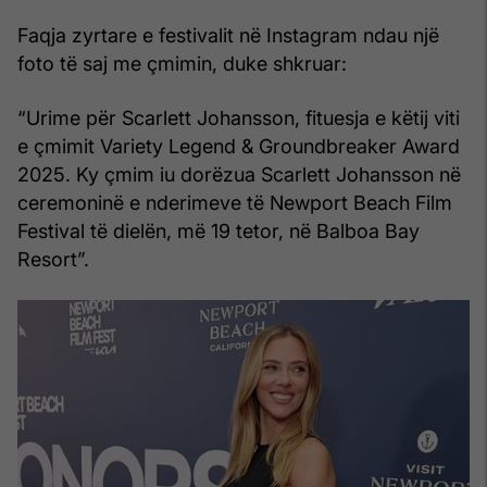
Faqja zyrtare e festivalit në Instagram ndau një
foto të saj me çmimin, duke shkruar:
“Urime për Scarlett Johansson, fituesja e këtij viti
e çmimit Variety Legend & Groundbreaker Award
2025. Ky çmim iu dorëzua Scarlett Johansson në
ceremoninë e nderimeve të Newport Beach Film
Festival të dielën, më 19 tetor, në Balboa Bay
Resort”.