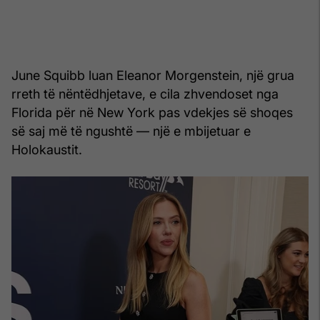
June Squibb luan Eleanor Morgenstein, një grua
rreth të nëntëdhjetave, e cila zhvendoset nga
Florida për në New York pas vdekjes së shoqes
së saj më të ngushtë — një e mbijetuar e
Holokaustit.