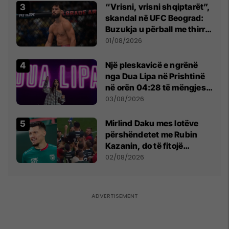
“Vrisni, vrisni shqiptarët”,
skandal në UFC Beograd:
Buzukja u përball me thirrje
anti-shqiptare nga
01/08/2026
tribunat
Një pleskavicë e ngrënë
nga Dua Lipa në Prishtinë
në orën 04:28 të mëngjesit
- dhe bota digjitale serbe
03/08/2026
shpall gjendjen e luftës
Mirlind Daku mes lotëve
përshëndetet me Rubin
Kazanin, do të fitojë
miliona te Spartak Moska
02/08/2026