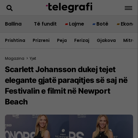
Ballina
Të fundit
Lajme
Botë
Ekono
Prishtina
Prizreni
Peja
Ferizaj
Gjakova
Mitrov
Magazina
>
Yjet
Scarlett Johansson dukej tejet
elegante gjatë paraqitjes së saj në
Festivalin e filmit në Newport
Beach