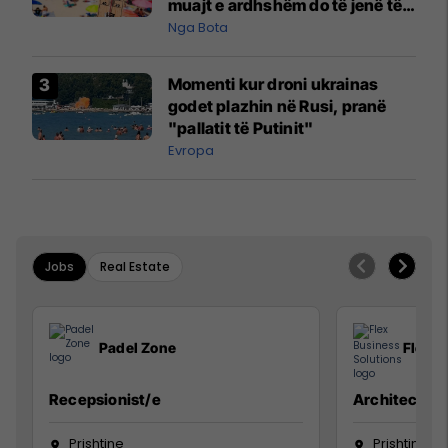
muajt e ardhshëm do të jenë të
pazakontë
Nga Bota
Momenti kur droni ukrainas
godet plazhin në Rusi, pranë
"pallatit të Putinit"
Evropa
Jobs
Real Estate
Padel Zone
Flex B
Recepsionist/e
Architect
Prishtine
Prishtinë