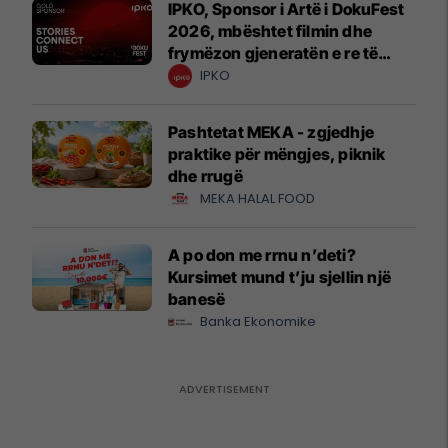
IPKO, Sponsor i Artë i DokuFest
2026, mbështet filmin dhe
frymëzon gjeneratën e re të
krijuesve
IPKO
Pashtetat MEKA - zgjedhje
praktike për mëngjes, piknik
dhe rrugë
MEKA HALAL FOOD
A po don me rrnu n’deti?
Kursimet mund t’ju sjellin një
banesë
Banka Ekonomike