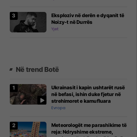
Eksploziv në derën e dyqanit të
Noizy-t në Durrës
Yjet
Në trend Botë
Ukrainasit i kapin ushtarët rusë
në befasi, ishin duke fjetur në
strehimoret e kamufluara
Evropa
Meteorologët me parashikime të
reja: Ndryshime ekstreme,