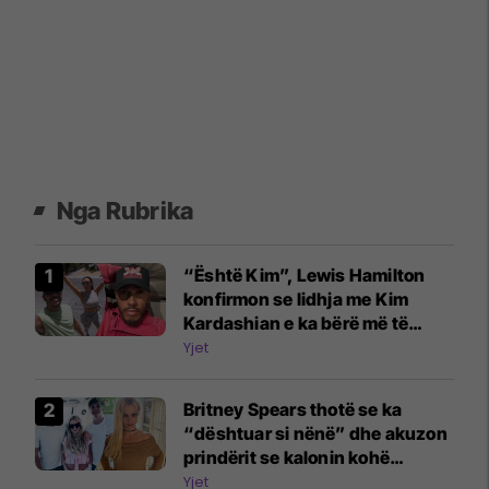
Nga Rubrika
“Është Kim”, Lewis Hamilton
konfirmon se lidhja me Kim
Kardashian e ka bërë më të
lumtur
Yjet
Britney Spears thotë se ka
“dështuar si nënë” dhe akuzon
prindërit se kalonin kohë
fshehurazi me djemtë e saj
Yjet