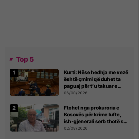
Top 5
Kurti: Nëse hedhja me vezë
është çmimi që duhet ta
paguaj për t’u takuar e
bashkëbiseduar jam i
06/08/2026
lumtur ta bëj këtë
Ftohet nga prokuroria e
Kosovës për krime lufte,
ish-gjenerali serb thotë se
dikush e tradhtoi në
02/08/2026
Beograd