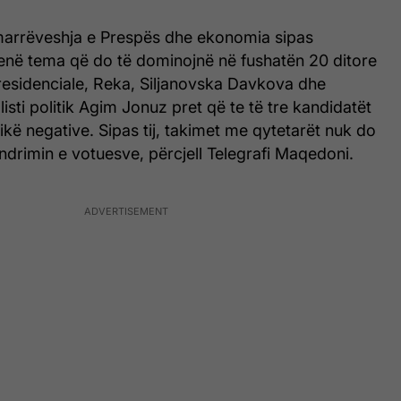
marrëveshja e Prespës dhe ekonomia sipas
jenë tema që do të dominojnë në fushatën 20 ditore
residenciale, Reka, Siljanovska Davkova dhe
isti politik Agim Jonuz pret që te të tre kandidatët
ikë negative. Sipas tij, takimet me qytetarët nuk do
ndrimin e votuesve, përcjell Telegrafi Maqedoni.