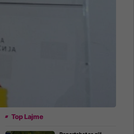
Top Lajme