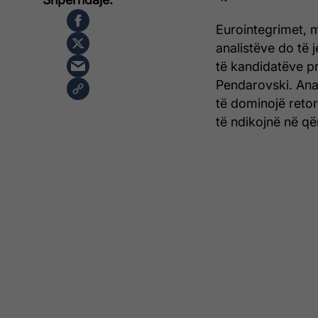
Eurointegrimet, 
analistëve do të 
të kandidatëve p
Pendarovski. Anal
të dominojë retor
të ndikojnë në që