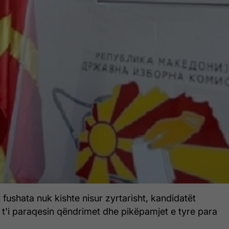
 fushata nuk kishte nisur zyrtarisht, kandidatët
 t'i paraqesin qëndrimet dhe pikëpamjet e tyre para