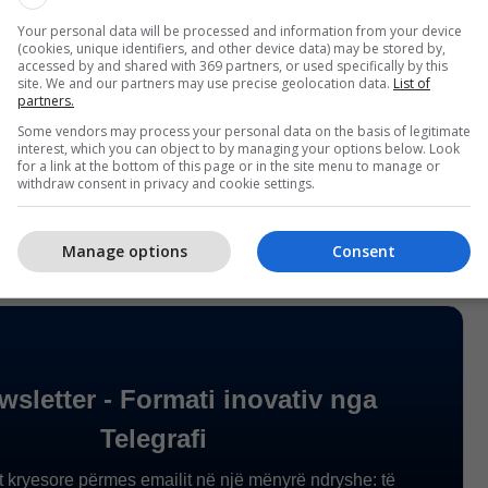
ësisht tregon se në çfarë do të bazohet retorika e
Your personal data will be processed and information from your device
(cookies, unique identifiers, and other device data) may be stored by,
accessed by and shared with 369 partners, or used specifically by this
 këto zgjedhje presidenciale kanë 1.808.131 votues,
site. We and our partners may use precise geolocation data.
List of
partners.
në zgjedhjet e suksesshme, në rrethin e dytë më 5
Some vendors may process your personal data on the basis of legitimate
n së paku 40% prej tyre, përkatësisht 723.000
interest, which you can object to by managing your options below. Look
for a link at the bottom of this page or in the site menu to manage or
withdraw consent in privacy and cookie settings.
Manage options
Consent