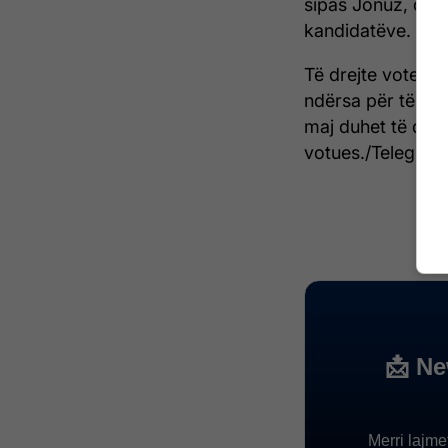
sipas Jonuz, qart
kandidatëve.
Të drejte vote në
ndërsa për të qe
maj duhet të dali
votues./Telegrafi/