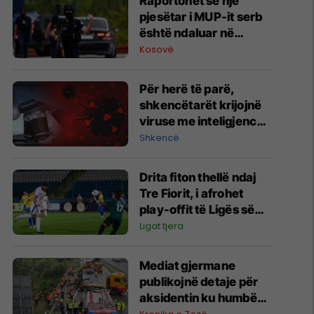
Raportohet se një
pjesëtar i MUP-it serb
është ndaluar në
Jarinë
Kosovë
Për herë të parë,
shkencëtarët krijojnë
viruse me inteligjencë
artificiale
Shkencë
Drita fiton thellë ndaj
Tre Fiorit, i afrohet
play-offit të Ligës së
Konferencës
Ligat tjera
Mediat gjermane
publikojnë detaje për
aksidentin ku humbën