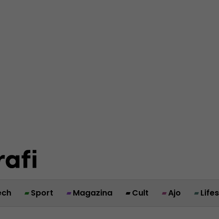
ech
Sport
Magazina
Cult
Ajo
Life