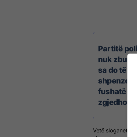
Partitë pol
nuk zbuloj
sa do të
shpenzojn
fushatë
zgjedhore
Vetë sloganet e 