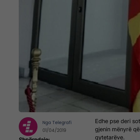
Edhe pse deri sot
Nga
Telegrafi
gjenin mënyrë që
01/04/2019
qytetarëve.