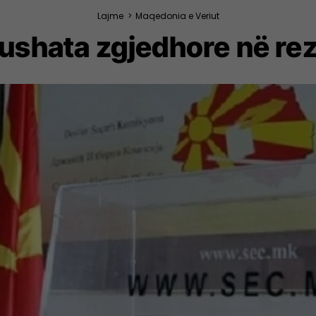
Lajme
>
Maqedonia e Veriut
fushata zgjedhore në re