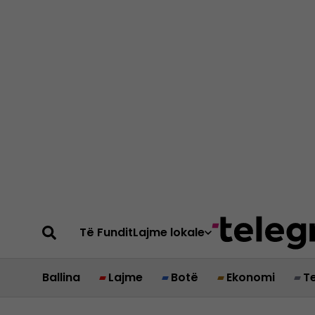
Të Fundit
Lajme lokale
Ballina
Lajme
Botë
Ekonomi
T