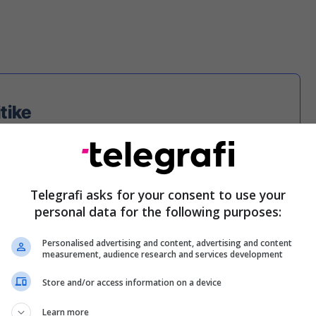
itike
në se
ë në
Telegrafi asks for your consent to use your
personal data for the following purposes:
Personalised advertising and content, advertising and content
measurement, audience research and services development
Store and/or access information on a device
kandidatëve do të udhëheqin fushatën presidenciale,
Learn more