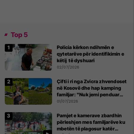
Top 5
Policia kërkon ndihmën e
qytetarëve për identifikimin e
këtij të dyshuari
02/07/2026
Çifti i ri nga Zvicra zhvendoset
në Kosovë dhe hap kamping
familjar: "Nuk jemi penduar
asnjë ditë"
01/07/2026
Pamjet e kamerave zbardhin
përleshjen mes familjarëve ku
mbetën të plagosur katër