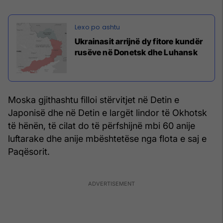
Ukrainasit arrijnë dy fitore kundër
rusëve në Donetsk dhe Luhansk
Moska gjithashtu filloi stërvitjet në Detin e
Japonisë dhe në Detin e largët lindor të Okhotsk
të hënën, të cilat do të përfshijnë mbi 60 anije
luftarake dhe anije mbështetëse nga flota e saj e
Paqësorit.