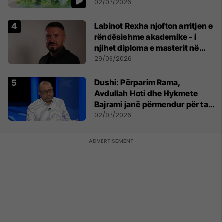
persona
02/07/2026
Labinot Rexha njofton arritjen e
rëndësishme akademike - i
njihet diploma e masterit në
Psikologji në Zvicër
29/06/2026
Dushi: Përparim Rama,
Avdullah Hoti dhe Hykmete
Bajrami janë përmendur për ta
udhëhequr LDK-në
02/07/2026