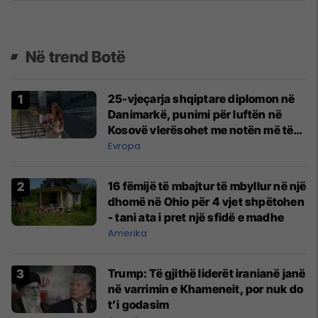
Në trend Botë
25-vjeçarja shqiptare diplomon në
Danimarkë, punimi për luftën në
Kosovë vlerësohet me notën më të
lartë
Evropa
16 fëmijë të mbajtur të mbyllur në një
dhomë në Ohio për 4 vjet shpëtohen
- tani ata i pret një sfidë e madhe
Amerika
Trump: Të gjithë liderët iranianë janë
në varrimin e Khameneit, por nuk do
t’i godasim