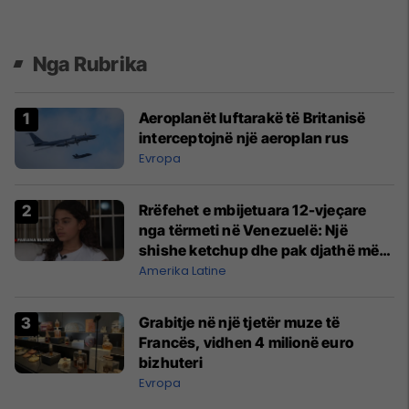
Nga Rubrika
Aeroplanët luftarakë të Britanisë
interceptojnë një aeroplan rus
Evropa
Rrëfehet e mbijetuara 12-vjeçare
nga tërmeti në Venezuelë: Një
shishe ketchup dhe pak djathë më
mbajtën gjallë
Amerika Latine
Grabitje në një tjetër muze të
Francës, vidhen 4 milionë euro
bizhuteri
Evropa