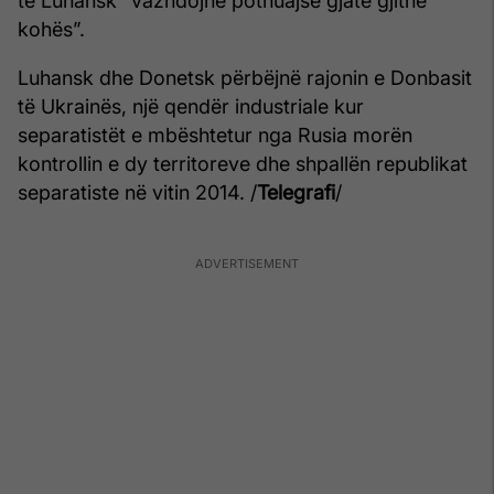
të Luhansk “vazhdojnë pothuajse gjatë gjithë
kohës”.
Luhansk dhe Donetsk përbëjnë rajonin e Donbasit
të Ukrainës, një qendër industriale kur
separatistët e mbështetur nga Rusia morën
kontrollin e dy territoreve dhe shpallën republikat
separatiste në vitin 2014. /
Telegrafi
/