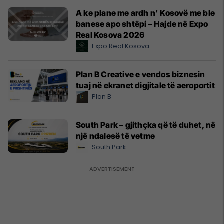
A ke plane me ardh n’ Kosovë me ble
banese apo shtëpi – Hajde në Expo
Real Kosova 2026
Expo Real Kosova
Plan B Creative e vendos biznesin
tuaj në ekranet digjitale të aeroportit
Plan B
South Park – gjithçka që të duhet, në
një ndalesë të vetme
South Park