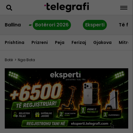
Ballina
Botërori 2026
Eksperti
Të fu
Prishtina
Prizreni
Peja
Ferizaj
Gjakova
Mitrov
Botë
>
Nga Bota