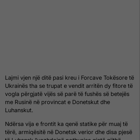
Lajmi vjen një ditë pasi kreu i Forcave Tokësore të
Ukrainës tha se trupat e vendit arritën dy fitore të
vogla përgjatë vijës së parë të fushës së betejës
me Rusinë në provincat e Donetskut dhe
Luhanskut.
Ndërsa vija e frontit ka qenë statike për muaj të
tërë, armiqësitë në Donetsk verior dhe disa pjesë