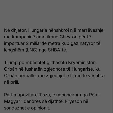
Në dhjetor, Hungaria nënshkroi një marrëveshje
me kompaninë amerikane Chevron për të
importuar 2 miliardë metra kub gaz natyror të
lëngshëm (LNG) nga SHBA-të.
Trump po mbështet gjithashtu Kryeministrin
Orbán në fushatën zgjedhore të Hungarisë, ku
Orbán përballet me zgjedhjet e tij më të vështira
në prill.
Partia opozitare Tisza, e udhëhequr nga Péter
Magyar i qendrës së djathtë, kryeson në
sondazhet e opinionit.