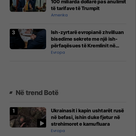
100 miliarda dollarë pas anulimit
të tarifave të Trumpit
Amerika
Ish-zyrtarë evropianë zhvilluan
bisedime sekrete me një ish-
përfaqësues të Kremlinit në
Vjenë
Evropa
Në trend Botë
Ukrainasit i kapin ushtarët rusë
në befasi, ishin duke fjetur në
strehimoret e kamufluara
Evropa