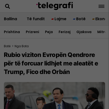
Ballina
Të fundit
Lajme
Botë
Ekono
Prishtina
Prizreni
Peja
Ferizaj
Gjakova
Mitrov
Botë
>
Nga Bota
Rubio viziton Evropën Qendrore
për të forcuar lidhjet me aleatët e
Trump, Fico dhe Orbán