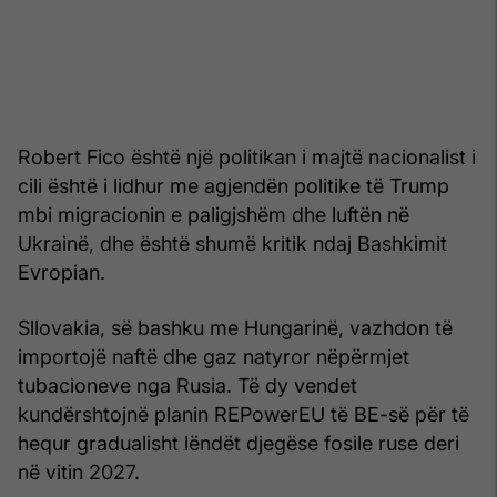
Robert Fico është një politikan i majtë nacionalist i
cili është i lidhur me agjendën politike të Trump
mbi migracionin e paligjshëm dhe luftën në
Ukrainë, dhe është shumë kritik ndaj Bashkimit
Evropian.
Sllovakia, së bashku me Hungarinë, vazhdon të
importojë naftë dhe gaz natyror nëpërmjet
tubacioneve nga Rusia. Të dy vendet
kundërshtojnë planin REPowerEU të BE-së për të
hequr gradualisht lëndët djegëse fosile ruse deri
në vitin 2027.