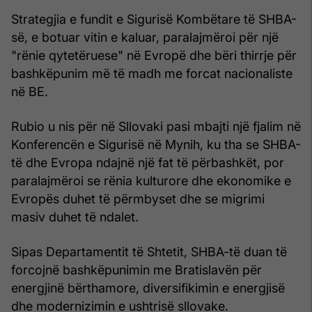
Strategjia e fundit e Sigurisë Kombëtare të SHBA-
së, e botuar vitin e kaluar, paralajmëroi për një
"rënie qytetëruese" në Evropë dhe bëri thirrje për
bashkëpunim më të madh me forcat nacionaliste
në BE.
Rubio u nis për në Sllovaki pasi mbajti një fjalim në
Konferencën e Sigurisë në Mynih, ku tha se SHBA-
të dhe Evropa ndajnë një fat të përbashkët, por
paralajmëroi se rënia kulturore dhe ekonomike e
Evropës duhet të përmbyset dhe se migrimi
masiv duhet të ndalet.
Sipas Departamentit të Shtetit, SHBA-të duan të
forcojnë bashkëpunimin me Bratislavën për
energjinë bërthamore, diversifikimin e energjisë
dhe modernizimin e ushtrisë sllovake.