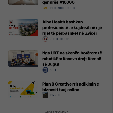
qendrës #16060
Pro Real Estate
Alba Health bashkon
profesionistët e kujdesit në një
rrjet të përbashkët në Zvicër
Alba Health
Nga UBT në skenën botërore të
robotikës: Kosova drejt Koresë
së Jugut
UBT
Plan B Creative rrit ndikimin e
biznesit tuaj online
Plan B