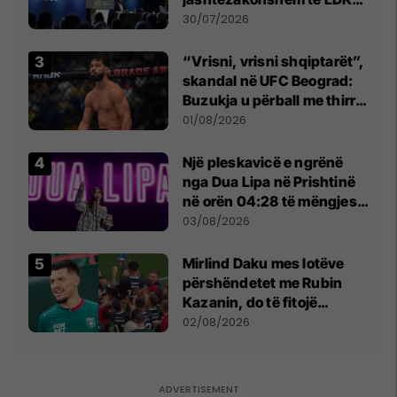
së
30/07/2026
“Vrisni, vrisni shqiptarët”,
skandal në UFC Beograd:
Buzukja u përball me thirrje
anti-shqiptare nga
01/08/2026
tribunat
Një pleskavicë e ngrënë
nga Dua Lipa në Prishtinë
në orën 04:28 të mëngjesit
- dhe bota digjitale serbe
03/08/2026
shpall gjendjen e luftës
Mirlind Daku mes lotëve
përshëndetet me Rubin
Kazanin, do të fitojë
miliona te Spartak Moska
02/08/2026