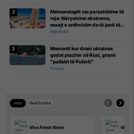
Meteorologët me parashikime të
reja: Ndryshime ekstreme,
muajt e ardhshëm do të jenë të
pazakontë
Nga Bota
Momenti kur droni ukrainas
godet plazhin në Rusi, pranë
"pallatit të Putinit"
Evropa
Jobs
Real Estate
Viva Fresh Store
Viva F