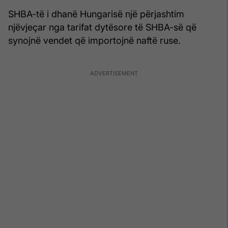
SHBA-të i dhanë Hungarisë një përjashtim
njëvjeçar nga tarifat dytësore të SHBA-së që
synojnë vendet që importojnë naftë ruse.