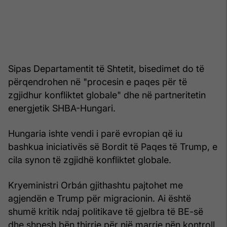
Sipas Departamentit të Shtetit, bisedimet do të
përqendrohen në "procesin e paqes për të
zgjidhur konfliktet globale" dhe në partneritetin
energjetik SHBA-Hungari.
Hungaria ishte vendi i parë evropian që iu
bashkua iniciativës së Bordit të Paqes të Trump, e
cila synon të zgjidhë konfliktet globale.
Kryeministri Orbán gjithashtu pajtohet me
agjendën e Trump për migracionin. Ai është
shumë kritik ndaj politikave të gjelbra të BE-së
dhe shpesh bën thirrje për një marrje nën kontroll