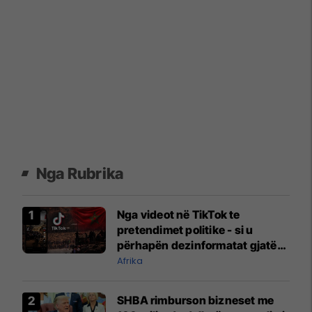
Nga Rubrika
Nga videot në TikTok te
pretendimet politike - si u
përhapën dezinformatat gjatë
krizës në Ceuta?
Afrika
SHBA rimburson bizneset me