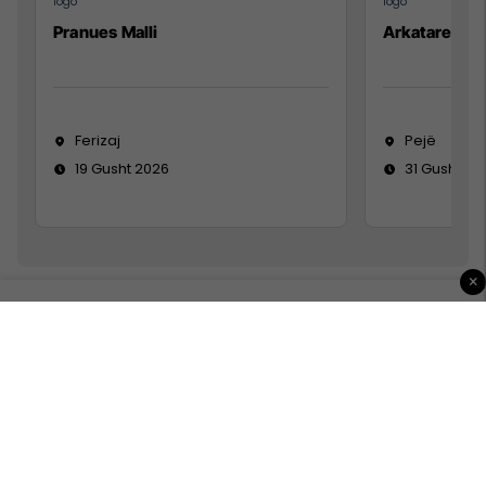
Pranues Malli
Arkatare
Ferizaj
Pejë
19 Gusht 2026
31 Gusht 20
×