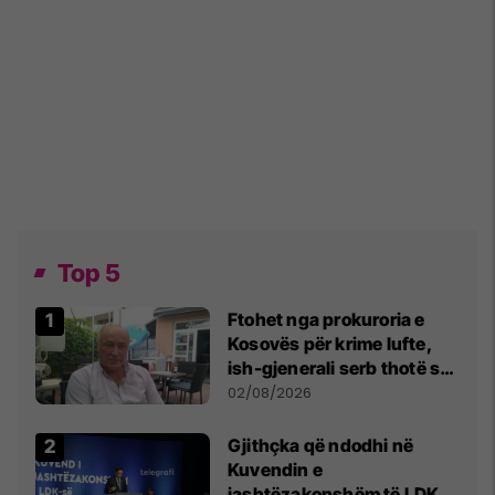
Top 5
Ftohet nga prokuroria e
Kosovës për krime lufte,
ish-gjenerali serb thotë se
dikush e tradhtoi në
02/08/2026
Beograd
Gjithçka që ndodhi në
Kuvendin e
jashtëzakonshëm të LDK-