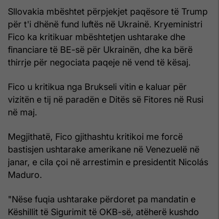
Sllovakia mbështet përpjekjet paqësore të Trump
për t'i dhënë fund luftës në Ukrainë. Kryeministri
Fico ka kritikuar mbështetjen ushtarake dhe
financiare të BE-së për Ukrainën, dhe ka bërë
thirrje për negociata paqeje në vend të kësaj.
Fico u kritikua nga Brukseli vitin e kaluar për
vizitën e tij në paradën e Ditës së Fitores në Rusi
në maj.
Megjithatë, Fico gjithashtu kritikoi me forcë
bastisjen ushtarake amerikane në Venezuelë në
janar, e cila çoi në arrestimin e presidentit Nicolás
Maduro.
"Nëse fuqia ushtarake përdoret pa mandatin e
Këshillit të Sigurimit të OKB-së, atëherë kushdo