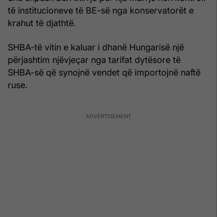
të institucioneve të BE-së nga konservatorët e
krahut të djathtë.
SHBA-të vitin e kaluar i dhanë Hungarisë një
përjashtim njëvjeçar nga tarifat dytësore të
SHBA-së që synojnë vendet që importojnë naftë
ruse.