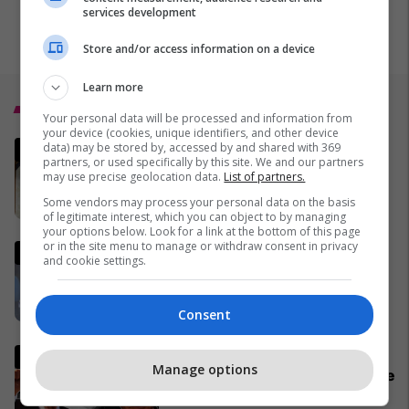
services development
Store and/or access information on a device
Learn more
Top 5
Your personal data will be processed and information from
your device (cookies, unique identifiers, and other device
Vaktia e Ramazanit 2026 në
data) may be stored by, accessed by and shared with 369
partners, or used specifically by this site. We and our partners
Kosovë
may use precise geolocation data.
List of partners.
29/01/2026
Some vendors may process your personal data on the basis
of legitimate interest, which you can object to by managing
your options below. Look for a link at the bottom of this page
or in the site menu to manage or withdraw consent in privacy
Kush është Marta Kos, zyrtarja
and cookie settings.
evropiane që po akuzohet se
ishte bashkëpunëtore e UDBA-
s
14/03/2026
Consent
Gjithçka që ka ndodhur në 18
Manage options
ditët e para të luftës në Iran dhe
Lindjen e Mesme