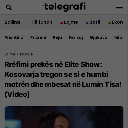
Ballina
Të fundit
Lajme
Botë
Ekono
Prishtina
Prizreni
Peja
Ferizaj
Gjakova
Mitrov
Lajme
>
Kosovë
Rrëfimi prekës në Elite Show:
Kosovarja tregon se si e humbi
motrën dhe mbesat në Lumin Tisa!
(Video)