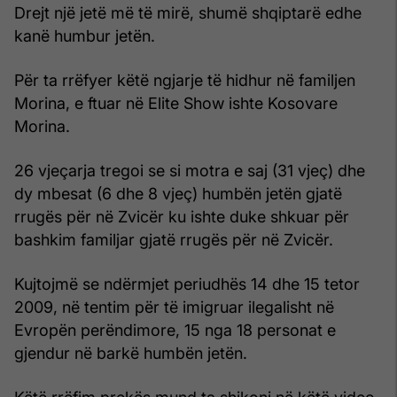
Drejt një jetë më të mirë, shumë shqiptarë edhe
kanë humbur jetën.
Për ta rrëfyer këtë ngjarje të hidhur në familjen
Morina, e ftuar në Elite Show ishte Kosovare
Morina.
26 vjeçarja tregoi se si motra e saj (31 vjeç) dhe
dy mbesat (6 dhe 8 vjeç) humbën jetën gjatë
rrugës për në Zvicër ku ishte duke shkuar për
bashkim familjar gjatë rrugës për në Zvicër.
Kujtojmë se ndërmjet periudhës 14 dhe 15 tetor
2009, në tentim për të imigruar ilegalisht në
Evropën perëndimore, 15 nga 18 personat e
gjendur në barkë humbën jetën.