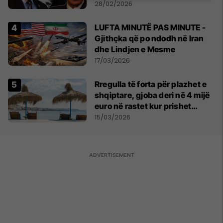
28/02/2026
LUFTA MINUTË PAS MINUTE -
Gjithçka që po ndodh në Iran
dhe Lindjen e Mesme
17/03/2026
Rregulla të forta për plazhet e
shqiptare, gjoba deri në 4 mijë
euro në rastet kur prishet
kontrata
15/03/2026