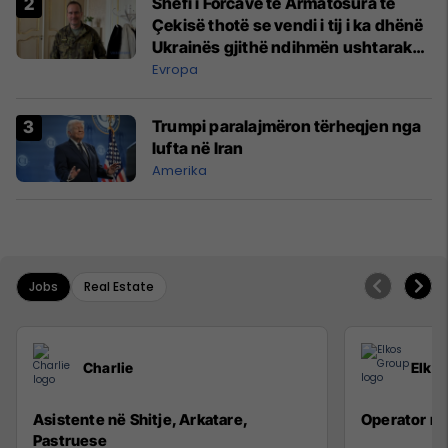
Shefi i Forcave të Armatosura të
Çekisë thotë se vendi i tij i ka dhënë
Ukrainës gjithë ndihmën ushtarake
që mundi
Evropa
Trumpi paralajmëron tërheqjen nga
lufta në Iran
Amerika
Jobs
Real Estate
Charlie
Elko
Asistente në Shitje, Arkatare,
Operator n
Pastruese