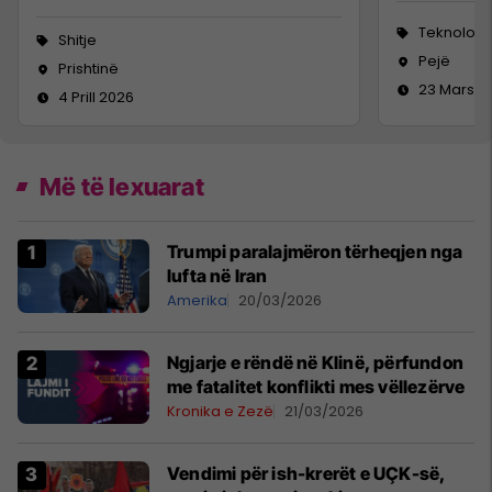
Teknologji
Shitje
Pejë
Prishtinë
23 Mars 2
4 Prill 2026
Më të lexuarat
Trumpi paralajmëron tërheqjen nga
lufta në Iran
Amerika
20/03/2026
Ngjarje e rëndë në Klinë, përfundon
me fatalitet konflikti mes vëllezërve
Kronika e Zezë
21/03/2026
Vendimi për ish-krerët e UÇK-së,