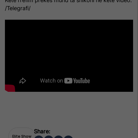
Këtë rrëfim prekës mund ta shikoni në këtë video.
/Telegrafi/
Elite Show