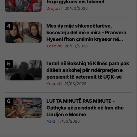
trupi gjykues nis takimet
Drejtësi
20/03/2026
Mes dy mijë shkencëtarëve,
kosovarja del më e mira - Pranvera
Hyseni fiton çmimin kryesor në
konferencën më të madhe për
Kosovë
20/03/2026
shkenca planetare
​I vrari në Bokshiq të Klinës para pak
ditësh ankohej për ndërprerjen e
pensionit të veteranit të UÇK-së
Kosovë
21/03/2026
LUFTA MINUTË PAS MINUTE -
Gjithçka që po ndodh në Iran dhe
Lindjen e Mesme
Azia
17/03/2026