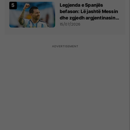
Legjenda e Spanjës
befason: Lë jashtë Messin
dhe zgjedh argjentinasin
më të mirë në botë
15/07/2026