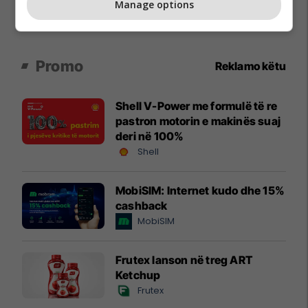
Manage options
Promo
Reklamo këtu
Shell V-Power me formulë të re
pastron motorin e makinës suaj
deri në 100%
Shell
MobiSIM: Internet kudo dhe 15%
cashback
MobiSIM
Frutex lanson në treg ART
Ketchup
Frutex