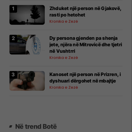
Zhduket një person në Gjakovë,
rasti po hetohet
Kronika e Zezë
Dy persona gjenden pa shenja
jete, njëra në Mitrovicë dhe tjetri
në Vushtrri
Kronika e Zezë
Kanoset një person në Prizren, i
dyshuari dërgohet në mbajtje
Kronika e Zezë
Në trend Botë