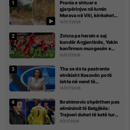
Prania e shtuar e
gjarpërinjve në lumin
Morava në Viti, kërkohet
kujdes nga qytetarët
14/07/2026
Zvicra pa heroin e saj
kundër Argjentinës, Yakin
konfirmon mungesën e
madhe
10/07/2026
Tha se do ta pastronte
etnikisht Kosovën po të
ishte në vend të
Millosheviqit, Lëvizja e
14/07/2026
Qytetarëve të Lirë në Serbi
kërkon shkarkimin e
Ibrahimovic shpërthen pas
menjëhershëm të
eliminimit të Belgjikës:
Snezhana Paunoviq
Trajneri duhet të ketë turp,
ai lojtar se meritoi të luante
11/07/2026