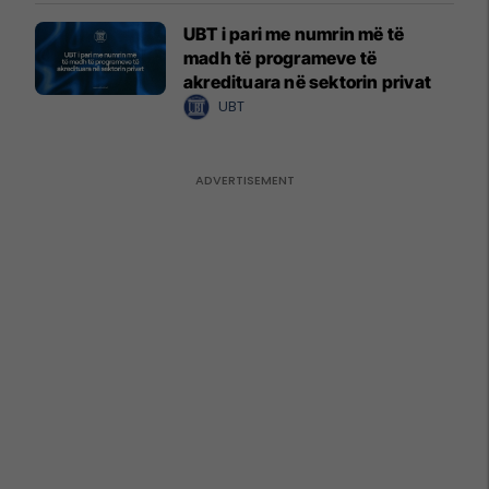
UBT i pari me numrin më të
madh të programeve të
akredituara në sektorin privat
UBT