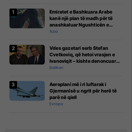
Emiratet e Bashkuara Arabe
kanë një plan të madh për të
anashkaluar Ngushticën e
Hormuzit
Azia
Vdes gazetari serb Stefan
Cvetkoviq, që hetoi vrasjen e
Ivanoviqit – kishte denoncuar
kërcënime ndaj vëllezërve
Ballkan
Vuçiq
Aeroplani më i ri luftarak i
Gjermanisë u ngrit për herë të
parë në qiell
Evropa