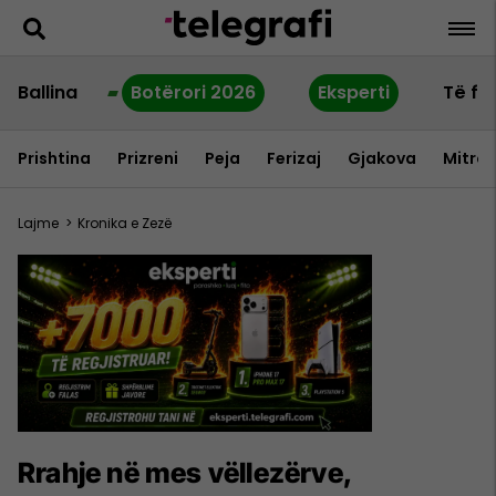
Ballina
Botërori 2026
Eksperti
Të fu
Prishtina
Prizreni
Peja
Ferizaj
Gjakova
Mitrov
Lajme
>
Kronika e Zezë
Rrahje në mes vëllezërve,