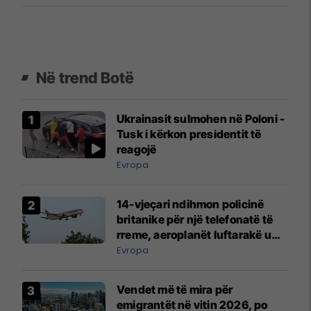
Në trend Botë
Ukrainasit sulmohen në Poloni -
Tusk i kërkon presidentit të
reagojë
Evropa
14-vjeçari ndihmon policinë
britanike për një telefonatë të
rreme, aeroplanët luftarakë u
ngritën në ajër për të
Evropa
interceptuar fluturaken e Qatar
Airways që po shkonte drejt
Vendet më të mira për
Mançesterit
emigrantët në vitin 2026, po