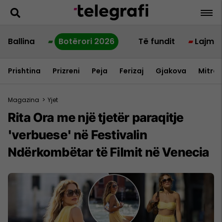
Ballina
Botërori 2026
Të fundit
Lajme
Prishtina
Prizreni
Peja
Ferizaj
Gjakova
Mitrov
Magazina
>
Yjet
Rita Ora me një tjetër paraqitje
'verbuese' në Festivalin
Ndërkombëtar të Filmit në Venecia