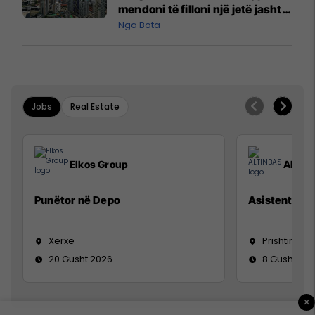
mendoni të filloni një jetë jashtë
vendit?
Nga Bota
Jobs
Real Estate
Elkos Group
ALTIN
Punëtor në Depo
Asistente e S
Xërxe
Prishtinë
20 Gusht 2026
8 Gusht 20
×