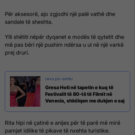
Për aksesorë, ajo zgjodhi një palë vathë dhe
sandale të sheshta.
Ylli shëtiti nëpër dyqanet e modës të qytetit dhe
më pas bëri një pushim ndërsa u ul në një varkë
prej druri.
Gresa Hoti në tapetin e kuq të
Festivalit të 80-të të Filmit në
Venecia, shkëlqen me dukjen e saj
Rita hipi në çatinë e anijes për të parë më mirë
pamjet idilike të pikave të nxehta turistike.