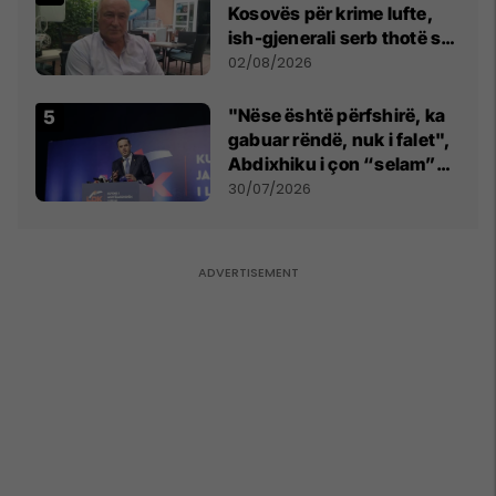
Kosovës për krime lufte,
ish-gjenerali serb thotë se
dikush e tradhtoi në
02/08/2026
Beograd
"Nëse është përfshirë, ka
gabuar rëndë, nuk i falet",
Abdixhiku i çon “selam”
Përparim Ramës
30/07/2026