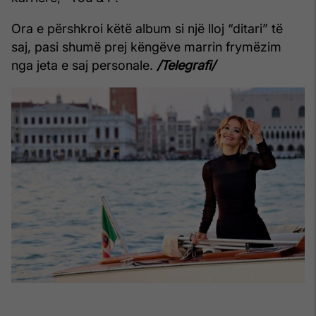
Ora e përshkroi këtë album si një lloj “ditari” të
saj, pasi shumë prej këngëve marrin frymëzim
nga jeta e saj personale.
/Telegrafi/