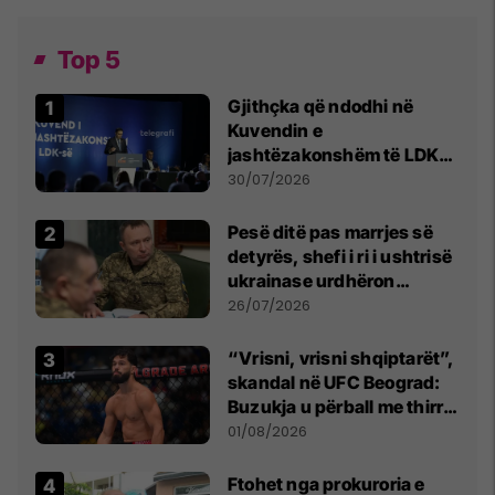
Top 5
Gjithçka që ndodhi në
Kuvendin e
jashtëzakonshëm të LDK-
së
30/07/2026
Pesë ditë pas marrjes së
detyrës, shefi i ri i ushtrisë
ukrainase urdhëron
kontroll të madh
26/07/2026
“Vrisni, vrisni shqiptarët”,
skandal në UFC Beograd:
Buzukja u përball me thirrje
anti-shqiptare nga
01/08/2026
tribunat
Ftohet nga prokuroria e