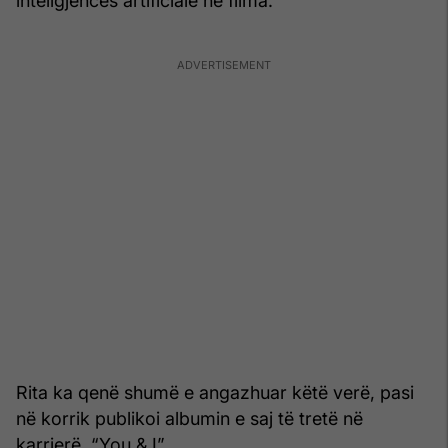
inteligjencës artificiale në filma.
Rita ka qenë shumë e angazhuar këtë verë, pasi
në korrik publikoi albumin e saj të tretë në
karrierë, “You & I”.