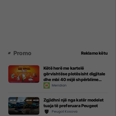
Promo
Reklamo këtu
Këtë herë me kartelë
gërvishtëse plotësisht digjitale
dhe mbi 40 mijë shpërblime
instant!
Meridian
Zgjidhni një nga katër modelet
tuaja të preferuara Peugeot
Peugot Kosova