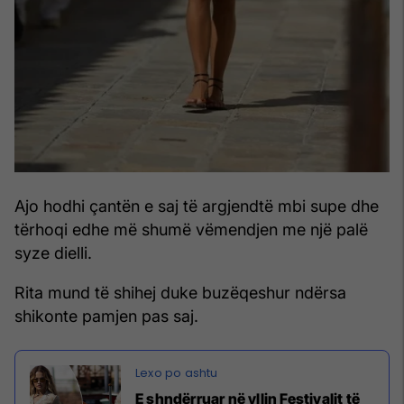
Ajo hodhi çantën e saj të argjendtë mbi supe dhe
tërhoqi edhe më shumë vëmendjen me një palë
syze dielli.
Rita mund të shihej duke buzëqeshur ndërsa
shikonte pamjen pas saj.
E shndërruar në yllin Festivalit të