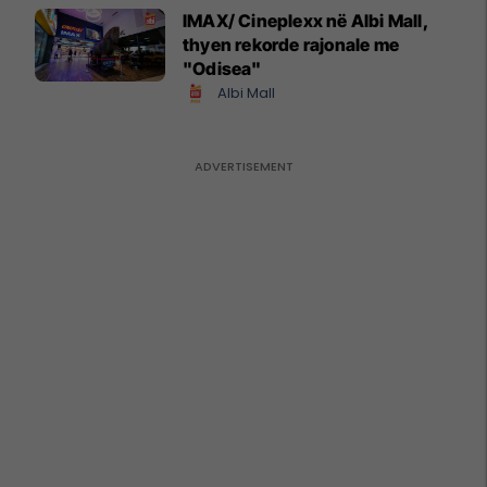
IMAX/ Cineplexx në Albi Mall,
thyen rekorde rajonale me
"Odisea"
Albi Mall