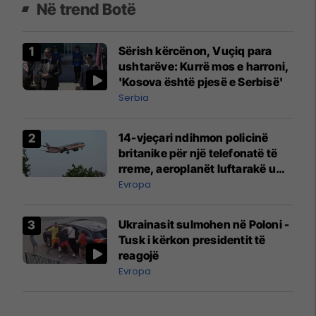
Në trend Botë
Sërish kërcënon, Vuçiq para
ushtarëve: Kurrë mos e harroni,
'Kosova është pjesë e Serbisë'
Serbia
14-vjeçari ndihmon policinë
britanike për një telefonatë të
rreme, aeroplanët luftarakë u
ngritën në ajër për të
Evropa
interceptuar fluturaken e Qatar
Airways që po shkonte drejt
Ukrainasit sulmohen në Poloni -
Mançesterit
Tusk i kërkon presidentit të
reagojë
Evropa