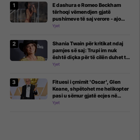
E dashura e Romeo Beckham
tërhoqi vëmendjen gjatë
pushimeve të saj verore - ajo
tregoi figurën e saj të përsosur
Yjet
me bikini në një jaht
Shania Twain për kritikat ndaj
pamjes së saj: Trupi im nuk
është diçka për të cilën duhet të
turpërohem
Yjet
Fituesi i çmimit 'Oscar', Glen
Keane, shpëtohet me helikopter
pasi u sëmur gjatë ecjes në
natyrë: Ishte si një teh thike
Yjet