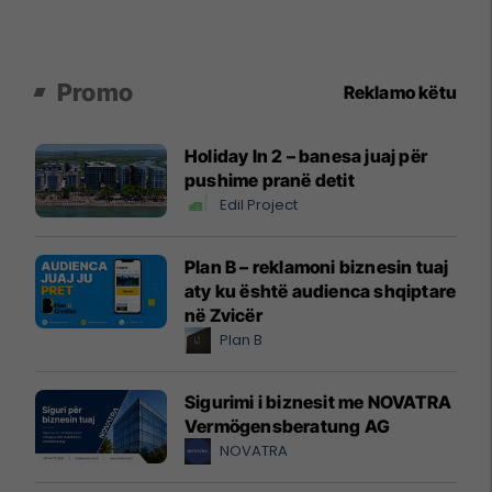
Promo
Reklamo këtu
Holiday In 2 – banesa juaj për
pushime pranë detit
Edil Project
Plan B – reklamoni biznesin tuaj
aty ku është audienca shqiptare
në Zvicër
Plan B
Sigurimi i biznesit me NOVATRA
Vermögensberatung AG
NOVATRA