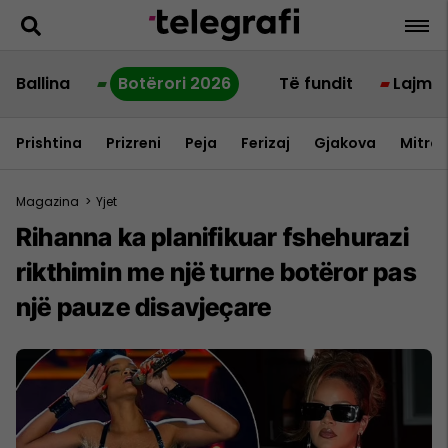
Ballina
Botërori 2026
Të fundit
Lajme
Prishtina
Prizreni
Peja
Ferizaj
Gjakova
Mitrov
Magazina
>
Yjet
Rihanna ka planifikuar fshehurazi
rikthimin me një turne botëror pas
një pauze disavjeçare