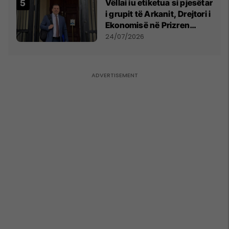
Vëllai iu etiketua si pjesëtar
i grupit të Arkanit, Drejtori i
Ekonomisë në Prizren
mohon pretendimet
24/07/2026