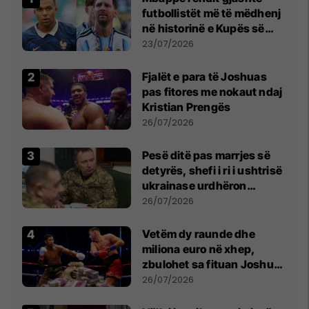
futbollistët më të mëdhenj
në historinë e Kupës së
Botës, Messi mbetet i dyti
23/07/2026
Fjalët e para të Joshuas
pas fitores me nokaut ndaj
Kristian Prengës
26/07/2026
Pesë ditë pas marrjes së
detyrës, shefi i ri i ushtrisë
ukrainase urdhëron
kontroll të madh
26/07/2026
Vetëm dy raunde dhe
miliona euro në xhep,
zbulohet sa fituan Joshua
e Prenga
26/07/2026