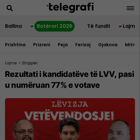
Ballina
Botërori 2026
Të fundit
Lajme
Prishtina
Prizreni
Peja
Ferizaj
Gjakova
Mitrov
Lajme
>
Shqipëri
Rezultati i kandidatëve të LVV, pasi
u numëruan 77% e votave