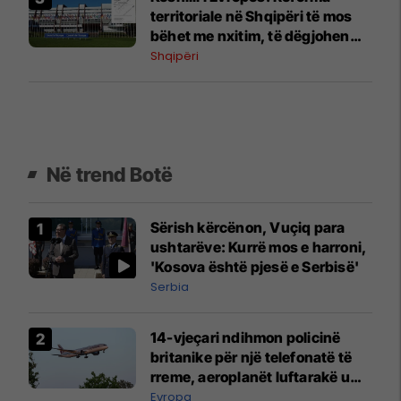
territoriale në Shqipëri të mos
bëhet me nxitim, të dëgjohen
qytetarët
Shqipëri
Në trend Botë
Sërish kërcënon, Vuçiq para
ushtarëve: Kurrë mos e harroni,
'Kosova është pjesë e Serbisë'
Serbia
14-vjeçari ndihmon policinë
britanike për një telefonatë të
rreme, aeroplanët luftarakë u
ngritën në ajër për të
Evropa