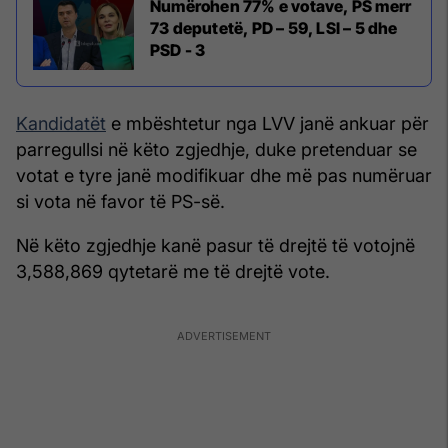
Numërohen 77% e votave, PS merr
73 deputetë, PD – 59, LSI – 5 dhe
PSD - 3
Kandidatët
e mbështetur nga LVV janë ankuar për
parregullsi në këto zgjedhje, duke pretenduar se
votat e tyre janë modifikuar dhe më pas numëruar
si vota në favor të PS-së.
Në këto zgjedhje kanë pasur të drejtë të votojnë
3,588,869 qytetarë me të drejtë vote.