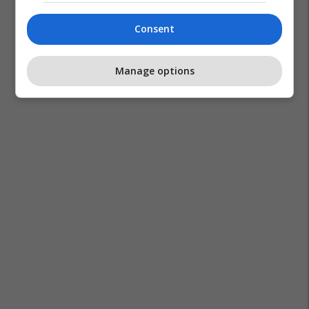
Zgjedhjet Në Shqipëri
Iljaz Shehu
Consent
Manage options