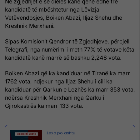
Në zgjedhjet e së dielës kanë qenë edhe tre
kandidatë të mbështetur nga Lëvizja
Vetëvendosjes, Boiken Abazi, Iljaz Shehu dhe
Kreshnik Merxhani.
Sipas Komisionit Qendror të Zgjedhjeve, përcjell
Telegrafi, nga numërimi i rreth 77% të votave këta
kandidatë kanë marrë së bashku 2,248 vota.
Boiken Abazi që ka kandiduar në Tiranë ka marr
1762 vota, ndjekur nga Iljaz Shehu i cili ka
kandiduar për Qarkun e Lezhës ka marr 353 vota,
ndërsa Kreshnik Merxhani nga Qarku i
Gjirokastrës ka marr 133 vota.