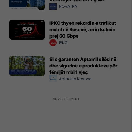
NOVATRA
IPKO thyen rekordin e trafikut
mobil në Kosovë, arrin kulmin
prej 60 Gbps
IPKO
Si e garanton Aptamil cilësinë
dhe sigurinë e produkteve për
fëmijët mbi 1 vjeç
Aptaclub Kosova