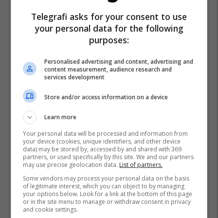
Telegrafi asks for your consent to use
your personal data for the following
purposes:
Personalised advertising and content, advertising and
content measurement, audience research and
services development
Store and/or access information on a device
Learn more
Your personal data will be processed and information from
your device (cookies, unique identifiers, and other device
data) may be stored by, accessed by and shared with 369
partners, or used specifically by this site. We and our partners
may use precise geolocation data.
List of partners.
Some vendors may process your personal data on the basis
of legitimate interest, which you can object to by managing
your options below. Look for a link at the bottom of this page
or in the site menu to manage or withdraw consent in privacy
and cookie settings.
Boiken Abazi
Lvv
Kreshnik Merxhani