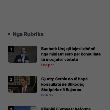
Nga Rubrika
Bushati: Uroj që lajmi i dhënë
nga ministri serb për konsullatë
të mos jetë i vërtetë
Shqipëri
Gjuriq: Serbia do të hapë
konsullatë në Shkodër,
Shqipëria në Bujanoc
Ballkan
Këshilli i Evropës: Reforma