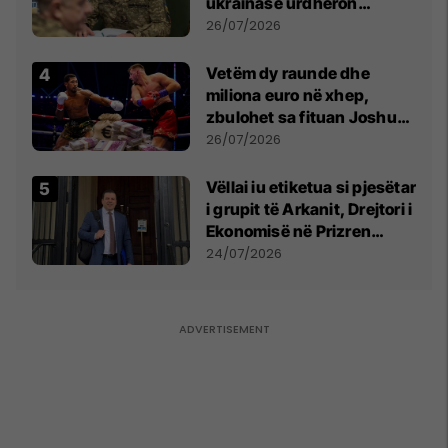
ukrainase urdhëron
kontroll të madh
26/07/2026
Vetëm dy raunde dhe
miliona euro në xhep,
zbulohet sa fituan Joshua
e Prenga
26/07/2026
Vëllai iu etiketua si pjesëtar
i grupit të Arkanit, Drejtori i
Ekonomisë në Prizren
mohon pretendimet
24/07/2026