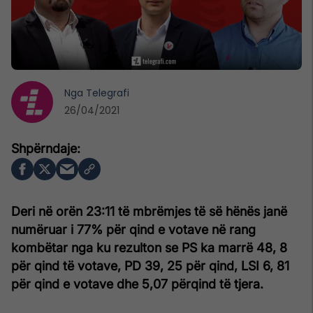
Nga
Telegrafi
26/04/2021
Deri në orën 23:11 të mbrëmjes të së hënës janë
numëruar i 77% për qind e votave në rang
kombëtar nga ku rezulton se PS ka marrë 48, 8
për qind të votave, PD 39, 25 për qind, LSI 6, 81
për qind e votave dhe 5,07 përqind të tjera.