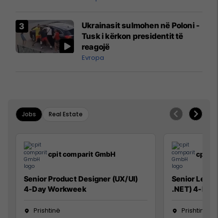
interceptuar fluturaken e Qatar
Airways që po shkonte drejt
Ukrainasit sulmohen në Poloni -
Mançesterit
Tusk i kërkon presidentit të
reagojë
Evropa
Jobs
Real Estate
cpit comparit GmbH
cpit 
Senior Product Designer (UX/UI)
Senior Lead 
4-Day Workweek
.NET) 4-Day
Prishtinë
Prishtinë