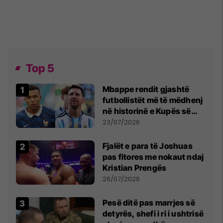
Top 5
Mbappe rendit gjashtë
futbollistët më të mëdhenj
në historinë e Kupës së
Botës, Messi mbetet i dyti
23/07/2026
Fjalët e para të Joshuas
pas fitores me nokaut ndaj
Kristian Prengës
26/07/2026
Pesë ditë pas marrjes së
detyrës, shefi i ri i ushtrisë