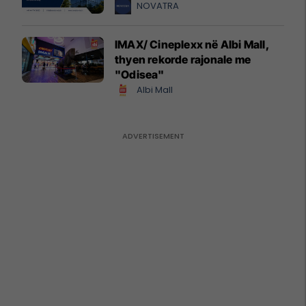
NOVATRA
IMAX/ Cineplexx në Albi Mall,
thyen rekorde rajonale me
"Odisea"
Albi Mall