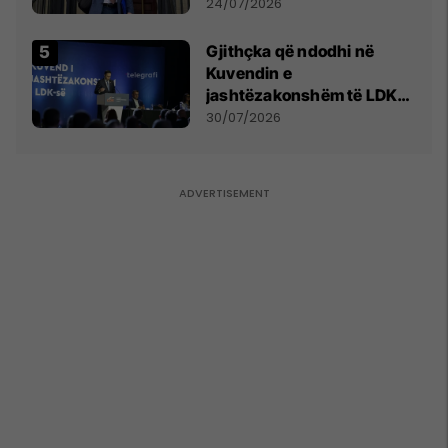
mohon pretendimet
24/07/2026
Gjithçka që ndodhi në
Kuvendin e
jashtëzakonshëm të LDK-
së
30/07/2026