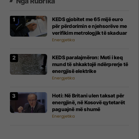
Nga Rubrika
KEDS gjobitet me 65 mijë euro
për përdorimin e njehsorëve me
verifikim metrologjik të skaduar
Energjetika
KEDS paralajmëron: Moti i keq
mund të shkaktojë ndërprerje të
energjisë elektrike
Energjetika
Hoti: Në Britani ulen taksat për
energjinë, në Kosovë qytetarët
paguajnë më shumë
Energjetika