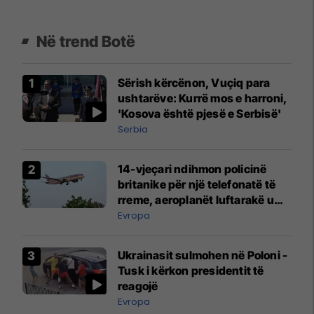
Në trend Botë
Sërish kërcënon, Vuçiq para
ushtarëve: Kurrë mos e harroni,
'Kosova është pjesë e Serbisë'
Serbia
14-vjeçari ndihmon policinë
britanike për një telefonatë të
rreme, aeroplanët luftarakë u
ngritën në ajër për të
Evropa
interceptuar fluturaken e Qatar
Airways që po shkonte drejt
Ukrainasit sulmohen në Poloni -
Mançesterit
Tusk i kërkon presidentit të
reagojë
Evropa