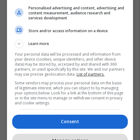
Personalised advertising and content, advertising and
content measurement, audience research and
services development
Store and/or access information on a device
Learn more
Your personal data will be processed and information from
your device (cookies, unique identifiers, and other device
data) may be stored by, accessed by and shared with 369
partners, or used specifically by this site. We and our partners
may use precise geolocation data.
List of partners.
Some vendors may process your personal data on the basis
of legitimate interest, which you can object to by managing
your options below. Look for a link at the bottom of this page
or in the site menu to manage or withdraw consent in privacy
Keds
Evetar Zeqiri
Energjia Elektrike
Kosst
and cookie settings.
Veriu I Kosovës
Consent