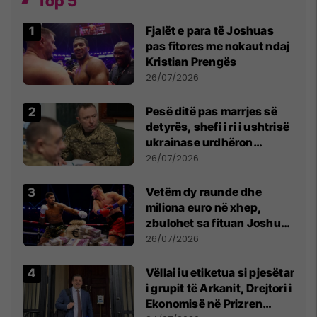
Top 5
Fjalët e para të Joshuas
pas fitores me nokaut ndaj
Kristian Prengës
26/07/2026
Pesë ditë pas marrjes së
detyrës, shefi i ri i ushtrisë
ukrainase urdhëron
kontroll të madh
26/07/2026
Vetëm dy raunde dhe
miliona euro në xhep,
zbulohet sa fituan Joshua
e Prenga
26/07/2026
Vëllai iu etiketua si pjesëtar
i grupit të Arkanit, Drejtori i
Ekonomisë në Prizren