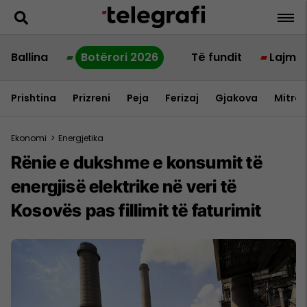
Ballina
Botërori 2026
Të fundit
Lajme
Prishtina
Prizreni
Peja
Ferizaj
Gjakova
Mitrov
Ekonomi
>
Energjetika
Rënie e dukshme e konsumit të
energjisë elektrike në veri të
Kosovës pas fillimit të faturimit