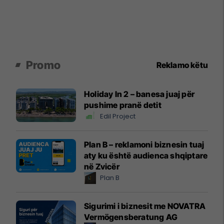
Promo
Reklamo këtu
Holiday In 2 – banesa juaj për
pushime pranë detit
Edil Project
Plan B – reklamoni biznesin tuaj
aty ku është audienca shqiptare
në Zvicër
Plan B
Sigurimi i biznesit me NOVATRA
Vermögensberatung AG