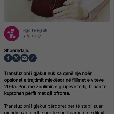
Nga
Telegrafi
31/01/2017
Transfuzioni i gjakut nuk ka qenë një ndër
opsionet e trajtimit mjekësor në fillimet e viteve
20-ta. Por, me zbulimin e grupeve të tij, filluan të
kuptohen përfitimet që ofronte.
Transfuzioni i gjakut përdoret për të stabilizuar
gjendjen apo edhe për të shpëtuar jetën e dikujt.