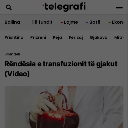
Ballina
Të fundit
Lajme
Botë
Ekono
Prishtina
Prizreni
Peja
Ferizaj
Gjakova
Mitrov
Shëndeti
Rëndësia e transfuzionit të gjakut
(Video)