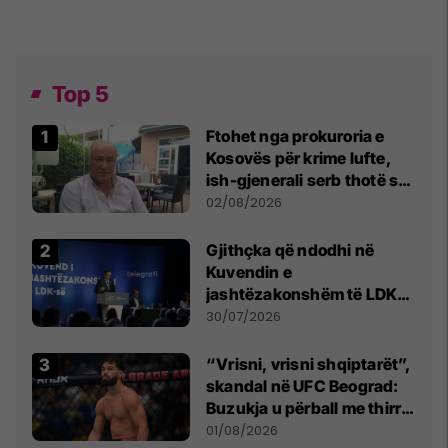
Top 5
Ftohet nga prokuroria e
Kosovës për krime lufte,
ish-gjenerali serb thotë se
dikush e tradhtoi në
02/08/2026
Beograd
Gjithçka që ndodhi në
Kuvendin e
jashtëzakonshëm të LDK-
së
30/07/2026
“Vrisni, vrisni shqiptarët”,
skandal në UFC Beograd:
Buzukja u përball me thirrje
anti-shqiptare nga
01/08/2026