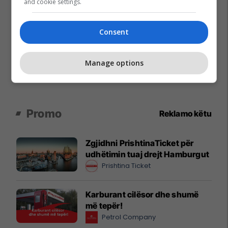
and cookie settings.
Consent
Manage options
Promo
Reklamo këtu
Zgjidhni PrishtinaTicket për
udhëtimin tuaj drejt Hamburgut
Prishtina Ticket
Karburant cilësor dhe shumë
më tepër!
Petrol Company