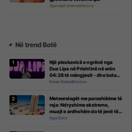
Gjendjet shëndetësore
Në trend Botë
Një pleskavicë e ngrënë nga
Dua Lipa në Prishtinë në orën
04:28 të mëngjesit - dhe bota
digjitale serbe shpall gjendjen e
Enver Robelli
Serbia
luftës
Meteorologët me parashikime të
reja: Ndryshime ekstreme,
muajt e ardhshëm do të jenë të
pazakontë
Nga Bota