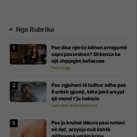
Nga Rubrika
Pse disa njerëz bëhen arrogantë
sapo pasurohen? Shkenca ka
një shpjegim befasues
Psikologji
Pse zgjoheni të lodhur edhe pas
8 orësh gjumë, këto janë arsyet
që mund t'ju habisin
Gjendjet shëndetësore
Pse ju kruhet lëkura pasi notoni
në det, arsyeja nuk është
gjithmonë vetëm kripa