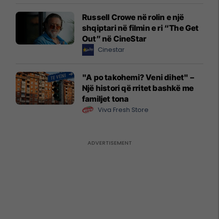
Russell Crowe në rolin e një
shqiptari në filmin e ri “The Get
Out” në CineStar
Cinestar
"A po takohemi? Veni dihet" –
Një histori që rritet bashkë me
familjet tona
Viva Fresh Store