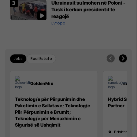
Ukrainasit sulmohen në Poloni -
Tusk i kërkon presidentit të
reagojë
Evropa
Jobs
Real Estate
GoldenMix
sunci
Teknolog/e për Përpunimin dhe
Hybrid Senio
Paketimin e Sallatave; Teknolog/e
Partner
Për Përpunimin e Brumit;
Teknolog/e për Menaxhimin e
Sigurisë së Ushqimit
Prishtinë