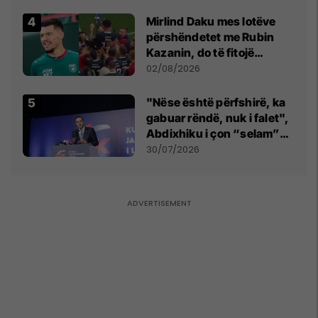
tribunat
Mirlind Daku mes lotëve
përshëndetet me Rubin
Kazanin, do të fitojë
miliona te Spartak Moska
02/08/2026
"Nëse është përfshirë, ka
gabuar rëndë, nuk i falet",
Abdixhiku i çon “selam”
Përparim Ramës
30/07/2026