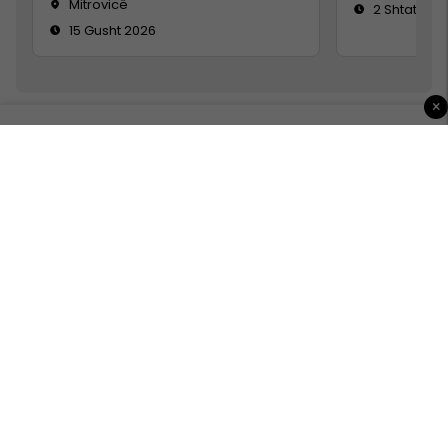
Mitrovicë
2 Shtator 2
15 Gusht 2026
×